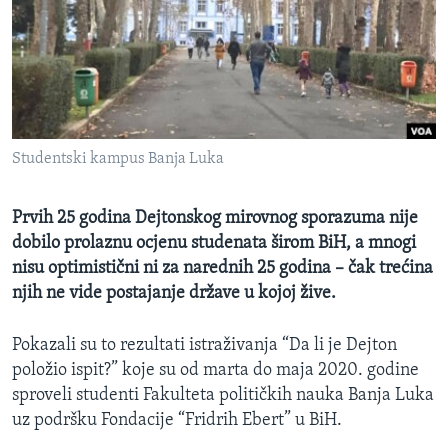
MAGAZIN
O GLASU AMERIKE
Learning English
Studentski kampus Banja Luka
PRATITE NAS
Prvih 25 godina Dejtonskog mirovnog sporazuma nije
dobilo prolaznu ocjenu studenata širom BiH, a mnogi
Jezici
nisu optimistični ni za narednih 25 godina – čak trećina
njih ne vide postajanje države u kojoj žive.
Pokazali su to rezultati istraživanja “Da li je Dejton
položio ispit?” koje su od marta do maja 2020. godine
sproveli studenti Fakulteta političkih nauka Banja Luka
uz podršku Fondacije “Fridrih Ebert” u BiH.