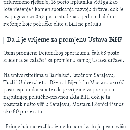
privremeno rješenje, 18 posto ispitanika vidi ga kao
loše rješenje i kamen spoticanja razvoju države, dok je
ovaj ugovor za 36,5 posto studenata jedino ili dobro
rješenje koje političke elite u BiH ne poštuju.
Da li je vrijeme za promjenu Ustava BiH?
Osim promjene Dejtonskog sporazuma, čak 68 posto
studenta se zalaže i za promjenu samog Ustava države.
Na univerzitetima u Banjaluci, Istočnom Sarajevu,
Tuzli i Univerzitetu “Džemal Bijedić” u Mostaru oko 60
posto ispitanika smatra da je vrijeme za promjenu
najbitnijeg političko-pravnog akta BiH, dok je taj
postotak nešto viši u Sarajevu, Mostaru i Zenici i iznosi
oko 80 procenata.
“Primjećujemo razliku između narativa koje promovišu