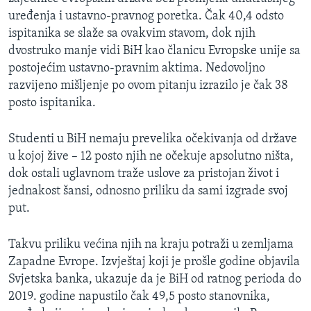
uređenja i ustavno-pravnog poretka. Čak 40,4 odsto
ispitanika se slaže sa ovakvim stavom, dok njih
dvostruko manje vidi BiH kao članicu Evropske unije sa
postojećim ustavno-pravnim aktima. Nedovoljno
razvijeno mišljenje po ovom pitanju izrazilo je čak 38
posto ispitanika.
Studenti u BiH nemaju prevelika očekivanja od države
u kojoj žive – 12 posto njih ne očekuje apsolutno ništa,
dok ostali uglavnom traže uslove za pristojan život i
jednakost šansi, odnosno priliku da sami izgrade svoj
put.
Takvu priliku većina njih na kraju potraži u zemljama
Zapadne Evrope. Izvještaj koji je prošle godine objavila
Svjetska banka, ukazuje da je BiH od ratnog perioda do
2019. godine napustilo čak 49,5 posto stanovnika,