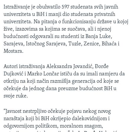
Istraživanje je obuhvatilo 597 studenata svih javnih
univerziteta u BiH i manji dio studenata privatnih
univerziteta. Na pitanja o funkcionisanju države u kojoj
žive, izazovima sa kojima se suočava, ali i njenoj
budućnosti odgovarali su studenti iz Banja Luke,
Sarajeva, Istočnog Sarajeva, Tuzle, Zenice, Bihaća i
Mostara.
Autori istraživanja Aleksandra Jovandić, Đorđe
Dujković i Marko Lončar ističu da su imali namjeru da
otkriju na koji način razmišlja generacija od koje se
očekuje da jednog dana preuzme budućnost BiH u
svoje ruke.
“Javnost nestrpljivo očekuje pojavu nekog novog
naraštaja koji bi BiH okrijepio dalekovidnijom i
odgovornijom politikom, moralnom snagom,