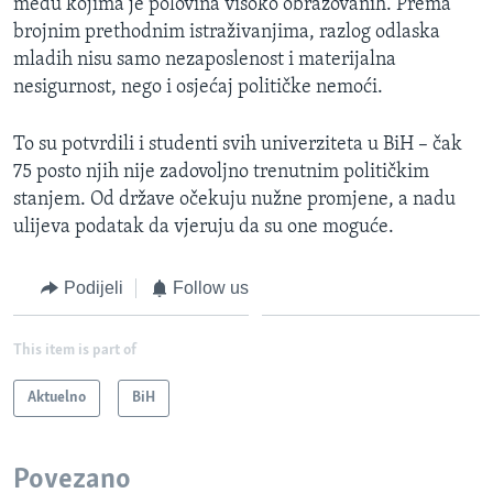
među kojima je polovina visoko obrazovanih. Prema
brojnim prethodnim istraživanjima, razlog odlaska
mladih nisu samo nezaposlenost i materijalna
nesigurnost, nego i osjećaj političke nemoći.
To su potvrdili i studenti svih univerziteta u BiH – čak
75 posto njih nije zadovoljno trenutnim političkim
stanjem. Od države očekuju nužne promjene, a nadu
ulijeva podatak da vjeruju da su one moguće.
Podijeli
Follow us
This item is part of
Aktuelno
BiH
Povezano