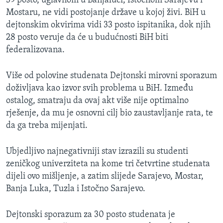
39 posto, uglavnom u Banjaluci, Istočnom Sarajevu i
Mostaru, ne vidi postojanje države u kojoj živi. BiH u
dejtonskim okvirima vidi 33 posto ispitanika, dok njih
28 posto veruje da će u budućnosti BiH biti
federalizovana.
Više od polovine studenata Dejtonski mirovni sporazum
doživljava kao izvor svih problema u BiH. Između
ostalog, smatraju da ovaj akt više nije optimalno
rješenje, da mu je osnovni cilj bio zaustavljanje rata, te
da ga treba mijenjati.
Ubjedljivo najnegativniji stav izrazili su studenti
zeničkog univerziteta na kome tri četvrtine studenata
dijeli ovo mišljenje, a zatim slijede Sarajevo, Mostar,
Banja Luka, Tuzla i Istočno Sarajevo.
Dejtonski sporazum za 30 posto studenata je