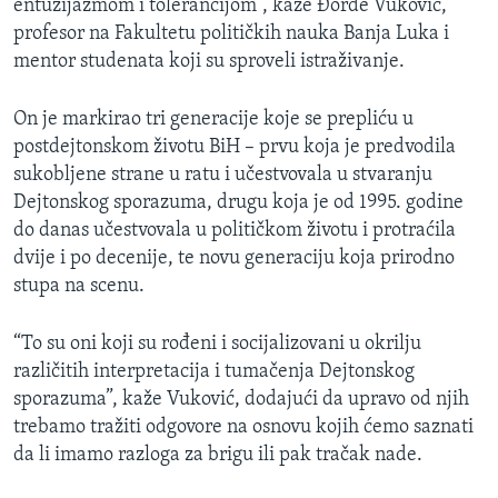
entuzijazmom i tolerancijom”, kaže Đorđe Vuković,
profesor na Fakultetu političkih nauka Banja Luka i
mentor studenata koji su sproveli istraživanje.
On je markirao tri generacije koje se prepliću u
postdejtonskom životu BiH – prvu koja je predvodila
sukobljene strane u ratu i učestvovala u stvaranju
Dejtonskog sporazuma, drugu koja je od 1995. godine
do danas učestvovala u političkom životu i protraćila
dvije i po decenije, te novu generaciju koja prirodno
stupa na scenu.
“To su oni koji su rođeni i socijalizovani u okrilju
različitih interpretacija i tumačenja Dejtonskog
sporazuma”, kaže Vuković, dodajući da upravo od njih
trebamo tražiti odgovore na osnovu kojih ćemo saznati
da li imamo razloga za brigu ili pak tračak nade.