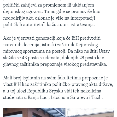
politički zahtjevi za promjenom ili ukidanjem
dejtonskog ugovora. Tamo gdje se promoviše kao
nedodirljiv akt, oslonac je više na interpetaciji
političkih autoriteta”, kažu autori istraživanja.
Ako je vjerovati generaciji koja će BiH predvoditi
narednih decenija, istinski zaštitnik Dejtonskog
mirovnog sporazuma ne postoji. Da niko ne štiti Ustav
složilo se 43 posto studenata, dok njih 29 posto kao
glavnog zaštitnika prepoznaje visokog predstavnika.
Mali broj ispitanih na svim fakultetima prepoznao je
vlast BiH kao zaštitinika političko-pravnog akta države,
a u toj ulozi Republiku Srpsku vidi tek nekolicina
studenata u Banja Luci, Istočnom Sarajevu i Tuzli.