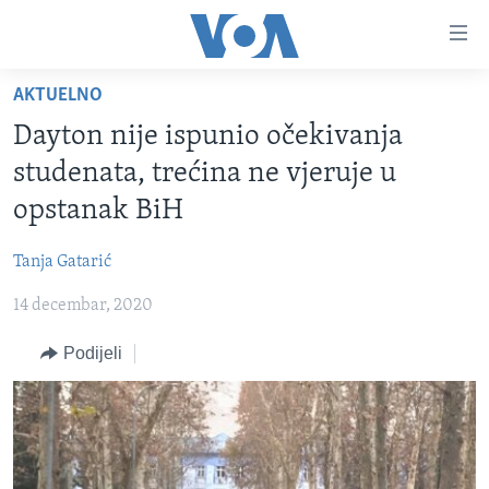
Linkovi
Pređi
na
AKTUELNO
glavni
TV PROGRAM
sadržaj
Dayton nije ispunio očekivanja
VIDEO
Pređi
studenata, trećina ne vjeruje u
na
FOTOGRAFIJE DANA
opstanak BiH
glavnu
VIJESTI
navigaciju
Tanja Gatarić
Idi
NAUKA I TEHNOLOGIJA
SJEDINJENE AMERIČKE DRŽAVE
na
14 decembar, 2020
SPECIJALNI PROJEKTI
BOSNA I HERCEGOVINA
pretragu
KORUPCIJA
Podijeli
SVIJET
SLOBODA MEDIJA
ŽENSKA STRANA
IZBJEGLIČKA STRANA