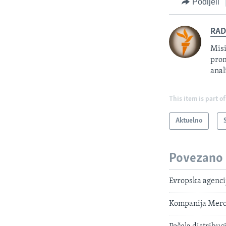
Podijeli
RAD
Misi
prom
anal
This item is part of
Aktuelno
Povezano
Evropska agencij
Kompanija Merc