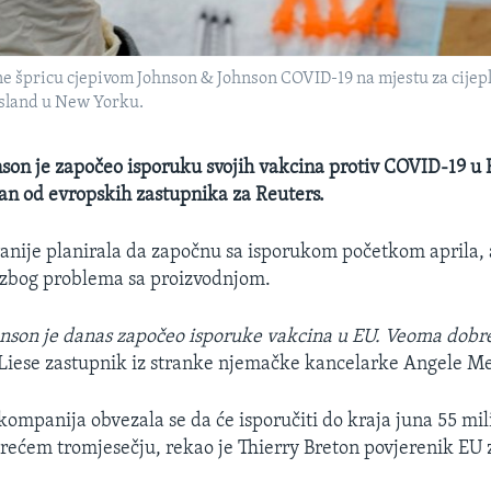
 špricu cjepivom Johnson & Johnson COVID-19 na mjestu za cijeplj
 Island u New Yorku.
son je započeo isporuku svojih vakcina protiv COVID-19 u 
dan od evropskih zastupnika za Reuters.
anije planirala da započnu sa isporukom početkom aprila, a
 zbog problema sa proizvodnjom.
nson je danas započeo isporuke vakcina u EU. Veoma dobre 
 Liese zastupnik iz stranke njemačke kancelarke Angele Me
ompanija obvezala se da će isporučiti do kraja juna 55 mili
trećem tromjesečju, rekao je Thierry Breton povjerenik EU z