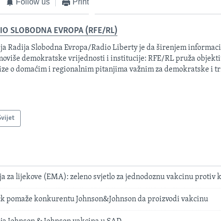
Follow us
Print
IO SLOBODNA EVROPA (RFE/RL)
ja Radija Slobodna Evropa/Radio Liberty je da širenjem informacij
oviše demokratske vrijednosti i institucije: RFE/RL pruža objektiv
ize o domaćim i regionalnim pitanjima važnim za demokratske i tr
Svijet
a za lijekove (EMA): zeleno svjetlo za jednodoznu vakcinu protiv 
k pomaže konkurentu Johnson&Johnson da proizvodi vakcinu