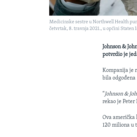
Medicinske sestre u Northwell Health pune
četvrtak, 8. travnja 2021., u općini Staten
Johnson & John
potvrdio je je
Kompanija je r
bila odgođena
“
Johnson & Joh
rekao je Peter
Ova američka k
120 miliona u 