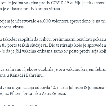
son je jedina vakcina protiv COVID-19 za čiju je efikasnost
o je efikasna protiv korona virusa.
 kojem je učestvovalo 44.000 volontera sprovedeno je na tri
 korona virusa.
u također saopštili da njihovi preliminarni rezultati pokaz
 85 posto teških slučajeva. Dio testiranja koje je sproveden
 je da je J&J vakcina efikasna samo 57 posto protiv soja koji
a za hranu i ljekove odobrila je ovu vakcinu krajem febru
na u Kanadi i Bahreinu.
stvena organizacija odobrila 12. marta Johnson & Johnsona
je, uz Pfizer i britansku AstraZenecu.