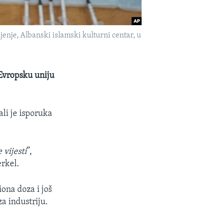
enje, Albanski islamski kulturni centar, u
Evropsku uniju
li je isporuka
vijesti
”,
rkel.
ona doza i još
a industriju.