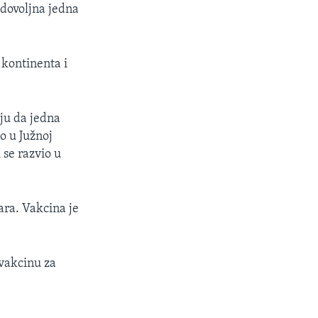
 dovoljna jedna
 kontinenta i
uju da jedna
o u Južnoj
 se razvio u
ara. Vakcina je
 vakcinu za