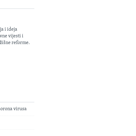
a i ideja
ne vijesti i
žišne reforme.
korona virusa