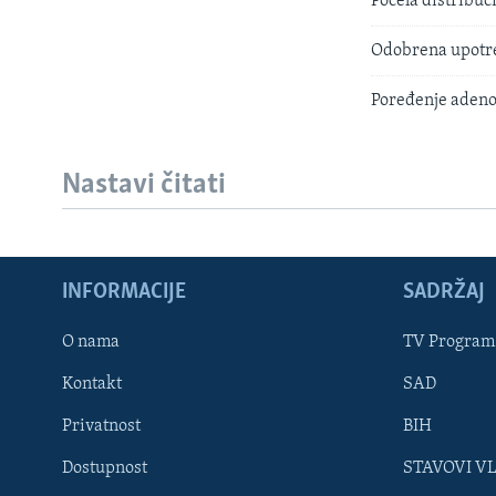
Počela distribuc
Odobrena upotre
Poređenje adeno
Nastavi čitati
INFORMACIJE
SADRŽAJ
Learning English
O nama
TV Program
Kontakt
SAD
PRATITE NAS
Privatnost
BIH
Dostupnost
STAVOVI V