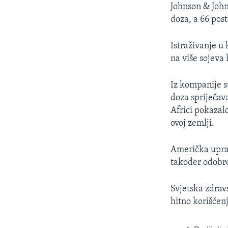
Johnson & John
doza, a 66 post
Istraživanje u
na više sojeva
Iz kompanije s
doza spriječava
Africi pokazalo
ovoj zemlji.
Američka uprav
također odobre
Svjetska zdrav
hitno korišćen