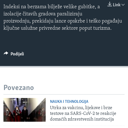
MAGAZIN
Link
Indeksi na berzama bilježe velike gubitke, a
izolacije čitavih gradova paraliziraju
O GLASU AMERIKE
proizvodnju, prekidaju lance opskrbe i teško pogađaju
ključne uslužne privredne sektore poput turizma.
Learning English
PRATITE NAS
Podijeli
Jezici
Povezano
NAUKA I TEHNOLOGIJA
Utrka za vakcinu, lijekove i brze
testove na SARS-CoV-2 te reakcije
domaćih zdravstvenih institucija