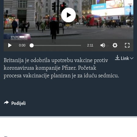
MAGAZIN
No media source currently available
O GLASU AMERIKE
Learning English
0:00
2:11
PRATITE NAS
Link
Britanija je odobrila upotrebu vakcine protiv
koronavirusa kompanije Pfizer. Početak
procesa vakcinacije planiran je za iduću sedmicu.
Jezici
Podijeli