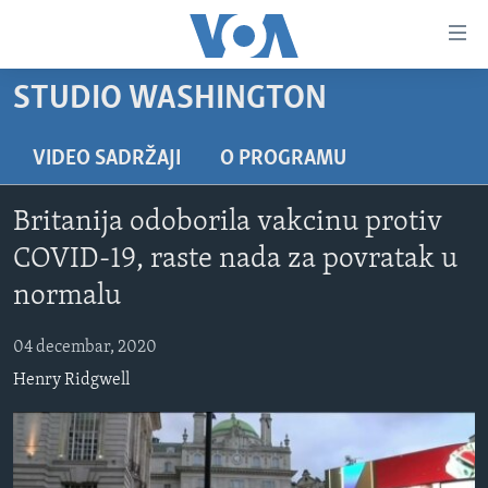
Linkovi
Pređi
na
STUDIO WASHINGTON
glavni
TV PROGRAM
sadržaj
VIDEO
Pređi
VIDEO SADRŽAJI
O PROGRAMU
na
FOTOGRAFIJE DANA
glavnu
Britanija odoborila vakcinu protiv
VIJESTI
navigaciju
COVID-19, raste nada za povratak u
Idi
NAUKA I TEHNOLOGIJA
SJEDINJENE AMERIČKE DRŽAVE
normalu
na
SPECIJALNI PROJEKTI
BOSNA I HERCEGOVINA
pretragu
04 decembar, 2020
KORUPCIJA
SVIJET
Henry Ridgwell
SLOBODA MEDIJA
ŽENSKA STRANA
IZBJEGLIČKA STRANA