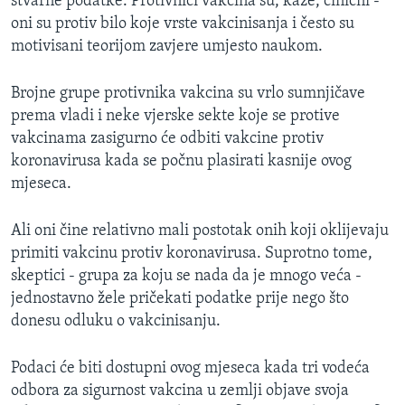
stvarne podatke. Protivnici vakcina su, kaže, cinični -
oni su protiv bilo koje vrste vakcinisanja i često su
motivisani teorijom zavjere umjesto naukom.
Brojne grupe protivnika vakcina su vrlo sumnjičave
prema vladi i neke vjerske sekte koje se protive
vakcinama zasigurno će odbiti vakcine protiv
koronavirusa kada se počnu plasirati kasnije ovog
mjeseca.
Ali oni čine relativno mali postotak onih koji oklijevaju
primiti vakcinu protiv koronavirusa. Suprotno tome,
skeptici - grupa za koju se nada da je mnogo veća -
jednostavno žele pričekati podatke prije nego što
donesu odluku o vakcinisanju.
Podaci će biti dostupni ovog mjeseca kada tri vodeća
odbora za sigurnost vakcina u zemlji objave svoja