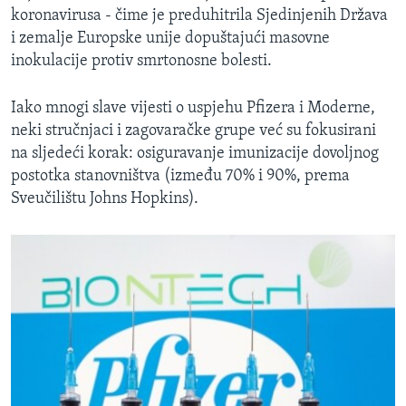
koronavirusa - čime je preduhitrila Sjedinjenih Država
i zemalje Europske unije dopuštajući masovne
inokulacije protiv smrtonosne bolesti.
Iako mnogi slave vijesti o uspjehu Pfizera i Moderne,
neki stručnjaci i zagovaračke grupe već su fokusirani
na sljedeći korak: osiguravanje imunizacije dovoljnog
postotka stanovništva (između 70% i 90%, prema
Sveučilištu Johns Hopkins).