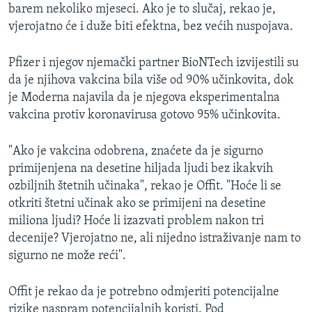
barem nekoliko mjeseci. Ako je to slučaj, rekao je,
vjerojatno će i duže biti efektna, bez većih nuspojava.
Pfizer i njegov njemački partner BioNTech izvijestili su
da je njihova vakcina bila više od 90% učinkovita, dok
je Moderna najavila da je njegova eksperimentalna
vakcina protiv koronavirusa gotovo 95% učinkovita.
"Ako je vakcina odobrena, znaćete da je sigurno
primijenjena na desetine hiljada ljudi bez ikakvih
ozbiljnih štetnih učinaka", rekao je Offit. "Hoće li se
otkriti štetni učinak ako se primijeni na desetine
miliona ljudi? Hoće li izazvati problem nakon tri
decenije? Vjerojatno ne, ali nijedno istraživanje nam to
sigurno ne može reći".
Offit je rekao da je potrebno odmjeriti potencijalne
rizike naspram potencijalnih koristi. Pod