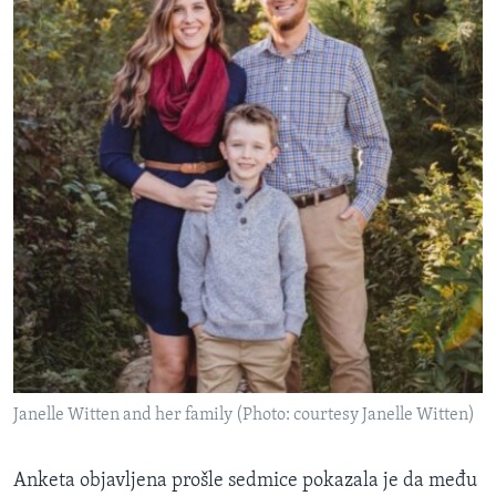
Janelle Witten and her family (Photo: courtesy Janelle Witten)
Anketa objavljena prošle sedmice pokazala je da među