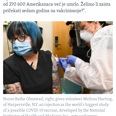
od 270 600 Amerikanaca već je umrlo. Želimo li zaista
pričekati sedam godina na vakcinisanje?".
Nurse Kathe Olmstead, right, gives volunteer Melissa Harting,
of Harpersville, N.Y. an injection as the world's biggest study
of a possible COVID-19 vaccine, developed by the National