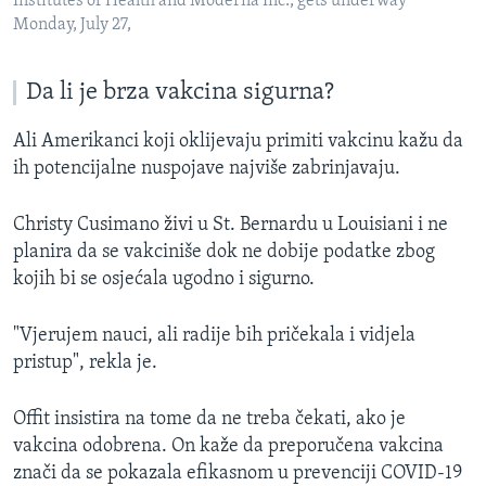
Institutes of Health and Moderna Inc., gets underway
Monday, July 27,
Da li je brza vakcina sigurna?
Ali Amerikanci koji oklijevaju primiti vakcinu kažu da
ih potencijalne nuspojave najviše zabrinjavaju.
Christy Cusimano živi u St. Bernardu u Louisiani i ne
planira da se vakciniše dok ne dobije podatke zbog
kojih bi se osjećala ugodno i sigurno.
"Vjerujem nauci, ali radije bih pričekala i vidjela
pristup", rekla je.
Offit insistira na tome da ne treba čekati, ako je
vakcina odobrena. On kaže da preporučena vakcina
znači da se pokazala efikasnom u prevenciji COVID-19