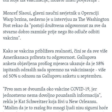
oni stoje iza vakcinacije, možete imati povjerenja".
Moncef Slaoui, glavni naučni savjetnik u Operaciji
Warp brzina, nedavno je u intervjuu za The Washington
Post rekao da "postoji društvena odgovoronst za sve da
stvarno dobro razmisle prije nego što odluče odbiti
vakcinu".
Kako se vakcina približava realnosti, čini se da sve više
Amerikanaca prihvata tu odgovornost. Gallupova
anketa objavljena prošlog mjeseca ukazuje da je 58%
ispitanih odraslih sada spremno na vakcinisanje - više
od 50% u odnosu na Gallupovu anketu u septembru.
"Prvo sam se dvoumila oko vakcine COVID-19, jer
jednostavno nema dovoljno pouzdanih informacija",
rekla je Kat Schweitzer koja živi u New Orleansu.
"Mislim da je to razlog što mnogi ljudi nisu sigurni hoće