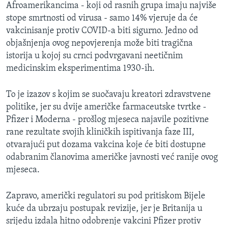
Afroamerikancima - koji od rasnih grupa imaju najviše
stope smrtnosti od virusa - samo 14% vjeruje da će
vakcinisanje protiv COVID-a biti sigurno. Jedno od
objašnjenja ovog nepovjerenja može biti tragična
istorija u kojoj su crnci podvrgavani neetičnim
medicinskim eksperimentima 1930-ih.
To je izazov s kojim se suočavaju kreatori zdravstvene
politike, jer su dvije američke farmaceutske tvrtke -
Pfizer i Moderna - prošlog mjeseca najavile pozitivne
rane rezultate svojih kliničkih ispitivanja faze III,
otvarajući put dozama vakcina koje će biti dostupne
odabranim članovima američke javnosti već ranije ovog
mjeseca.
Zapravo, američki regulatori su pod pritiskom Bijele
kuće da ubrzaju postupak revizije, jer je Britanija u
srijedu izdala hitno odobrenje vakcini Pfizer protiv