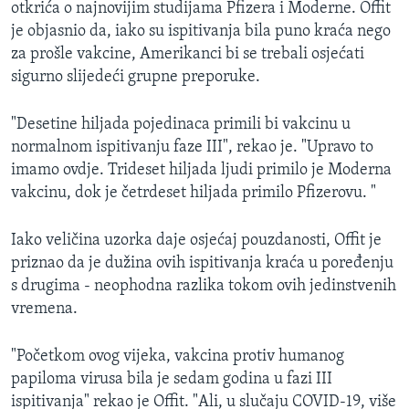
otkrića o najnovijim studijama Pfizera i Moderne. Offit
je objasnio da, iako su ispitivanja bila puno kraća nego
za prošle vakcine, Amerikanci bi se trebali osjećati
sigurno slijedeći grupne preporuke.
"Desetine hiljada pojedinaca primili bi vakcinu u
normalnom ispitivanju faze III", rekao je. "Upravo to
imamo ovdje. Trideset hiljada ljudi primilo je Moderna
vakcinu, dok je četrdeset hiljada primilo Pfizerovu. "
Iako veličina uzorka daje osjećaj pouzdanosti, Offit je
priznao da je dužina ovih ispitivanja kraća u poređenju
s drugima - neophodna razlika tokom ovih jedinstvenih
vremena.
"Početkom ovog vijeka, vakcina protiv humanog
papiloma virusa bila je sedam godina u fazi III
ispitivanja" rekao je Offit. "Ali, u slučaju COVID-19, više