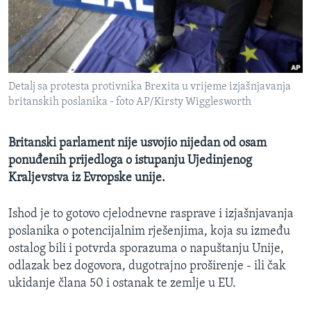
MAGAZIN
O GLASU AMERIKE
Learning English
Detalj sa protesta protivnika Brexita u vrijeme izjašnjavanja
britanskih poslanika - foto AP/Kirsty Wigglesworth
PRATITE NAS
Britanski parlament nije usvojio nijedan od osam
ponuđenih prijedloga o istupanju Ujedinjenog
Jezici
Kraljevstva iz Evropske unije.
Ishod je to gotovo cjelodnevne rasprave i izjašnjavanja
poslanika o potencijalnim rješenjima, koja su između
ostalog bili i potvrda sporazuma o napuštanju Unije,
odlazak bez dogovora, dugotrajno proširenje - ili čak
ukidanje člana 50 i ostanak te zemlje u EU.