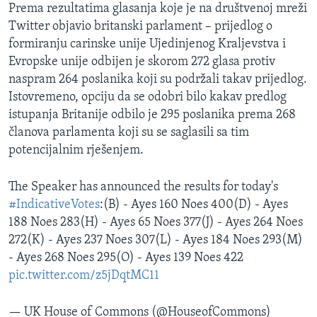
Prema rezultatima glasanja koje je na društvenoj mreži
Twitter objavio britanski parlament – prijedlog o
formiranju carinske unije Ujedinjenog Kraljevstva i
Evropske unije odbijen je skorom 272 glasa protiv
naspram 264 poslanika koji su podržali takav prijedlog.
Istovremeno, opciju da se odobri bilo kakav predlog
istupanja Britanije odbilo je 295 poslanika prema 268
članova parlamenta koji su se saglasili sa tim
potencijalnim rješenjem.
The Speaker has announced the results for today's
#IndicativeVotes
:(B) - Ayes 160 Noes 400(D) - Ayes
188 Noes 283(H) - Ayes 65 Noes 377(J) - Ayes 264 Noes
272(K) - Ayes 237 Noes 307(L) - Ayes 184 Noes 293(M)
- Ayes 268 Noes 295(O) - Ayes 139 Noes 422
pic.twitter.com/z5jDqtMC11
— UK House of Commons (@HouseofCommons)