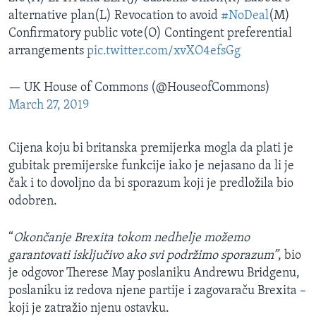
alternative plan(L) Revocation to avoid
#NoDeal
(M)
Confirmatory public vote(O) Contingent preferential
arrangements
pic.twitter.com/xvXO4efsGg
— UK House of Commons (@HouseofCommons)
March 27, 2019
Cijena koju bi britanska premijerka mogla da plati je
gubitak premijerske funkcije iako je nejasano da li je
čak i to dovoljno da bi sporazum koji je predložila bio
odobren.
“
Okončanje Brexita tokom nedhelje možemo
garantovati isključivo ako svi podržimo sporazum”
, bio
je odgovor Therese May poslaniku Andrewu Bridgenu,
poslaniku iz redova njene partije i zagovaraču Brexita –
koji je zatražio njenu ostavku.