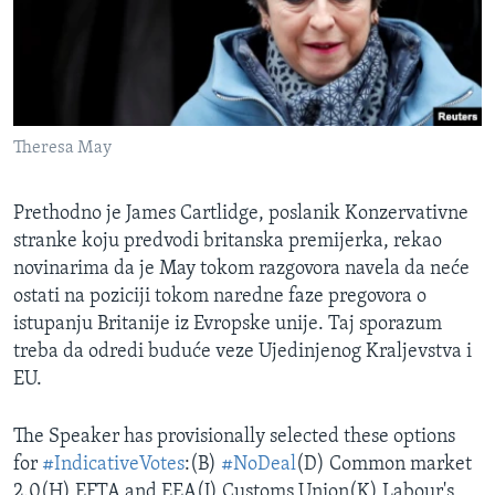
Theresa May
Prethodno je
James Cartlidge, poslanik Konzervativne
stranke koju predvodi britanska premijerka, rekao
novinarima da je May tokom razgovora navela da neće
ostati na poziciji tokom naredne faze pregovora o
istupanju Britanije iz Evropske unije. Taj sporazum
treba da odredi buduće veze Ujedinjenog Kraljevstva i
EU.
The Speaker has provisionally selected these options
for
#IndicativeVotes
:(B)
#NoDeal
(D) Common market
2.0(H) EFTA and EEA(J) Customs Union(K) Labour's