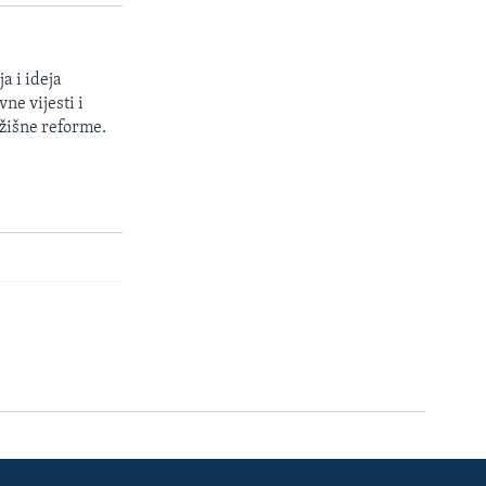
a i ideja
ne vijesti i
žišne reforme.