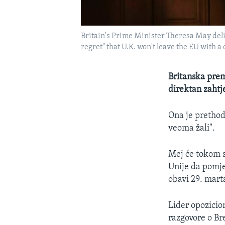
Britain's Prime Minister Theresa May deliv
regret" that U.K. won't leave the EU with a
Britanska prem
direktan zahtje
Ona je prethod
veoma žali".
Mej će tokom sa
Unije da pomje
obavi 29. mart
Lider opozicio
razgovore o Br