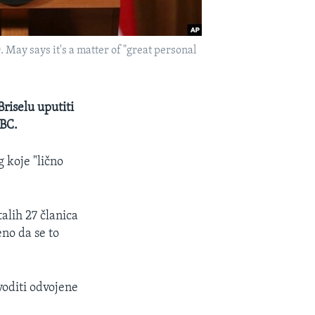
May says it's a matter of "great personal
riselu uputiti
BBC.
 koje "lično
alih 27 članica
eno da se to
voditi odvojene