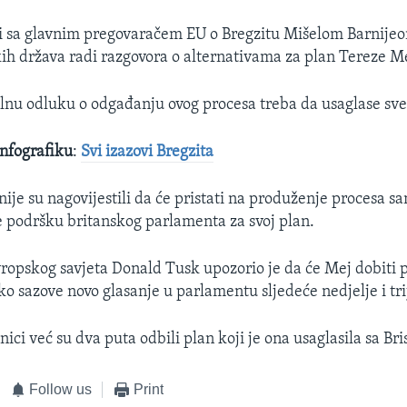
ti sa glavnim pregovaračem EU o Bregzitu Mišelom Barnijeo
h država radi razgovora o alternativama za plan Tereze Me
nu odluku o odgađanju ovog procesa treba da usaglase sve
infografiku
:
Svi izazovi Bregzita
nije su nagovijestili da će pristati na produženje procesa 
 podršku britanskog parlamenta za svoj plan.
ropskog savjeta Donald Tusk upozorio je da će Mej dobiti 
ko sazove novo glasanje u parlamentu sljedeće nedjelje i tr
nici već su dva puta odbili plan koji je ona usaglasila sa Br
Follow us
Print