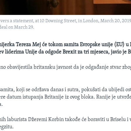
ers a statement, at 10 Downing Street, in London, March 20, 2019. 
 deal on March 29.
ijerka Tereza Mej će tokom samita Evropske unije (EU) u B
v liderima Unije da odgode Brexit za tri mjeseca, javio je 
no obavijestila britansku javnost da je odgađanje stvar zbog
mita, koji se održava danas i sutra, pokušati da ubijedi ost
re datum istupanja Britanije iz ovog bloka. Ranije je utvrđ
a.
nih laburista Džeremi Korbin takođe će boraviti u Briselu i 
egzitu.