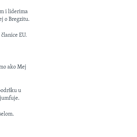
m i liderima
j o Bregzitu.
 članice EU.
samo ako Mej
podršku u
ijumfuje.
iselom.