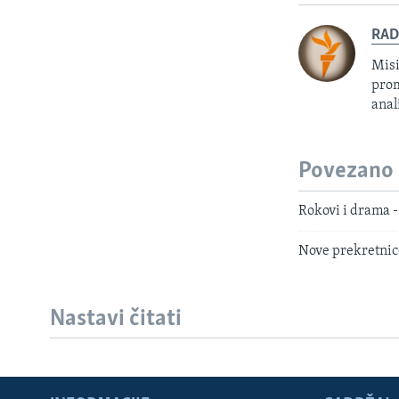
RAD
Misi
prom
anal
Povezano
Rokovi i drama 
Nove prekretnice
Nastavi čitati