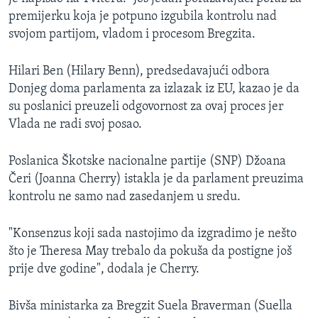
premijerku koja je potpuno izgubila kontrolu nad
svojom partijom, vladom i procesom Bregzita.
Hilari Ben (Hilary Benn), predsedavajući odbora
Donjeg doma parlamenta za izlazak iz EU, kazao je da
su poslanici preuzeli odgovornost za ovaj proces jer
Vlada ne radi svoj posao.
Poslanica Škotske nacionalne partije (SNP) Džoana
Čeri (Joanna Cherry) istakla je da parlament preuzima
kontrolu ne samo nad zasedanjem u sredu.
"Konsenzus koji sada nastojimo da izgradimo je nešto
što je Theresa May trebalo da pokuša da postigne još
prije dve godine", dodala je Cherry.
Bivša ministarka za Bregzit Suela Braverman (Suella