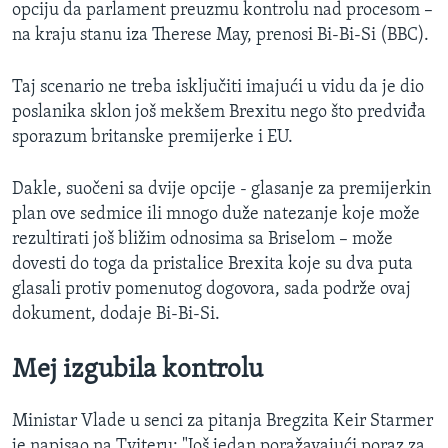
opciju da parlament preuzmu kontrolu nad procesom –
na kraju stanu iza Therese May, prenosi Bi-Bi-Si (BBC).
Taj scenario ne treba isključiti imajući u vidu da je dio
poslanika sklon još mekšem Brexitu nego što predviđa
sporazum britanske premijerke i EU.
Dakle, suočeni sa dvije opcije - glasanje za premijerkin
plan ove sedmice ili mnogo duže natezanje koje može
rezultirati još bližim odnosima sa Briselom – može
dovesti do toga da pristalice Brexita koje su dva puta
glasali protiv pomenutog dogovora, sada podrže ovaj
dokument, dodaje Bi-Bi-Si.
Mej izgubila kontrolu
Ministar Vlade u senci za pitanja Bregzita Keir Starmer
je napisao na Tviteru: "Još jedan poražavajući poraz za