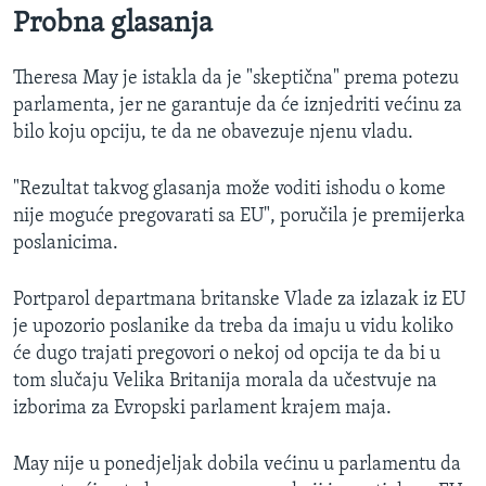
Probna glasanja
Theresa May je istakla da je "skeptična" prema potezu
parlamenta, jer ne garantuje da će iznjedriti većinu za
bilo koju opciju, te da ne obavezuje njenu vladu.
"Rezultat takvog glasanja može voditi ishodu o kome
nije moguće pregovarati sa EU", poručila je premijerka
poslanicima.
Portparol departmana britanske Vlade za izlazak iz EU
je upozorio poslanike da treba da imaju u vidu koliko
će dugo trajati pregovori o nekoj od opcija te da bi u
tom slučaju Velika Britanija morala da učestvuje na
izborima za Evropski parlament krajem maja.
May nije u ponedjeljak dobila većinu u parlamentu da