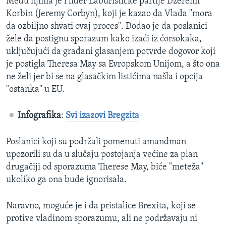
Među njima je i lider Laburističke partije Džeremi
Korbin (Jeremy Corbyn), koji je kazao da Vlada "mora
da ozbiljno shvati ovaj proces". Dodao je da poslanici
žele da postignu sporazum kako izaći iz ćorsokaka,
uključujući da građani glasanjem potvrde dogovor koji
je postigla Theresa May sa Evropskom Unijom, a što ona
ne želi jer bi se na glasačkim listićima našla i opcija
"ostanka" u EU.
Infografika
:
Svi izazovi Bregzita
Poslanici koji su podržali pomenuti amandman
upozorili su da u slučaju postojanja većine za plan
drugačiji od sporazuma Therese May, biće "meteža"
ukoliko ga ona bude ignorisala.
Naravno, moguće je i da pristalice Brexita, koji se
protive vladinom sporazumu, ali ne podržavaju ni