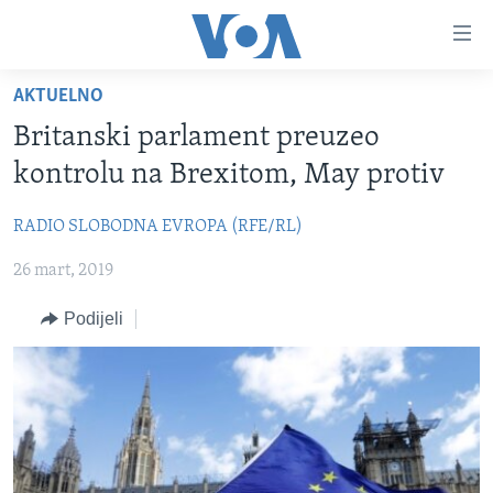
Linkovi
Pređi
na
AKTUELNO
glavni
TV PROGRAM
sadržaj
Britanski parlament preuzeo
VIDEO
Pređi
kontrolu na Brexitom, May protiv
na
FOTOGRAFIJE DANA
glavnu
RADIO SLOBODNA EVROPA (RFE/RL)
VIJESTI
navigaciju
Idi
26 mart, 2019
NAUKA I TEHNOLOGIJA
SJEDINJENE AMERIČKE DRŽAVE
na
SPECIJALNI PROJEKTI
BOSNA I HERCEGOVINA
Podijeli
pretragu
KORUPCIJA
SVIJET
SLOBODA MEDIJA
ŽENSKA STRANA
IZBJEGLIČKA STRANA