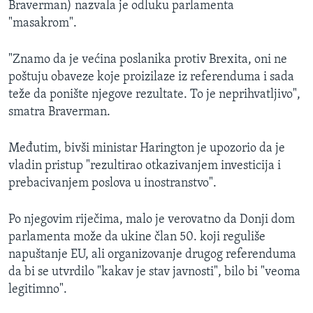
Braverman) nazvala je odluku parlamenta
"masakrom".
"Znamo da je većina poslanika protiv Brexita, oni ne
poštuju obaveze koje proizilaze iz referenduma i sada
teže da ponište njegove rezultate. To je neprihvatljivo",
smatra Braverman.
Međutim, bivši ministar Harington je upozorio da je
vladin pristup "rezultirao otkazivanjem investicija i
prebacivanjem poslova u inostranstvo".
Po njegovim riječima, malo je verovatno da Donji dom
parlamenta može da ukine član 50. koji reguliše
napuštanje EU, ali organizovanje drugog referenduma
da bi se utvrdilo "kakav je stav javnosti", bilo bi "veoma
legitimno".