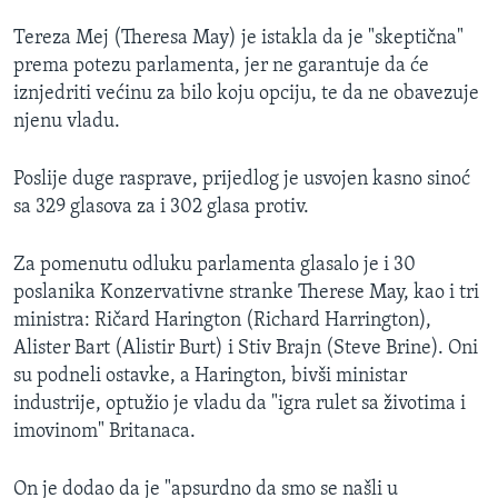
Tereza Mej (Theresa May) je istakla da je "skeptična"
prema potezu parlamenta, jer ne garantuje da će
iznjedriti većinu za bilo koju opciju, te da ne obavezuje
njenu vladu.
Poslije duge rasprave, prijedlog je usvojen kasno sinoć
sa 329 glasova za i 302 glasa protiv.
Za pomenutu odluku parlamenta glasalo je i 30
poslanika Konzervativne stranke Therese May, kao i tri
ministra: Ričard Harington (Richard Harrington),
Alister Bart (Alistir Burt) i Stiv Brajn (Steve Brine). Oni
su podneli ostavke, a Harington, bivši ministar
industrije, optužio je vladu da "igra rulet sa životima i
imovinom" Britanaca.
On je dodao da je "apsurdno da smo se našli u