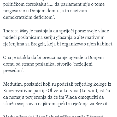
političkom ćorsokaku i…. da parlament nije o tome
razgovarao u Donjem domu. Ja to nazivam
demokratskim deficitom".
Theresa May je nastojala da spriječi poraz svoje vlade
nudeći poslanicama seriju glasanja o alternativnim
rješenjima za Bregzit, koja bi organizovao njen kabinet.
Ona je istakla da bi preuzimanje agende u Donjem
domu od strane poslanika, stvorilo "neželjeni
presedan".
Međutim, poslanici koji su podržali prijedlog kolege iz
Konzervativne partije Olivera Letvina (Letwin), ističu
da nemaju povjerenja da će im Vlada omogućiti da
iskažu svoj stav o najširem spektru rješenja za Brexit.