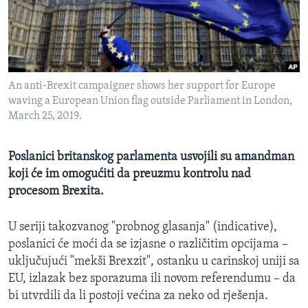
MAGAZIN
O GLASU AMERIKE
Learning English
An anti-Brexit campaigner shows her support for Europe
waving a European Union flag outside Parliament in London,
PRATITE NAS
March 25, 2019.
Poslanici britanskog parlamenta usvojili su amandman
koji će im omogućiti da preuzmu kontrolu nad
Jezici
procesom Brexita.
U seriji takozvanog "probnog glasanja" (indicative),
poslanici će moći da se izjasne o različitim opcijama –
uključujući "mekši Brexzit", ostanku u carinskoj uniji sa
EU, izlazak bez sporazuma ili novom referendumu – da
bi utvrdili da li postoji većina za neko od rješenja.