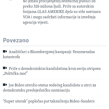
40 jezika procijenjenoj sedmičnoj publici od
preko 326 miliona ljudi. Priče sa autorskim
linijama GLAS AMERIKE djelo su više novinara
VOA i mogu sadržati informacije iz izveštaja
agencija vijesti.
Povezano
Analitičari o Bloombergovoj kampanji: Fenomenalna
katastrofa
Priče o demokratskim kandidatima kroz seriju stripova
„Politička moć”
Joe Biden utvrdio status vodećeg kandidata u utrci za
demokratsku predsjedničku nominaciju
"Super utorak" popločao put takmičenju Biden-Sanders