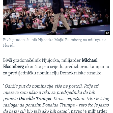
MAGAZIN
O GLASU AMERIKE
Learning English
Bivši gradonačelnik Njujorka Majkl Blumberg na mitingu na
PRATITE NAS
Floridi
Bivši gradonačelnik Njujorka, milijarder
Michael
Jezici
Bloomberg
okončao je u srijedu predizbornu kampanju
za predsjedničku nominaciju Demokratske stranke.
"
Održiv put do nominacije više ne postoji.
Prije tri
mjeseca sam ušao u trku za predsjednika da bih
porazio
Donalda Trumpa
. Danas napuštam trku iz istog
razloga: da porazim Donalda Trumpa - zato što je jasno
da bi taj cilj bio teži ako bih ostao",
naveo je milijarder