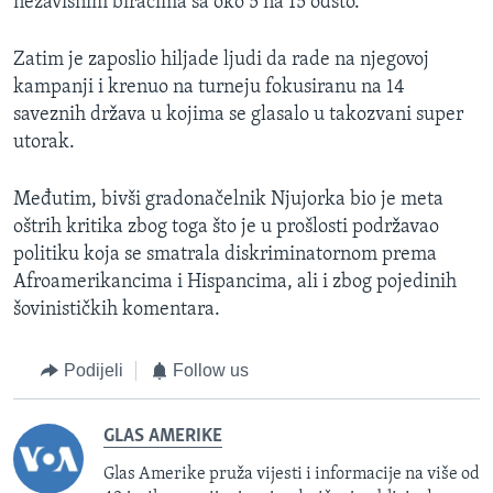
nezavisnim biračima sa oko 5 na 15 odsto.
Zatim je zaposlio hiljade ljudi da rade na njegovoj
kampanji i krenuo na turneju fokusiranu na 14
saveznih država u kojima se glasalo u takozvani super
utorak.
Međutim, bivši gradonačelnik Njujorka bio je meta
oštrih kritika zbog toga što je u prošlosti podržavao
politiku koja se smatrala diskriminatornom prema
Afroamerikancima i Hispancima, ali i zbog pojedinih
šovinističkih komentara.
Podijeli
Follow us
GLAS AMERIKE
Glas Amerike pruža vijesti i informacije na više od