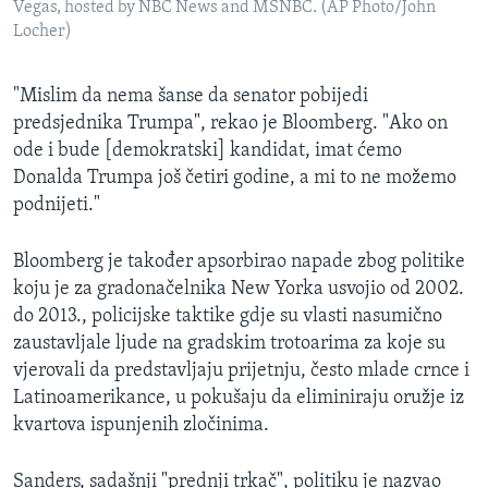
Vegas, hosted by NBC News and MSNBC. (AP Photo/John
Locher)
"Mislim da nema šanse da senator pobijedi
predsjednika Trumpa", rekao je Bloomberg. "Ako on
ode i bude [demokratski] kandidat, imat ćemo
Donalda Trumpa još četiri godine, a mi to ne možemo
podnijeti."
Bloomberg je također apsorbirao napade zbog politike
koju je za gradonačelnika New Yorka usvojio od 2002.
do 2013., policijske taktike gdje su vlasti nasumično
zaustavljale ljude na gradskim trotoarima za koje su
vjerovali da predstavljaju prijetnju, često mlade crnce i
Latinoamerikance, u pokušaju da eliminiraju oružje iz
kvartova ispunjenih zločinima.
Sanders, sadašnji "prednji trkač", politiku je nazvao