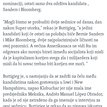
nominaciji, ostati samo dva održiva kandidata ,
Sanders i Bloomberg.
"Mogli bismo se probuditi dvije sedmice od danas, dan
nakon Super utorka," rekao je Buttigieg, "a jedini
kandidati koji će ostati na položaju biće Bernie Sanders
i Mike Bloomberg, dvije najpolarizirajuće ličnosti na
ovoj pozornici. A većina Amerikanaca ne vidi šta im
odgovara ako moraju birati između socijalista koji misli
da je kapitalizam korijen svega zla i milijardera koji
misli da bi novac trebao biti korijen sve moći. "
Buttigieg je, u nastojanju da se zadrži na čelu među
kandidatima nakon gostovanja u Iowi i New
Hampshireu, napao Klobuchar jer nije znala ime
predsjednika Meksika, Andrés Manuel López Obrador,
kada je od nje zatraženo da ga imenuje u intervjuu za
ovaj sedmicu. Buttigieg je rekao da su njegova iskustva