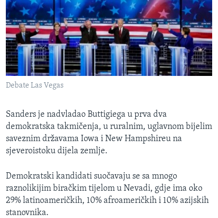
Debate Las Vegas
Sanders je nadvladao Buttigiega u prva dva
demokratska takmičenja, u ruralnim, uglavnom bijelim
saveznim državama Iowa i New Hampshireu na
sjeveroistoku dijela zemlje.
Demokratski kandidati suočavaju se sa mnogo
raznolikijim biračkim tijelom u Nevadi, gdje ima oko
29% latinoameričkih, 10% afroameričkih i 10% azijskih
stanovnika.