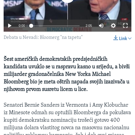
MAGAZIN
O GLASU AMERIKE
0:00
2:05
Learning English
Debata u Nevadi: Bloomerg "na tapetu"
Link
PRATITE NAS
Šest američkih demokratskih predsjedničkih
kandidata uvuklo se u raspravu kasno u srijedu, a bivši
milijarder gradonačelnika New Yorka Michael
Jezici
Bloomberg bio je meta oštrih napada svojih izazivača u
njihovom prvom susretu licem u lice.
Senatori Bernie Sanders iz Vermonta i Amy Klobuchar
iz Minesote odmah su optužili Bloomberga da pokušava
kupiti demokratsku nominaciju trošeći gotovo 400
milijuna dolara vlastitog novca na masovnu nacionalnu