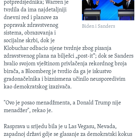
potpredsjednika; Warren je
tvrdila da ima najdetaljniji
dnevni red i planove za
popravak zdravstvenog
Biden i Sanders
sistema, obrazovanja i
socijalne skrbi, dok je
Klobuchar odbacio njene tvrdnje zbog pisanja
zdravstvenog plana na bilješci „post-it“; dok se Sanders
hvalio svojom vještinom privlačenja rekordnog broja
birača, a Bloomberg je tvrdio da ga je iskustvo
gradonačelnika i biznismena učinilo neusporedivim
kao demokratskog izazivača.
"Ovo je posao menadžmenta, a Donald Trump nije
menadžer", rekao je.
Rasprava u srijedu bila je u Las Vegasu, Nevada,
zapadnoj državi gdje se glasanje za demokratski kokus