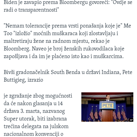
Biden je zavapio prema Bloombergu govoreći: "Ovdje se
radi o transparentnosti"
"Nemam tolerancije prema vrsti ponašanja koje je" Me
Too "izložio" moćnih muškaraca koji zlostavljaju i
maltretiraju žene na radnom mjestu, rekao je
Bloomberg. Naveo je broj ženskih rukovodilaca koje
zapošljava i da im je plaćeno isto kao i muškarcima.
Bivši gradonačelnik South Benda u državi Indiana, Pete
Buttigieg, izrazio
je zgražanje zbog mogućnosti
da će nakon glasanja u 14
država 3. marta, nazvanog
Super utorak, biti izabrana
trećina delegata na julskom
nacionalnom konvenciji o