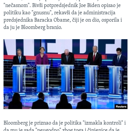
"nečasnom". Bivši potpredsjednik Joe Biden opisao je
politiku kao "gnusnu", rekavši da je administracija
predsjednika Baracka Obame, čiji je on dio, osporila i
da ju je Bloomberg branio.
Bloomberg je priznao da je politika "izmakla kontroli" i
da mu je sada "neugodno" zbog toga i činjenice da je