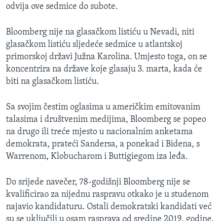
odvija ove sedmice do subote.
Bloomberg nije na glasačkom listiću u Nevadi, niti
glasačkom listiću sljedeće sedmice u atlantskoj
primorskoj državi Južna Karolina. Umjesto toga, on se
koncentrira na države koje glasaju 3. marta, kada će
biti na glasačkom listiću.
Sa svojim čestim oglasima u američkim emitovanim
talasima i društvenim medijima, Bloomberg se popeo
na drugo ili treće mjesto u nacionalnim anketama
demokrata, prateći Sandersa, a ponekad i Bidena, s
Warrenom, Klobucharom i Buttigiegom iza leđa.
Do srijede navečer, 78-godišnji Bloomberg nije se
kvalificirao za nijednu raspravu otkako je u studenom
najavio kandidaturu. Ostali demokratski kandidati već
su se uključili u osam rasprava od sredine 2019. godine.