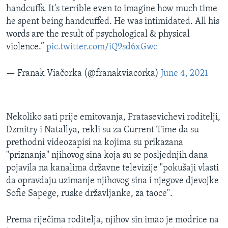
handcuffs. It's terrible even to imagine how much time
he spent being handcuffed. He was intimidated. All his
words are the result of psychological & physical
violence.”
pic.twitter.com/iQ9sd6xGwc
— Franak Viačorka (@franakviacorka)
June 4, 2021
Nekoliko sati prije emitovanja, Pratasevichevi roditelji,
Dzmitry i Natallya, rekli su za Current Time da su
prethodni videozapisi na kojima su prikazana
"priznanja" njihovog sina koja su se posljednjih dana
pojavila na kanalima državne televizije "pokušaji vlasti
da opravdaju uzimanje njihovog sina i njegove djevojke
Sofie Sapege, ruske državljanke, za taoce".
Prema riječima roditelja, njihov sin imao je modrice na