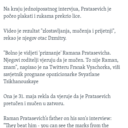
Na kraju jednoiposatnog intervjua, Pratasevich je
počeo plakati i rukama prekrio lice.
Video je rezultat "zlostavljanja, mučenja i prijetnji",
rekao je njegov otac Dzmitry.
"Bolno je vidjeti 'priznanje' Ramana Pratasevicha.
Njegovi roditelji vjeruju da je mučen. To nije Raman,
znam", napisao je na Twitteru Franak Vyachorka, viši
savjetnik prognane opozicionarke Svyatlane
Tsikhanouskaye
Ona je 31. maja rekla da vjeruje da je Pratasevich
pretučen i mučen u zatvoru.
Raman Pratasevich’s father on his son's interview:
“They beat him - you can see the marks from the