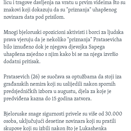
licu i tragove davljenja na vratu u prvim videima što su
znakovi koji dokazuju da su "priznanja" uhapšenog
novinara data pod prisilom.
Mnogi bjeloruski opozicioni aktivisti i borci za ljudska
prava vjeruju da je nekoliko "priznanja" Pratasevicha
bilo iznuđeno dok je njegova djevojka Sapega
uhapšena zajedno s njim kako bi se na njega izvršio
dodatni pritisak.
Pratasevich (26) se suočava sa optužbama da stoji iza
građanskih nemira koji su uslijedili nakon spornih
predsjedničkih izbora u augustu, djela za koje je
predviđena kazna do 15 godina zatvora.
Bjeloruske snage sigurnosti privele su više od 30.000
osoba, uključujući desetine novinara koji su pratili
skupove koji su izbili nakon što je Lukashenka