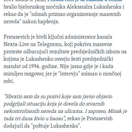
hvalio bjeloruskog moćnika Aleksandra Lukashenka i
rekao da je "odmah priznao organizovanje masovnih
nereda" nakon hapšenja.
Pratasevich je bivši ključni administrator kanala
Nexta-Live na Telegramu, koji pokriva masovne
proteste odbacujući rezultate predsjedničkih izbora na
kojima je Lukashenko osvojio šesti predsjednički
mandat od 1994. godine. Nije jasno gdje je i kada
snimljen razgovor, jer je "intervju" sniman u mračnoj
sobi.
"Shvatio sam da su pozivi koje sam javno objavio
podgrijali situaciju koja je dovela do stvarnih
nekontrolisanih nereda na ulicama. I zapravo, Minsk je
tada tri dana živio u haosu"
, rekao je Pratasevish
dodajući da "poštuje Lukashenka".