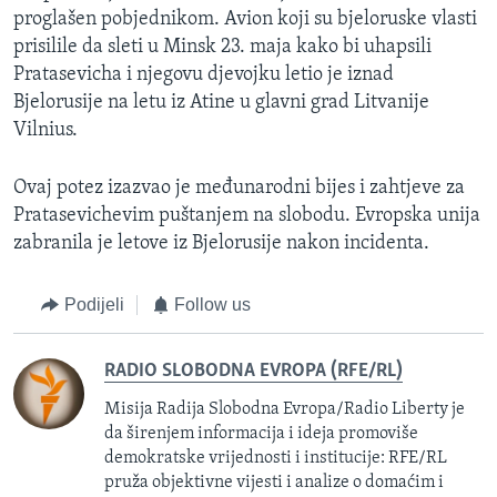
proglašen pobjednikom. Avion koji su bjeloruske vlasti
prisilile da sleti u Minsk 23. maja kako bi uhapsili
Pratasevicha i njegovu djevojku letio je iznad
Bjelorusije na letu iz Atine u glavni grad Litvanije
Vilnius.
Ovaj potez izazvao je međunarodni bijes i zahtjeve za
Pratasevichevim puštanjem na slobodu. Evropska unija
zabranila je letove iz Bjelorusije nakon incidenta.
Podijeli
Follow us
RADIO SLOBODNA EVROPA (RFE/RL)
Misija Radija Slobodna Evropa/Radio Liberty je
da širenjem informacija i ideja promoviše
demokratske vrijednosti i institucije: RFE/RL
pruža objektivne vijesti i analize o domaćim i