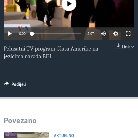
No media source currently available
MAGAZIN
O GLASU AMERIKE
Learning English
0:00
2:07
Link
Polusatni TV program Glasa Amerike na
PRATITE NAS
jezicima naroda BiH
Jezici
Podijeli
Povezano
AKTUELNO