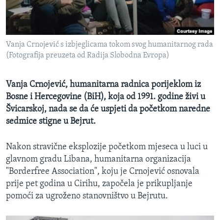
MAGAZIN
O GLASU AMERIKE
Vanja Crnojević s izbjeglicama tokom svog humanitarnog rada
Learning English
(Fotografija preuzeta od Radija Slobodna Evropa)
PRATITE NAS
Vanja Crnojević, humanitarna radnica porijeklom iz
Bosne i Hercegovine (BiH), koja od 1991. godine živi u
Švicarskoj, nada se da će uspjeti da početkom naredne
sedmice stigne u Bejrut.
Jezici
Nakon stravične eksplozije početkom mjeseca u luci u
glavnom gradu Libana, humanitarna organizacija
"Borderfree Association", koju je Crnojević osnovala
prije pet godina u Cirihu, započela je prikupljanje
pomoći za ugroženo stanovništvo u Bejrutu.