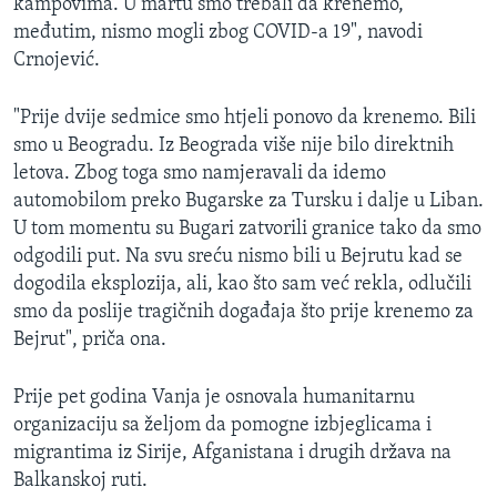
kampovima. U martu smo trebali da krenemo,
međutim, nismo mogli zbog COVID-a 19", navodi
Crnojević.
"Prije dvije sedmice smo htjeli ponovo da krenemo. Bili
smo u Beogradu. Iz Beograda više nije bilo direktnih
letova. Zbog toga smo namjeravali da idemo
automobilom preko Bugarske za Tursku i dalje u Liban.
U tom momentu su Bugari zatvorili granice tako da smo
odgodili put. Na svu sreću nismo bili u Bejrutu kad se
dogodila eksplozija, ali, kao što sam već rekla, odlučili
smo da poslije tragičnih događaja što prije krenemo za
Bejrut", priča ona.
Prije pet godina Vanja je osnovala humanitarnu
organizaciju sa željom da pomogne izbjeglicama i
migrantima iz Sirije, Afganistana i drugih država na
Balkanskoj ruti.