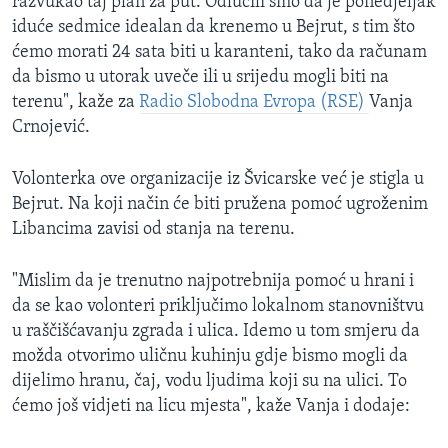
razvukao taj plan za put. Odlučili smo da je ponedjeljak
iduće sedmice idealan da krenemo u Bejrut, s tim što
ćemo morati 24 sata biti u karanteni, tako da računam
da bismo u utorak uveče ili u srijedu mogli biti na
terenu", kaže za
Radio Slobodna Evropa (RSE)
Vanja
Crnojević.
Volonterka ove organizacije iz Švicarske već je stigla u
Bejrut. Na koji način će biti pružena pomoć ugroženim
Libancima zavisi od stanja na terenu.
"Mislim da je trenutno najpotrebnija pomoć u hrani i
da se kao volonteri priključimo lokalnom stanovništvu
u raščišćavanju zgrada i ulica. Idemo u tom smjeru da
možda otvorimo uličnu kuhinju gdje bismo mogli da
dijelimo hranu, čaj, vodu ljudima koji su na ulici. To
ćemo još vidjeti na licu mjesta", kaže Vanja i dodaje: