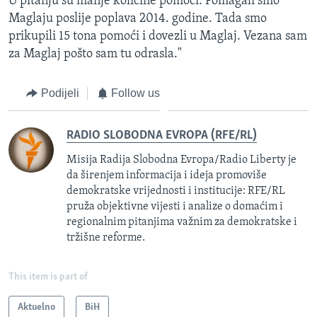
U pitanju su manje količine pomoći. Pomagali smo
Maglaju poslije poplava 2014. godine. Tada smo
prikupili 15 tona pomoći i dovezli u Maglaj. Vezana sam
za Maglaj pošto sam tu odrasla."
Podijeli
Follow us
RADIO SLOBODNA EVROPA (RFE/RL)
Misija Radija Slobodna Evropa/Radio Liberty je
da širenjem informacija i ideja promoviše
demokratske vrijednosti i institucije: RFE/RL
pruža objektivne vijesti i analize o domaćim i
regionalnim pitanjima važnim za demokratske i
tržišne reforme.
This item is part of
Aktuelno
BiH