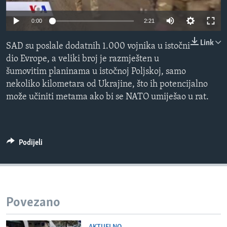
MAGAZIN
0:00
2:21
O GLASU AMERIKE
Link
SAD su poslale dodatnih 1.000 vojnika u istočni
Learning English
dio Evrope, a veliki broj je razmješten u
šumovitim planinama u istočnoj Poljskoj, samo
PRATITE NAS
nekoliko kilometara od Ukrajine, što ih potencijalno
može učiniti metama ako bi se NATO umiješao u rat.
Jezici
Podijeli
Povezano