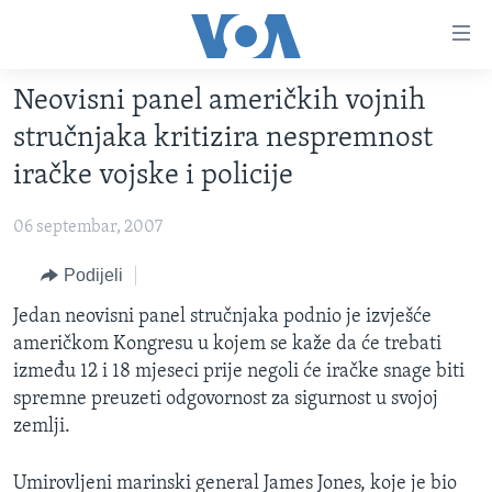
Linkovi
Pređi
na
Neovisni panel američkih vojnih
glavni
TV PROGRAM
sadržaj
stručnjaka kritizira nespremnost
VIDEO
Pređi
iračke vojske i policije
na
FOTOGRAFIJE DANA
glavnu
06 septembar, 2007
VIJESTI
navigaciju
Idi
NAUKA I TEHNOLOGIJA
Podijeli
SJEDINJENE AMERIČKE DRŽAVE
na
SPECIJALNI PROJEKTI
Jedan neovisni panel stručnjaka podnio je izvješće
BOSNA I HERCEGOVINA
pretragu
američkom Kongresu u kojem se kaže da će trebati
KORUPCIJA
SVIJET
između 12 i 18 mjeseci prije negoli će iračke snage biti
SLOBODA MEDIJA
spremne preuzeti odgovornost za sigurnost u svojoj
zemlji.
ŽENSKA STRANA
IZBJEGLIČKA STRANA
Umirovljeni marinski general James Jones, koje je bio