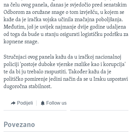
na čelu ovog panela, danas je svjedočio pred senatskim
MAGAZIN
Odborom za oružane snage o tom izvješću, u kojem se
O GLASU AMERIKE
kaže da je iračka vojska učinila značajna poboljšanja.
Međutim, još je uvijek najmanje dvije godine udaljena
Learning English
od toga da bude u stanju osigurati logističku podršku za
kopnene snage.
PRATITE NAS
Stručnjaci ovog panela kažu da u iračkoj nacionalnoj
policiji 'postoje duboke vjerske razlike kao i korupcija'
te da bi ju trebalo raspustiti. Također kažu da je
Jezici
političko pomirenje jedini način da se u Iraku uspostavi
dugoročna stabilnost.
Podijeli
Follow us
Povezano