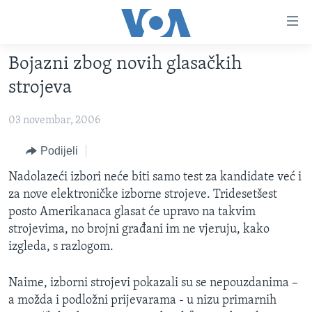
Linkovi
Pređi
na
Bojazni zbog novih glasačkih
glavni
TV PROGRAM
sadržaj
strojeva
VIDEO
Pređi
na
03 novembar, 2006
FOTOGRAFIJE DANA
glavnu
VIJESTI
Podijeli
navigaciju
Idi
NAUKA I TEHNOLOGIJA
SJEDINJENE AMERIČKE DRŽAVE
Nadolazeći izbori neće biti samo test za kandidate već i
na
za nove elektroničke izborne strojeve. Tridesetšest
SPECIJALNI PROJEKTI
BOSNA I HERCEGOVINA
pretragu
posto Amerikanaca glasat će upravo na takvim
KORUPCIJA
SVIJET
strojevima, no brojni građani im ne vjeruju, kako
izgleda, s razlogom.
SLOBODA MEDIJA
ŽENSKA STRANA
Naime, izborni strojevi pokazali su se nepouzdanima –
IZBJEGLIČKA STRANA
a možda i podložni prijevarama - u nizu primarnih