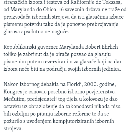
stranačkih izbora i testova od Kalifornije do Teksasa,
MAGAZIN
od Marylanda do Ohioa. 16 saveznih država ne traže od
O GLASU AMERIKE
proizvođača izbornih strojeva da isti glasačima izbace
pismenu potvrdu tako da je ponovno prebrojavanje
Learning English
glasova apsolutno nemoguće.
Republikanski guverner Marylanda Robert Ehrlich
PRATITE NAS
toliko je zabrinut da je birače pozvao da glasuju
pismenim putem rezerviranim za glasače koji na dan
izbora neće biti na području svojih izbornih jedinica.
Jezici
Nakon izbornog debakla na Floridi, 2000. godine,
Kongres je osnovao posebno izborno povjerenstvo.
Međutim, predsjedatelj tog tijela u kolovozu je dao
ostavku uz obrazloženje da zakonodavci nikada nisu
bili ozbiljni po pitanju izborne reforme te da se
požurilo s uvođenjem kompjutoriziranih izbornih
strojeva.