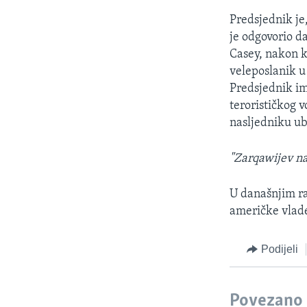
Predsjednik je
je odgovorio d
Casey, nakon k
veleposlanik u
Predsjednik im
terorističkog 
nasljedniku ub
"Zarqawijev nas
U današnjim ra
američke vlade
Podijeli
Povezano