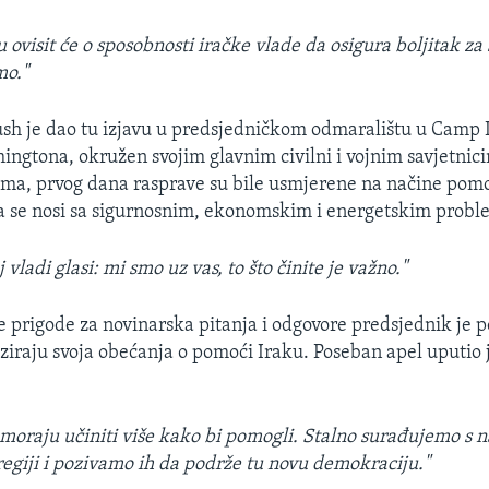
 ovisit će o sposobnosti iračke vlade da osigura boljitak za
mo."
sh je dao tu izjavu u predsjedničkom odmaralištu u Camp 
gtona, okružen svojim glavnim civilni i vojnim savjetnic
ima, prvog dana rasprave su bile usmjerene na načine pom
da se nosi sa sigurnosnim, ekonomskim i energetskim prob
 vladi glasi: mi smo uz vas, to što činite je važno."
 prigode za novinarska pitanja i odgovore predsjednik je 
iziraju svoja obećanja o pomoći Iraku. Poseban apel uputio
i moraju učiniti više kako bi pomogli. Stalno surađujemo s 
 regiji i pozivamo ih da podrže tu novu demokraciju."