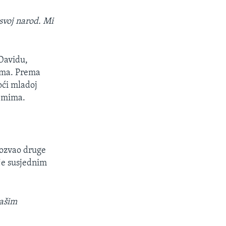
 svoj narod. Mi
Davidu,
ima. Prema
oći mladoj
lemima.
pozvao druge
 je susjednim
našim