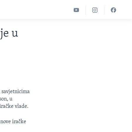
je u
 savjetnicima
son, u
iračke vlade.
 nove iračke