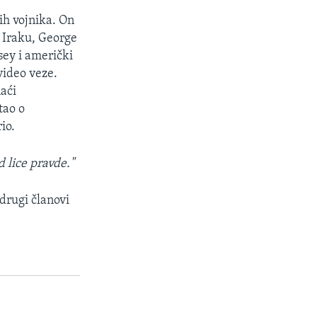
ih vojnika. On
u Iraku, George
sey i američki
video veze.
naći
tao o
io.
d lice pravde."
drugi članovi