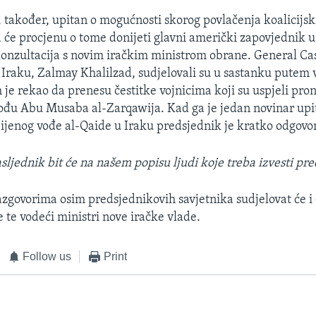
, također, upitan o mogućnosti skorog povlačenja koalicijsk
a će procjenu o tome donijeti glavni američki zapovjednik 
onzultacija s novim iračkim ministrom obrane. General Ca
 Iraku, Zalmay Khalilzad, sudjelovali su u sastanku putem 
 je rekao da prenesu čestitke vojnicima koji su uspjeli pro
vođu Abu Musaba al-Zarqawija. Kad ga je jedan novinar upi
ijenog vođe al-Qaide u Iraku predsjednik je kratko odgovor
ljednik bit će na našem popisu ljudi koje treba izvesti pre
zgovorima osim predsjednikovih savjetnika sudjelovat će i 
 te vodeći ministri nove iračke vlade.
Follow us
Print