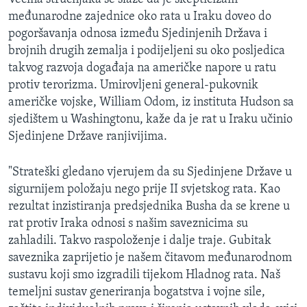
međunarodne zajednice oko rata u Iraku doveo do
pogoršavanja odnosa između Sjedinjenih Država i
brojnih drugih zemalja i podijeljeni su oko posljedica
takvog razvoja događaja na američke napore u ratu
protiv terorizma. Umirovljeni general-pukovnik
američke vojske, William Odom, iz instituta Hudson sa
sjedištem u Washingtonu, kaže da je rat u Iraku učinio
Sjedinjene Države ranjivijima.
"Strateški gledano vjerujem da su Sjedinjene Države u
sigurnijem položaju nego prije II svjetskog rata. Kao
rezultat inzistiranja predsjednika Busha da se krene u
rat protiv Iraka odnosi s našim saveznicima su
zahladili. Takvo raspoloženje i dalje traje. Gubitak
saveznika zaprijetio je našem čitavom međunarodnom
sustavu koji smo izgradili tijekom Hladnog rata. Naš
temeljni sustav generiranja bogatstva i vojne sile,