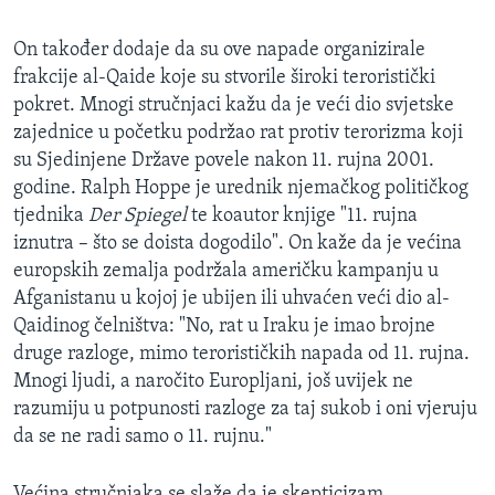
On također dodaje da su ove napade organizirale
frakcije al-Qaide koje su stvorile široki teroristički
pokret. Mnogi stručnjaci kažu da je veći dio svjetske
zajednice u početku podržao rat protiv terorizma koji
su Sjedinjene Države povele nakon 11. rujna 2001.
godine. Ralph Hoppe je urednik njemačkog političkog
tjednika
Der Spiegel
te koautor knjige "11. rujna
iznutra – što se doista dogodilo". On kaže da je većina
europskih zemalja podržala američku kampanju u
Afganistanu u kojoj je ubijen ili uhvaćen veći dio al-
Qaidinog čelništva: "No, rat u Iraku je imao brojne
druge razloge, mimo terorističkih napada od 11. rujna.
Mnogi ljudi, a naročito Europljani, još uvijek ne
razumiju u potpunosti razloge za taj sukob i oni vjeruju
da se ne radi samo o 11. rujnu."
Većina stručnjaka se slaže da je skepticizam