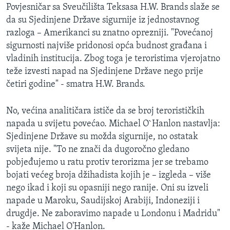
Povjesničar sa Sveučilišta Teksasa H.W. Brands slaže se
da su Sjedinjene Države sigurnije iz jednostavnog
razloga – Amerikanci su znatno oprezniji. "Povećanoj
sigurnosti najviše pridonosi opća budnost građana i
vladinih institucija. Zbog toga je teroristima vjerojatno
teže izvesti napad na Sjedinjene Države nego prije
četiri godine" - smatra H.W. Brands.
No, većina analitičara ističe da se broj terorističkih
napada u svijetu povećao. Michael O`Hanlon nastavlja:
Sjedinjene Države su možda sigurnije, no ostatak
svijeta nije. "To ne znači da dugoročno gledano
pobjeđujemo u ratu protiv terorizma jer se trebamo
bojati većeg broja džihadista kojih je – izgleda – više
nego ikad i koji su opasniji nego ranije. Oni su izveli
napade u Maroku, Saudijskoj Arabiji, Indoneziji i
drugdje. Ne zaboravimo napade u Londonu i Madridu"
- kaže Michael O'Hanlon.