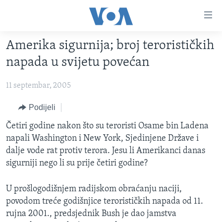
Linkovi
Pređi
na
Amerika sigurnija; broj terorističkih
glavni
TV PROGRAM
sadržaj
napada u svijetu povećan
VIDEO
Pređi
na
11 septembar, 2005
FOTOGRAFIJE DANA
glavnu
VIJESTI
Podijeli
navigaciju
Idi
NAUKA I TEHNOLOGIJA
SJEDINJENE AMERIČKE DRŽAVE
Četiri godine nakon što su teroristi Osame bin Ladena
na
napali Washington i New York, Sjedinjene Države i
SPECIJALNI PROJEKTI
BOSNA I HERCEGOVINA
pretragu
dalje vode rat protiv terora. Jesu li Amerikanci danas
KORUPCIJA
SVIJET
sigurniji nego li su prije četiri godine?
SLOBODA MEDIJA
U prošlogodišnjem radijskom obraćanju naciji,
ŽENSKA STRANA
povodom treće godišnjice terorističkih napada od 11.
IZBJEGLIČKA STRANA
rujna 2001., predsjednik Bush je dao jamstva