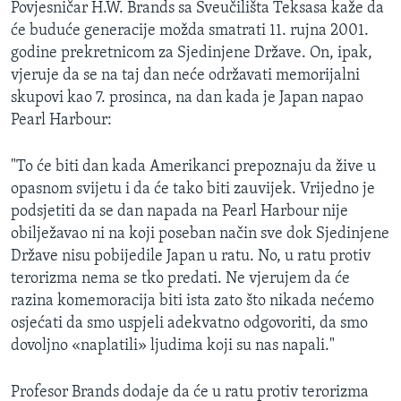
Povjesničar H.W. Brands sa Sveučilišta Teksasa kaže da
će buduće generacije možda smatrati 11. rujna 2001.
godine prekretnicom za Sjedinjene Države. On, ipak,
vjeruje da se na taj dan neće održavati memorijalni
skupovi kao 7. prosinca, na dan kada je Japan napao
Pearl Harbour:
"To će biti dan kada Amerikanci prepoznaju da žive u
opasnom svijetu i da će tako biti zauvijek. Vrijedno je
podsjetiti da se dan napada na Pearl Harbour nije
obilježavao ni na koji poseban način sve dok Sjedinjene
Države nisu pobijedile Japan u ratu. No, u ratu protiv
terorizma nema se tko predati. Ne vjerujem da će
razina komemoracija biti ista zato što nikada nećemo
osjećati da smo uspjeli adekvatno odgovoriti, da smo
dovoljno «naplatili» ljudima koji su nas napali."
Profesor Brands dodaje da će u ratu protiv terorizma