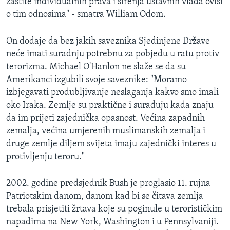
zaštite individualnih prava i širenja ustavnih vlada ovisi
o tim odnosima" - smatra William Odom.
On dodaje da bez jakih saveznika Sjedinjene Države
neće imati suradnju potrebnu za pobjedu u ratu protiv
terorizma. Michael O'Hanlon ne slaže se da su
Amerikanci izgubili svoje saveznike: "Moramo
izbjegavati produbljivanje neslaganja kakvo smo imali
oko Iraka. Zemlje su praktične i surađuju kada znaju
da im prijeti zajednička opasnost. Većina zapadnih
zemalja, većina umjerenih muslimanskih zemalja i
druge zemlje diljem svijeta imaju zajednički interes u
protivljenju teroru."
2002. godine predsjednik Bush je proglasio 11. rujna
Patriotskim danom, danom kad bi se čitava zemlja
trebala prisjetiti žrtava koje su poginule u terorističkim
napadima na New York, Washington i u Pennsylvaniji.