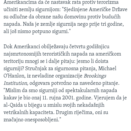
Amerikancima da će nastavak rata protiv terorizma
MAGAZIN
učiniti zemlju sigurnijom: "Sjedinjene Američke Države
O GLASU AMERIKE
su odlučne da obrane našu domovinu protiv budućih
napada. Naša je zemlje sigurnija nego prije tri godine,
Learning English
ali još nismo potpuno sigurni."
Dok Amerikanci obilježavaju četvrtu godišnjicu
PRATITE NAS
najsmrtonosnijih terorističkih napada na američkom
teritoriju mnogi se i dalje pitaju: jesmo li doista
sigurniji? Stručnjak za sigurnosna pitanja, Michael
Jezici
O'Hanlon, iz nevladine organizacije
Brookings
Institution,
odgovara potvrdno na navedeno pitanje.
"Mislim da smo sigurniji od spektakularnih napada
kakav je bio onaj 11. rujna 2001. godine. Vjerujem da je
al-Qaida u bijegu u smislu svojih nekadašnjih
vetrikalnih kapaciteta. Drugim riječima, oni su
značajno onesposobljeni."