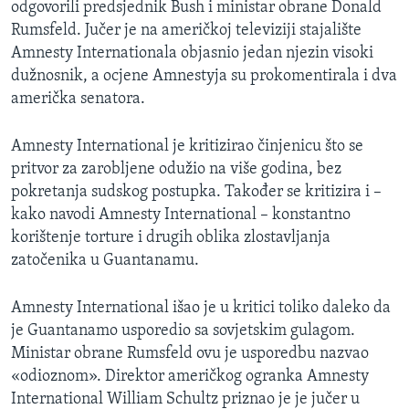
odgovorili predsjednik Bush i ministar obrane Donald
MAGAZIN
Rumsfeld. Jučer je na američkoj televiziji stajalište
O GLASU AMERIKE
Amnesty Internationala objasnio jedan njezin visoki
dužnosnik, a ocjene Amnestyja su prokomentirala i dva
Learning English
američka senatora.
Amnesty International je kritizirao činjenicu što se
PRATITE NAS
pritvor za zarobljene odužio na više godina, bez
pokretanja sudskog postupka. Također se kritizira i –
kako navodi Amnesty International – konstantno
Jezici
korištenje torture i drugih oblika zlostavljanja
zatočenika u Guantanamu.
Amnesty International išao je u kritici toliko daleko da
je Guantanamo usporedio sa sovjetskim gulagom.
Ministar obrane Rumsfeld ovu je usporedbu nazvao
«odioznom». Direktor američkog ogranka Amnesty
International William Schultz priznao je je jučer u