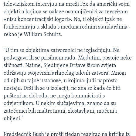
televizijskom intervjuu na mreži Fox da američki vojni
objekti u kojima se nalaze osumnjičenici za terorizam
«nisu koncentracijski logori». No, ti objekti ipak ne
funkcioniraju u skladu s međunarodnim standardima -
rekao je William Schultz.
"U tim se objektima zatvorenici ne izgladnjuju. Ne
podvrgava ih se prisilnom radu. Međutim, postoje neke
sličnosti. Naime, Sjedinjene Države širom svijeta
održavaju svojevrsni arhipelag takvih zatvora. Mnogi
od njih su tajne ustanove, u kojima ljudi naprosto
nestaju. Drži ih se u izolaciji, ne zna se kada će biti
pušteni na slobodu, ne mogu komunicirati s
odvjetnikom. U nekim slučajevima, znamo da su
zatočenici bili maltretirani, zlostavljani, mučeni i
ubijeni."
Predsjednik Bush je prošli tjedan reagirao na kritike iz