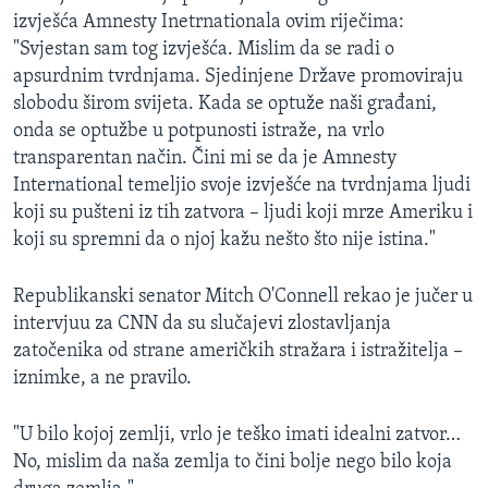
izvješća Amnesty Inetrnationala ovim riječima:
"Svjestan sam tog izvješća. Mislim da se radi o
apsurdnim tvrdnjama. Sjedinjene Države promoviraju
slobodu širom svijeta. Kada se optuže naši građani,
onda se optužbe u potpunosti istraže, na vrlo
transparentan način. Čini mi se da je Amnesty
International temeljio svoje izvješće na tvrdnjama ljudi
koji su pušteni iz tih zatvora – ljudi koji mrze Ameriku i
koji su spremni da o njoj kažu nešto što nije istina."
Republikanski senator Mitch O'Connell rekao je jučer u
intervjuu za CNN da su slučajevi zlostavljanja
zatočenika od strane američkih stražara i istražitelja –
iznimke, a ne pravilo.
"U bilo kojoj zemlji, vrlo je teško imati idealni zatvor…
No, mislim da naša zemlja to čini bolje nego bilo koja