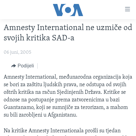
Linkovi
Pređi
na
Amnesty International ne uzmiče od
glavni
TV PROGRAM
sadržaj
svojih kritika SAD-a
VIDEO
Pređi
na
06 juni, 2005
FOTOGRAFIJE DANA
glavnu
VIJESTI
Podijeli
navigaciju
Idi
NAUKA I TEHNOLOGIJA
SJEDINJENE AMERIČKE DRŽAVE
Amnesty International, međunarodna organizacija koja
na
se bori za zaštitu ljudskih prava, ne odstupa od svojih
SPECIJALNI PROJEKTI
BOSNA I HERCEGOVINA
pretragu
oštrih kritika na račun Sjedinjenih Država. Kritike se
KORUPCIJA
SVIJET
odnose na postupanje prema zatvorenicima u bazi
Guantanamo, koji se sumnjiče za terorizam, a mahom
SLOBODA MEDIJA
su bili zarobljeni u Afganistanu.
ŽENSKA STRANA
IZBJEGLIČKA STRANA
Na kritike Amnesty Internationala prošli su tjedan