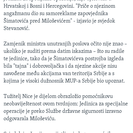
Hrvatskoj i Bosni i Hercegovini. "Priče o njezinom
angažmanu dio su samoreklame zapovjednika
Šimatovića pred Miloševićem" - izjavio je svjedok
Stevanović.
Zamjenik ministra unutranjih poslova očito nije znao –
ukoliko je suditi prema datim iskazima – što su radile
te jedinice, tako da je Šimatovićeva postrojba izgleda
bila "tajna" i dobrovoljačka i da njezine akcije nisu
navođene među akcijama van teritorija Srbije a s
kojima je visoki dužnosnik MUP-a Srbije bio upoznat.
Tužitelj Nice je dijelom obrazložio pomoćnikovu
neobaviještenost ovom tvrdnjom: Jedinica za specijalne
operacije je preko Službe državne sigurnosti izravno
odgovarala Miloševiću.