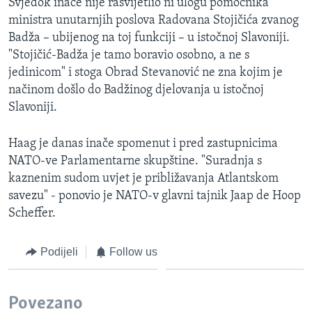
Svjedok inače nije rasvijetlio ni ulogu pomoćnika
ministra unutarnjih poslova Radovana Stojičića zvanog
Badža – ubijenog na toj funkciji – u istočnoj Slavoniji.
"Stojičić-Badža je tamo boravio osobno, a ne s
jedinicom" i stoga Obrad Stevanović ne zna kojim je
načinom došlo do Badžinog djelovanja u istočnoj
Slavoniji.
Haag je danas inače spomenut i pred zastupnicima
NATO-ve Parlamentarne skupštine. "Suradnja s
kaznenim sudom uvjet je približavanja Atlantskom
savezu" - ponovio je NATO-v glavni tajnik Jaap de Hoop
Scheffer.
Podijeli
Follow us
Povezano