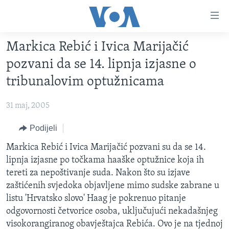
Linkovi
Pređi
na
Markica Rebić i Ivica Marijačić
glavni
TV PROGRAM
sadržaj
pozvani da se 14. lipnja izjasne o
VIDEO
Pređi
tribunalovim optužnicama
na
FOTOGRAFIJE DANA
glavnu
31 maj, 2005
VIJESTI
navigaciju
Idi
NAUKA I TEHNOLOGIJA
Podijeli
SJEDINJENE AMERIČKE DRŽAVE
na
SPECIJALNI PROJEKTI
Markica Rebić i Ivica Marijačić pozvani su da se 14.
BOSNA I HERCEGOVINA
pretragu
lipnja izjasne po točkama haaške optužnice koja ih
KORUPCIJA
SVIJET
tereti za nepoštivanje suda. Nakon što su izjave
SLOBODA MEDIJA
zaštićenih svjedoka objavljene mimo sudske zabrane u
listu 'Hrvatsko slovo' Haag je pokrenuo pitanje
ŽENSKA STRANA
odgovornosti četvorice osoba, uključujući nekadašnjeg
IZBJEGLIČKA STRANA
visokorangiranog obavještajca Rebića. Ovo je na tjednoj