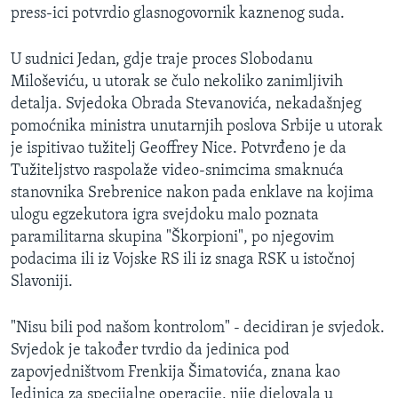
press-ici potvrdio glasnogovornik kaznenog suda.
MAGAZIN
O GLASU AMERIKE
U sudnici Jedan, gdje traje proces Slobodanu
Miloševiću, u utorak se čulo nekoliko zanimljivih
Learning English
detalja. Svjedoka Obrada Stevanovića, nekadašnjeg
pomoćnika ministra unutarnjih poslova Srbije u utorak
PRATITE NAS
je ispitivao tužitelj Geoffrey Nice. Potvrđeno je da
Tužiteljstvo raspolaže video-snimcima smaknuća
stanovnika Srebrenice nakon pada enklave na kojima
ulogu egzekutora igra svejdoku malo poznata
Jezici
paramilitarna skupina "Škorpioni", po njegovim
podacima ili iz Vojske RS ili iz snaga RSK u istočnoj
Slavoniji.
"Nisu bili pod našom kontrolom" - decidiran je svjedok.
Svjedok je također tvrdio da jedinica pod
zapovjedništvom Frenkija Šimatovića, znana kao
Jedinica za specijalne operacije, nije djelovala u