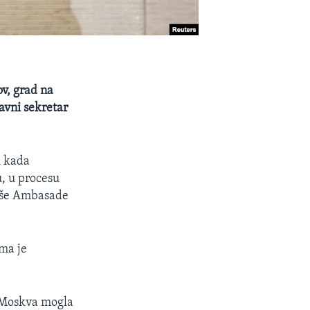
v, grad na
avni sekretar
i kada
u, u procesu
naše Ambasade
ma je
i Moskva mogla