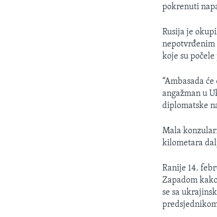
pokrenuti napa
Rusija je okup
nepotvrđenim 
koje su počele 
“Ambasada će o
angažman u Ukr
diplomatske na
Mala konzularn
kilometara dal
Ranije 14. feb
Zapadom kako b
se sa ukrajin
predsjednikom 