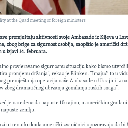
ility at the Quad meeting of foreign ministers
ave premještaju aktivnosti svoje Ambasade iz Kijeva u Lavo
e, zbog brige za sigurnost osoblja, saopštio je američki drž
u izjavi 14. februara.
stalno provjeravamo sigurnosnu situaciju kako bismo utvrdil
tira promjenu držanja”, rekao je Blinken. “Imajući to u vid
og premještanja operacija naše Ambasade u Ukrajini iz 
ov zbog dramatičnog ubrzanja gomilanja ruskih snaga”.
 već je naređeno da napuste Ukrajinu, a američkim građani
 napuste zemlju.
azi u trenutku kada američki zvaničnici upozoravaju da b