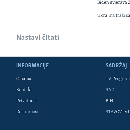
Biden uvjerava 
Ukrajina traži s
Nastavi čitati
INFORMACIJE
SADRŽAJ
Learning English
O nama
TV Program
Kontakt
SAD
PRATITE NAS
Privatnost
BIH
Dostupnost
STAVOVI V
Jezici