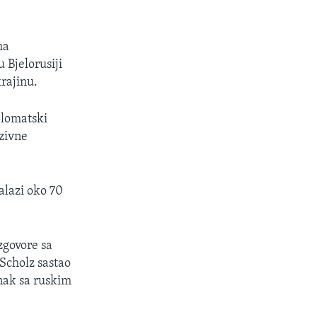
ma
Bjelorusiji
krajinu.
plomatski
zivne
alazi oko 70
zgovore sa
Scholz sastao
nak sa ruskim