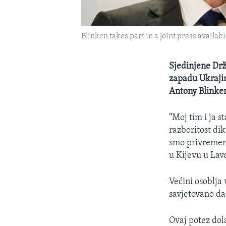
Blinken takes part in a joint press availab
Sjedinjene Drž
zapadu Ukrajin
Antony Blinken 
“Moj tim i ja 
razboritost dik
smo privremen
u Kijevu u Lav
Većini osoblja
savjetovano da
Ovaj potez dol