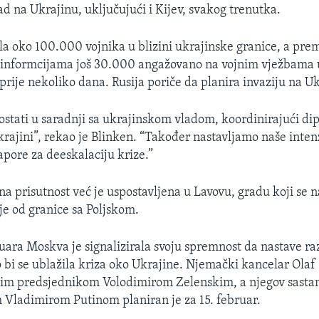
d na Ukrajinu, uključujući i Kijev, svakog trenutka.
ila oko 100.000 vojnika u blizini ukrajinske granice, a pre
informcijama još 30.000 angažovano na vojnim vježbama u 
prije nekoliko dana. Rusija poriče da planira invaziju na U
stati u saradnji sa ukrajinskom vladom, koordinirajući di
ajini”, rekao je Blinken. “Također nastavljamo naše inten
pore za deeskalaciju krize.”
a prisutnost već je uspostavljena u Lavovu, gradu koji se n
je od granice sa Poljskom.
ruara Moskva je signalizirala svoju spremnost da nastave ra
i se ublažila kriza oko Ukrajine. Njemački kancelar Olaf 
skim predsjednikom Volodimirom Zelenskim, a njegov sasta
Vladimirom Putinom planiran je za 15. februar.