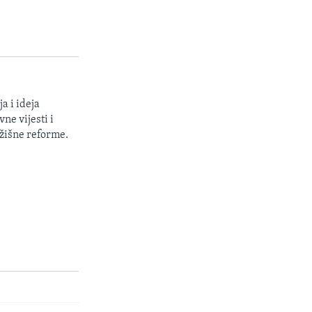
a i ideja
ne vijesti i
žišne reforme.