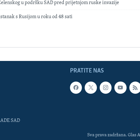
Zelenskog u podršku SAD pred prijetnjom ruske invazije
astanak s Rusijom u roku od 48 sati
PRATITE NAS
LADE SAD
Sva prava zadržana. Glas