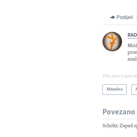
Podijeli
RAD
Misi
prom
anal
This item is part of
Aktuelno
Povezano
Scholtz: Zapad s