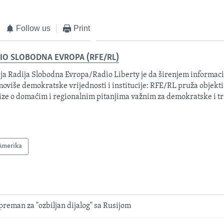
Follow us
Print
IO SLOBODNA EVROPA (RFE/RL)
ja Radija Slobodna Evropa/Radio Liberty je da širenjem informacij
oviše demokratske vrijednosti i institucije: RFE/RL pruža objektiv
ize o domaćim i regionalnim pitanjima važnim za demokratske i tr
Amerika
preman za "ozbiljan dijalog" sa Rusijom