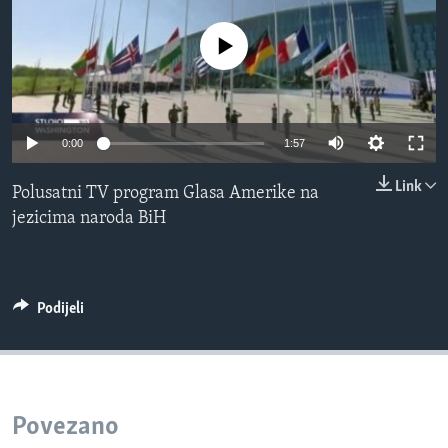
Learning English
No media source currently available
PRATITE NAS
0:00
1:57
Link
Polusatni TV program Glasa Amerike na
Jezici
jezicima naroda BiH
Podijeli
Povezano