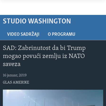
Linkovi
Pređi
TV PROGRAM
na
VIDEO
STUDIO WASHINGTON
glavni
FOTOGRAFIJE DANA
sadržaj
Pređi
VIDEO SADRŽAJI
O PROGRAMU
VIJESTI
na
NAUKA I TEHNOLOGIJA
SJEDINJENE AMERIČKE DRŽAVE
glavnu
SAD: Zabrinutost da bi Trump
navigaciju
SPECIJALNI PROJEKTI
BOSNA I HERCEGOVINA
mogao povući zemlju iz NATO
Idi
KORUPCIJA
SVIJET
saveza
na
pretragu
SLOBODA MEDIJA
16 januar, 2019
ŽENSKA STRANA
GLAS AMERIKE
IZBJEGLIČKA STRANA
MAGAZIN
O GLASU AMERIKE