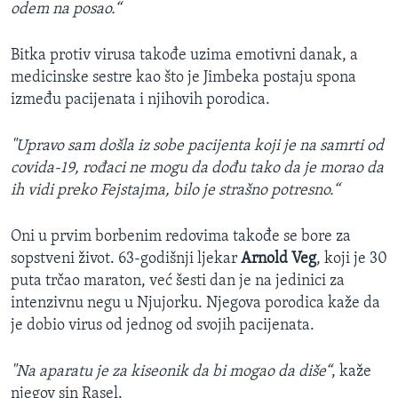
odem na posao.“
Bitka protiv virusa takođe uzima emotivni danak, a
medicinske sestre kao što je Jimbeka postaju spona
između pacijenata i njihovih porodica.
"Upravo sam došla iz sobe pacijenta koji je na samrti od
covida-19, rođaci ne mogu da dođu tako da je morao da
ih vidi preko Fejstajma, bilo je strašno potresno.“
Oni u prvim borbenim redovima takođe se bore za
sopstveni život. 63-godišnji ljekar
Arnold Veg
, koji je 30
puta trčao maraton, već šesti dan je na jedinici za
intenzivnu negu u Njujorku. Njegova porodica kaže da
je dobio virus od jednog od svojih pacijenata.
"Na aparatu je za kiseonik da bi mogao da diše“
, kaže
njegov sin Rasel.