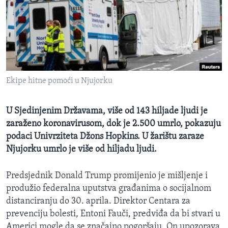
MAGAZIN
O GLASU AMERIKE
Learning English
Ekipe hitne pomoći u Njujorku
PRATITE NAS
U Sjedinjenim Državama, više od 143 hiljade ljudi je
zaraženo koronavirusom, dok je 2.500 umrlo, pokazuju
Jezici
podaci Univrziteta Džons Hopkins. U žarištu zaraze
Njujorku umrlo je više od hiljadu ljudi.
Predsjednik Donald Trump promijenio je mišljenje i
produžio federalna uputstva građanima o socijalnom
distanciranju do 30. aprila. Direktor Centara za
prevenciju bolesti, Entoni Fauči, predviđa da bi stvari u
Americi mogle da se značajno pogoršaju. On upozorava