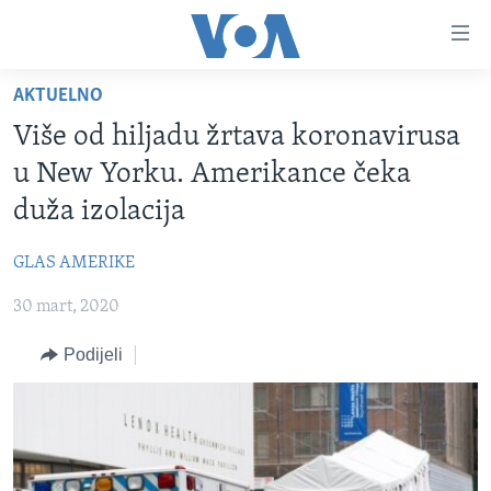
Linkovi
Pređi
na
AKTUELNO
glavni
TV PROGRAM
sadržaj
Više od hiljadu žrtava koronavirusa
VIDEO
Pređi
u New Yorku. Amerikance čeka
na
FOTOGRAFIJE DANA
duža izolacija
glavnu
VIJESTI
navigaciju
GLAS AMERIKE
Idi
NAUKA I TEHNOLOGIJA
SJEDINJENE AMERIČKE DRŽAVE
na
30 mart, 2020
SPECIJALNI PROJEKTI
BOSNA I HERCEGOVINA
pretragu
KORUPCIJA
Podijeli
SVIJET
SLOBODA MEDIJA
ŽENSKA STRANA
IZBJEGLIČKA STRANA