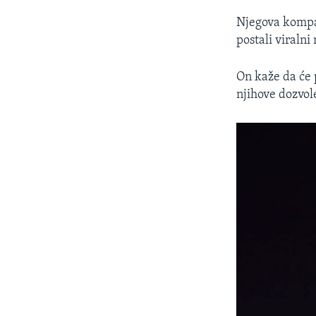
Njegova kompan
postali viraln
On kaže da će p
njihove dozvol