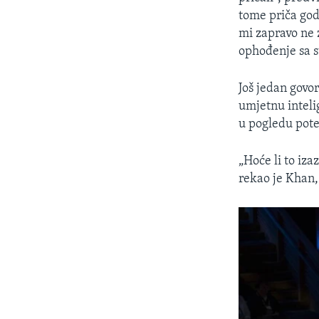
tome priča god
mi zapravo ne 
ophođenje sa s
Još jedan govo
umjetnu inteli
u pogledu pote
„Hoće li to iz
rekao je Khan, 