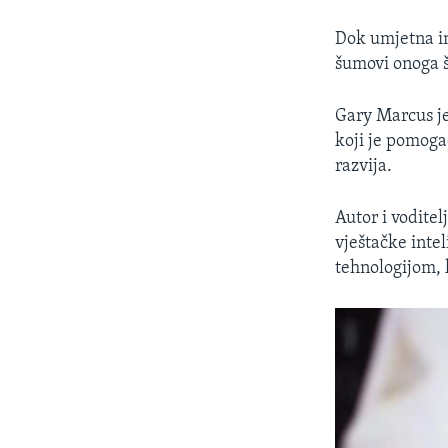
Dok umjetna in
šumovi onoga š
Gary Marcus je
koji je pomoga
razvija.
Autor i vodite
vještačke intel
tehnologijom, 