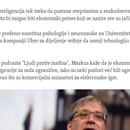
teligencija tek treba da postane sveprisutna u svakodnev
to bi mogao biti ekonomski potres koji se nazire sve su jači
 profesor emeritus psihologije i neuronauke na Univerzit
o kompaniji Uber za dijeljenje vožnje da usvoji tehnologiju
lj podcasta "Ljudi protiv mašina", Markus kaže da je ekonom
igencije za sada ograničen, iako su neki poslovi već bili ug
kao što su komercijalni animatori za elektronske igre.