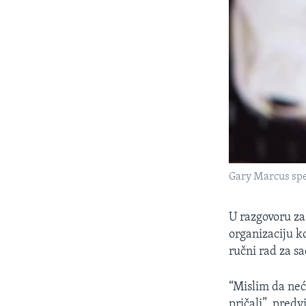
Gary Marcus spe
U razgovoru z
organizaciju ko
ručni rad za sa
“Mislim da neć
pričali”, pred