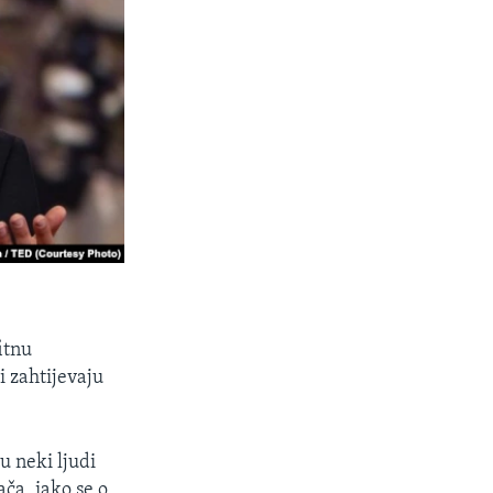
itnu
i zahtijevaju
u neki ljudi
ča, iako se o