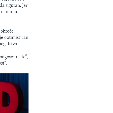
da siguran. Jer
 u pitanju
pokreće
je optimističan
bogatstva.
odgovor na to”,
st”.