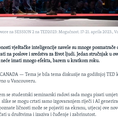
ore na SESSION 2 na TED2023: Mogućnost. 17-21. aprila 2023., V
nosti vještačke inteligencije navele su mnoge posmatrače d
ati na poslove i sredstva za život ljudi. Jedan stručnjak u ov
o neće imati mnogo efekta, barem u kratkom roku.
 CANADA —
Tema je bila tema diskusije na godišnjoj TED 
vno u Vancouveru.
jem se studentski seminarski radovi sada mogu pisati umje
 slike se mogu crtati samo izgovaranjem riječi i AI generir
poznate ličnosti može se pojaviti na ekranu, utjecaj ove nov
ćati u društvima i izaziva i čuđenje i zabrinutost.