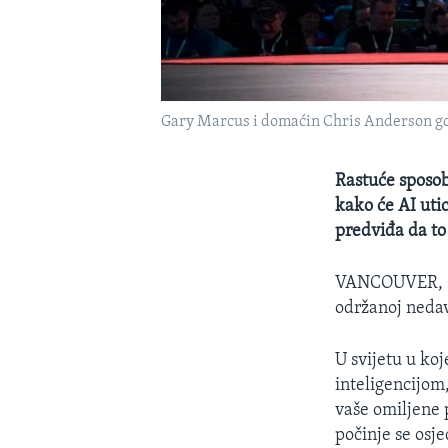
Gary Marcus i domaćin Chris Anderson gov
Rastuće sposob
kako će AI utic
predviđa da t
VANCOUVER,
održanoj neda
U svijetu u ko
inteligencijom,
vaše omiljene 
počinje se osje