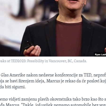
aks at TED2023: Possibility in Vancouver, BC, Canada.
a Glas Amerike nakon nedavne konferencije za TED, neprof
ja se bavi širenjem ideja, Marcus je rekao da će poslovi koj
da biti sigurni.
emo vidjeti zamjenu plavih okovratnika tako brzo kao što s
viđa Marcus. “Dakle, još uvijek nemamo automobile bez voza