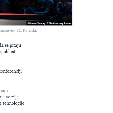
ancouver, BC, Kanada.
a se pitaju
oj oblasti
konferenciji
tnom
ana verzija
e tehnologije