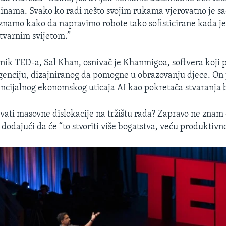
inama. Svako ko radi nešto svojim rukama vjerovatno je sa
znamo kako da napravimo robote tako sofisticirane kada je
tvarnim svijetom.”
rnik TED-a, Sal Khan, osnivač je Khanmigoa, softvera koji 
genciju, dizajniranog da pomogne u obrazovanju djece. On 
ncijalnog ekonomskog uticaja AI kao pokretača stvaranja 
azvati masovne dislokacije na tržištu rada? Zapravo ne znam 
dodajući da će “to stvoriti više bogatstva, veću produktivno