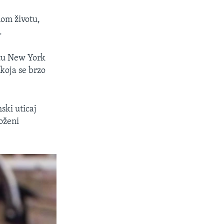
nom životu,
.
etu New York
 koja se brzo
ski uticaj
roženi