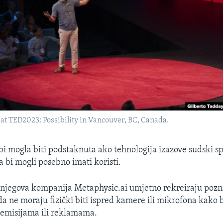
at TED2023: Possibility in Vancouver, BC, Canada.
bi mogla biti podstaknuta ako tehnologija izazove sudski s
a bi mogli posebno imati koristi.
njegova kompanija Metaphysic.ai umjetno rekreiraju pozn
da ne moraju fizički biti ispred kamere ili mikrofona kako bi
 emisijama ili reklamama.