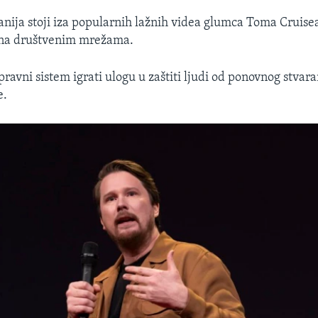
ija stoji iza popularnih lažnih videa glumca Toma Cruisea
i na društvenim mrežama.
ravni sistem igrati ulogu u zaštiti ljudi od ponovnog stvar
e.