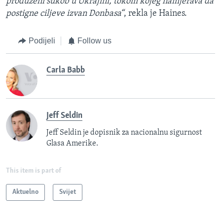
produženi sukob u Ukrajini, tokom kojeg namjerava da
postigne ciljeve izvan Donbasa“
, rekla je Haines.
Podijeli
Follow us
Carla Babb
Jeff Seldin
Jeff Seldin je dopisnik za nacionalnu sigurnost
Glasa Amerike.
This item is part of
Aktuelno
Svijet