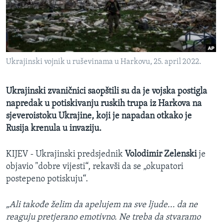
MAGAZIN
O GLASU AMERIKE
Learning English
Ukrajinski vojnik u ruševinama u Harkovu, 25. april 2022.
PRATITE NAS
Ukrajinski zvaničnici saopštili su da je vojska postigla
napredak u potiskivanju ruskih trupa iz Harkova na
sjeveroistoku Ukrajine, koji je napadan otkako je
Jezici
Rusija krenula u invaziju.
KIJEV - Ukrajinski predsjednik
Volodimir Zelenski
je
objavio "dobre vijesti“, rekavši da se „okupatori
postepeno potiskuju“.
„Ali takođe želim da apelujem na sve ljude... da ne
reaguju pretjerano emotivno. Ne treba da stvaramo