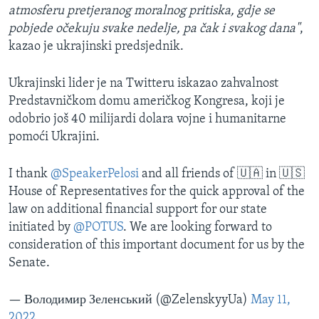
atmosferu pretjeranog moralnog pritiska, gdje se
pobjede očekuju svake nedelje, pa čak i svakog dana"
,
kazao je ukrajinski predsjednik.
Ukrajinski lider je na Twitteru iskazao zahvalnost
Predstavničkom domu američkog Kongresa, koji je
odobrio još 40 milijardi dolara vojne i humanitarne
pomoći Ukrajini.
I thank
@SpeakerPelosi
and all friends of 🇺🇦 in 🇺🇸
House of Representatives for the quick approval of the
law on additional financial support for our state
initiated by
@POTUS
. We are looking forward to
consideration of this important document for us by the
Senate.
— Володимир Зеленський (@ZelenskyyUa)
May 11,
2022