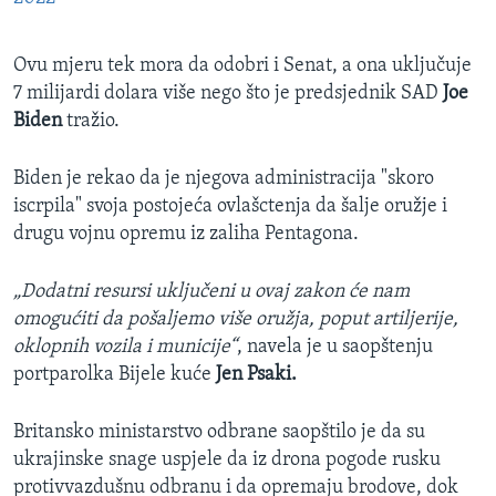
Ovu mjeru tek mora da odobri i Senat, a ona uključuje
7 milijardi dolara više nego što je predsjednik SAD
Joe
Biden
tražio.
Biden je rekao da je njegova administracija "skoro
iscrpila" svoja postojeća ovlašctenja da šalje oružje i
drugu vojnu opremu iz zaliha Pentagona.
„Dodatni resursi uključeni u ovaj zakon će nam
omogućiti da pošaljemo više oružja, poput artiljerije,
oklopnih vozila i municije“
, navela je u saopštenju
portparolka Bijele kuće
Jen Psaki.
Britansko ministarstvo odbrane saopštilo je da su
ukrajinske snage uspjele da iz drona pogode rusku
protivvazdušnu odbranu i da opremaju brodove, dok