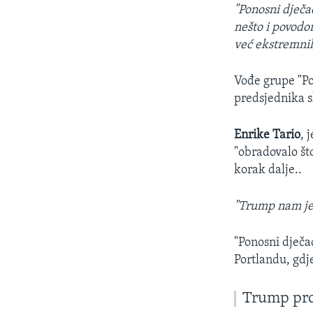
"Ponosni dječac
nešto i povodo
već ekstremnih
Vođe grupe "Po
predsjednika sh
Enrike Tario
, 
"obradovalo št
korak dalje..
"Trump nam je 
"Ponosni dječa
Portlandu, gdje
Trump pro