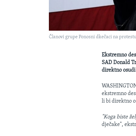
Članovi grupe Ponosni dkečaci na protestu
Ekstremno desn
SAD Donald Tr
direktno osudi 
WASHINGTO
ekstremno des
li bi direktno 
"Koga biste žel
dječake", eks