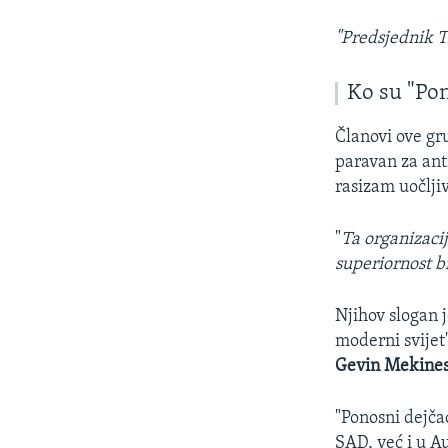
"Predsjednik T
Ko su "Pon
Članovi ove gru
paravan za ant
rasizam uočljiv
"
Ta organizacij
superiornost bi
Njihov slogan j
moderni svijet
Gevin Mekines
"Ponosni dejča
SAD, već i u Au