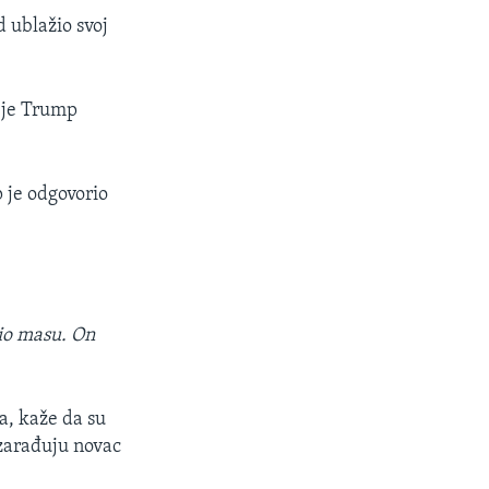
d ublažio svoj
o je Trump
p je odgovorio
jio masu. On
a, kaže da su
 zarađuju novac