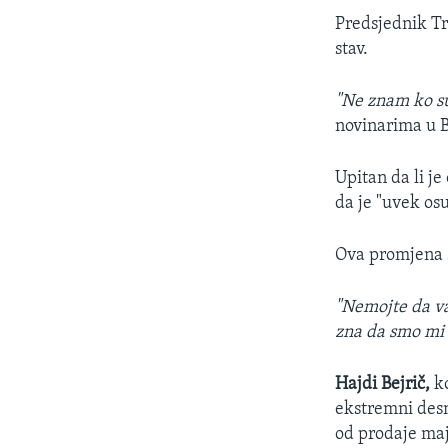
Predsjednik Tru
stav.
"Ne znam ko su
novinarima u Bi
Upitan da li je
da je "uvek osu
Ova promjena s
"Nemojte da va
zna da smo mi
Hajdi Bejrič,
ko
ekstremni desn
od prodaje ma