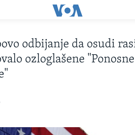
vo odbijanje da osudi ra
valo ozloglašene "Ponosne
e"
0