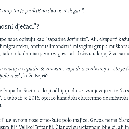
rump im je praktično dao novi slogan".
osni dječaci"?
pe sebe opisuju kao "zapadne šoviniste". Ali, eksperti kažu
iimigrantsku, antimuslimansku i mizoginu grupu muškaraca
, iako nikada nisu javno zagovarali državu u kojoj žive samo
a zastupa zapadni šovinizam, zapadnu civilizaciju - što je ši
jele rase
", kaže Bejrič.
e "zapadni šovinisti koji odbijaju da se izvinjavaju zato što 
", a tako ih je 2016. opisao kanadski ekstremno desničarski 
.
ci" uglavnom nose crno-žute polo majice. Grupa nema član
straliji i Velikoj Britaniji. Članovi su uglavnom bijelci, ali i