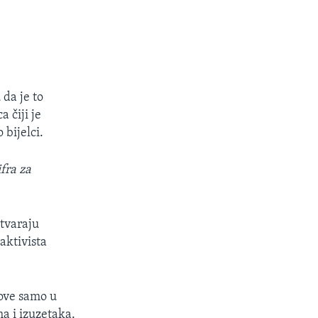
 da je to
 čiji je
 bijelci.
fra za
stvaraju
aktivista
ove samo u
ma i izuzetaka.