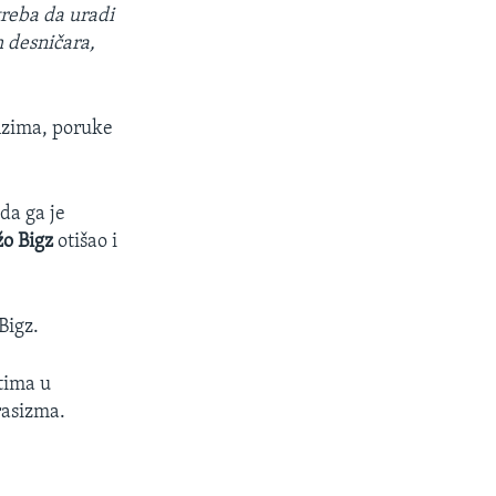
treba da uradi
h desničara,
inzima, poruke
da ga je
o Bigz
otišao i
 Bigz.
tima u
rasizma.