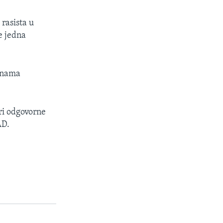
 rasista u
je jedna
dinama
eri odgovorne
AD.