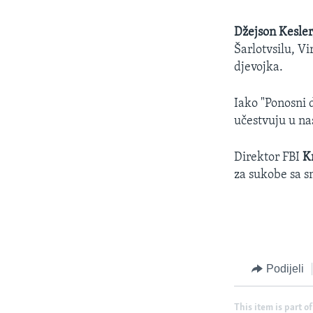
Džejson Kesle
Šarlotvsilu, Vi
djevojka.
Iako "Ponosni 
učestvuju u n
Direktor FBI
K
za sukobe sa s
Podijeli
This item is part of