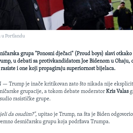
 u Portlandu
ičarska grupa "Ponosni dječaci" (Proud boys) slavi otkako
ump, u debati sa protivkandidatom Joe Bidenom u Ohaju, 
rasiste i one koji propagiraju superiornost bijelaca.
N —
Trump je inače kritikovan zato što nikada nije eksplici
ničarske grupacije, a tokom debate moderator
Kris Valas
g
osudio rasističke grupe.
jeli da osudim?"
, upitao je Trump, na šta je Biden odgovori
tremno desničarsku grupu koja podržava Trumpa.