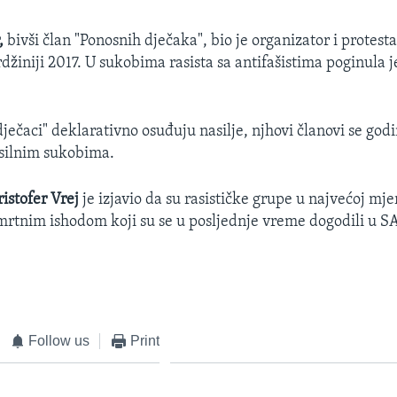
r,
bivši član "Ponosnih dječaka", bio je organizator i protesta
rdžiniji 2017. U sukobima rasista sa antifašistima poginula 
dječaci" deklarativno osuđuju nasilje, njhovi članovi se go
asilnim sukobima.
ristofer Vrej
je izjavio da su rasističke grupe u najvećoj mj
mrtnim ishodom koji su se u posljednje vreme dogodili u S
Follow us
Print