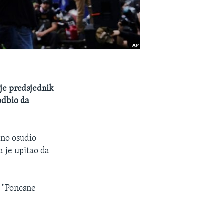
 je predsjednik
odbio da
tno osudio
a je upitao da
o "Ponosne