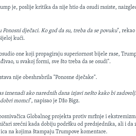
mp je, poslije kritika da nije htio da osudi rasiste, naizgle
 Ponosni dječaci. Ko god da su, treba da se povuku
", reka
jeloj kući.
 osudio one koji propagiraju superiornost bijele rase, Trum
đivao, u svakoj formi, sve što treba da se osudi".
tava nije obeshrabrila "Ponosne dječake".
s iznenadi ako narednih dana izjavi nešto kako bi zadovol
 dobri momci
", napisao je Džo Bigz.
osnivačica Globalnog projekta protiv mržnje i ekstremizm
ičari srećni kada dobiju podršku od predsjednika, ali i da
jica na kojima štampaju Trumpove komentare.