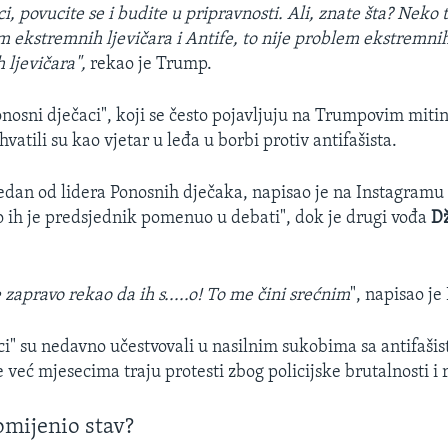
i, povucite se i budite u pripravnosti. Ali, znate šta? Neko 
m ekstremnih ljevičara i Antife, to nije problem ekstremni
 ljevičara",
rekao je Trump.
nosni dječaci", koji se često pojavljuju na Trumpovim mit
vatili su kao vjetar u leđa u borbi protiv antifašista.
jedan od lidera Ponosnih dječaka, napisao je na Instagramu 
o ih je predsjednik pomenuo u debati", dok je drugi vođa
Dž
zapravo rekao da ih s.....o! To me čini srećnim
", napisao je
ci" su nedavno učestvovali u nasilnim sukobima sa antifašis
 već mjesecima traju protesti zbog policijske brutalnosti i 
mijenio stav?