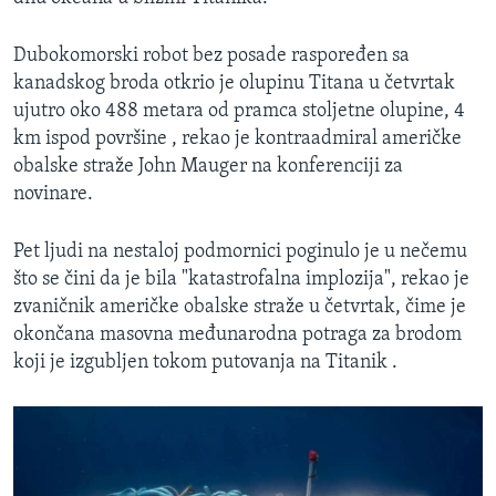
Dubokomorski robot bez posade raspoređen sa
kanadskog broda otkrio je olupinu Titana u četvrtak
ujutro oko 488 metara od pramca stoljetne olupine, 4
km ispod površine , rekao je kontraadmiral američke
obalske straže John Mauger na konferenciji za
novinare.
Pet ljudi na nestaloj podmornici poginulo je u nečemu
što se čini da je bila "katastrofalna implozija", rekao je
zvaničnik američke obalske straže u četvrtak, čime je
okončana masovna međunarodna potraga za brodom
koji je izgubljen tokom putovanja na Titanik .