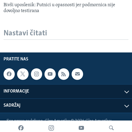
Bivši uposlenik: Putnici u opasnosti jer podmornica nije
dovoljno testirana
Nastavi čitati
PRATITE NAS
INFORMACIJE
SADRŽAJ
Sva prava zadržana. Glas Amerike © 2026 Glas Amerike:
bosnian-service@voanews.com