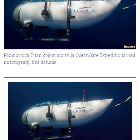
Podmornica Titan kojom upravlja OceanGate Expeditions roni
na fotografiji bez datuma