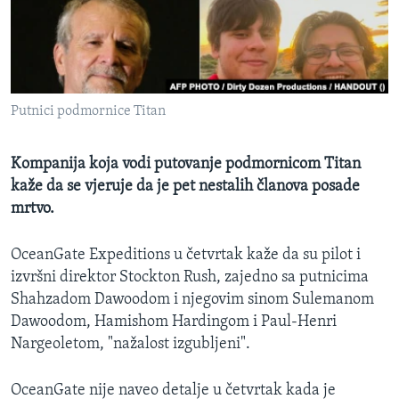
MAGAZIN
O GLASU AMERIKE
Learning English
Putnici podmornice Titan
PRATITE NAS
Kompanija koja vodi putovanje podmornicom Titan
kaže da se vjeruje da je pet nestalih članova posade
mrtvo.
Jezici
OceanGate Expeditions u četvrtak kaže da su pilot i
izvršni direktor Stockton Rush, zajedno sa putnicima
Shahzadom Dawoodom i njegovim sinom Sulemanom
Dawoodom, Hamishom Hardingom i Paul-Henri
Nargeoletom, "nažalost izgubljeni".
OceanGate nije naveo detalje u četvrtak kada je