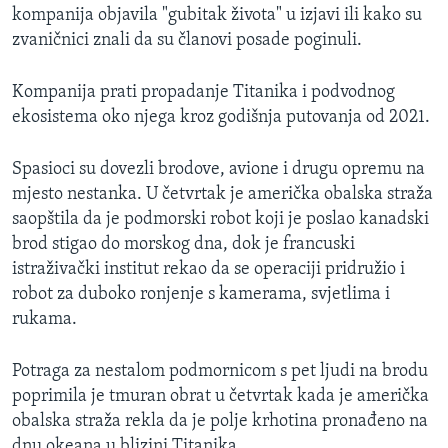
kompanija objavila "gubitak života" u izjavi ili kako su
zvaničnici znali da su članovi posade poginuli.
Kompanija prati propadanje Titanika i podvodnog
ekosistema oko njega kroz godišnja putovanja od 2021.
Spasioci su dovezli brodove, avione i drugu opremu na
mjesto nestanka. U četvrtak je američka obalska straža
saopštila da je podmorski robot koji je poslao kanadski
brod stigao do morskog dna, dok je francuski
istraživački institut rekao da se operaciji pridružio i
robot za duboko ronjenje s kamerama, svjetlima i
rukama.
Potraga za nestalom podmornicom s pet ljudi na brodu
poprimila je tmuran obrat u četvrtak kada je američka
obalska straža rekla da je polje krhotina pronađeno na
dnu okeana u blizini Titanika.