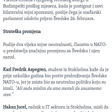
Viktora Orbana i njegovog švedskog kolege u
Budimpešti prošlog mjeseca, kada je postignut i novi
bilateralni vojni sporazum, poslije čega je mađarski
parlament odobrio prijem Švedske 26. februara.
Strateška promjena
Poslije dva vijeka vojne neutralnosti, članstvo u NATO-
u predstavlja značajnu promjenu za Švedsku i njen
narod.
Karl Fredrik Aspegren
, student iz Stokholma kaže da je
prije nekoliko godina bio protiv pridruživanja Švedske
NATO-u, jer je zaista bio za neutralnu politiku koju su
imali.
"Ali sada mislim da smo morali da zauzmemo
stav."
Hakan Jucel,
radnik u IT sektoru iz Stokholma, misli da