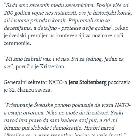
“
Sada smo saveznik među saveznicima. Poslije više od
200 godina vojne nesvrstanosti, ovo je historijski korak,
ali i veoma prirodan korak. Pripremali smo se
decenijama, a detaljno - protekle dvije godine
", rekao
je švedski premijer na konferenciji za novinare uoči
ceremonije.
"
Mi smo izabrali vas, i vi nas. Svi za jednog, jedan za
sve
", poručio je Kristeršon.
Generalni sekretar NATO-a
Jens Stoltenberg
pozdravio
je 32. članicu saveza.
“Pristupanje Švedske ponovo pokazuje da vrata NATO-
a ostaju otvorena. Niko ne može da ih zatvori. Svaki
narod ima pravo da sam izabere svoj put, a svi mi
biramo put slobode i demokratije. Hrabri narod
Ukrajine se, u ovom trenutku, bori za te vrijednosti.”