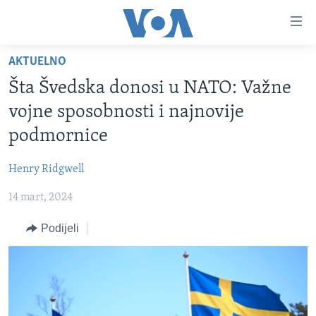
Linkovi
Pređi
na
AKTUELNO
glavni
TV PROGRAM
sadržaj
Šta Švedska donosi u NATO: Važne
VIDEO
Pređi
vojne sposobnosti i najnovije
na
FOTOGRAFIJE DANA
podmornice
glavnu
VIJESTI
navigaciju
Henry Ridgwell
Idi
NAUKA I TEHNOLOGIJA
SJEDINJENE AMERIČKE DRŽAVE
na
14 mart, 2024
SPECIJALNI PROJEKTI
BOSNA I HERCEGOVINA
pretragu
KORUPCIJA
Podijeli
SVIJET
SLOBODA MEDIJA
ŽENSKA STRANA
IZBJEGLIČKA STRANA