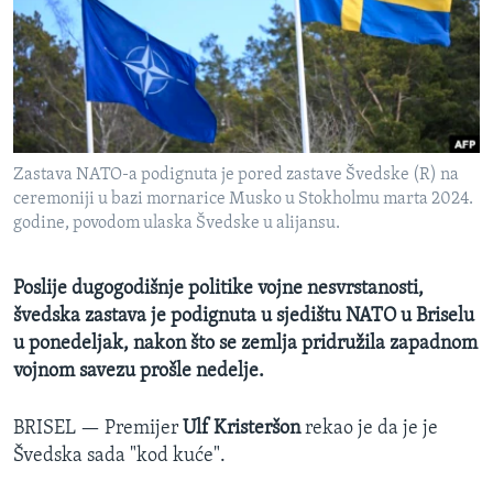
MAGAZIN
O GLASU AMERIKE
Learning English
Zastava NATO-a podignuta je pored zastave Švedske (R) na
PRATITE NAS
ceremoniji u bazi mornarice Musko u Stokholmu marta 2024.
godine, povodom ulaska Švedske u alijansu.
Jezici
Poslije dugogodišnje politike vojne nesvrstanosti,
švedska zastava je podignuta u sjedištu NATO u Briselu
u ponedeljak, nakon što se zemlja pridružila zapadnom
vojnom savezu prošle nedelje.
BRISEL —
Premijer
Ulf Kristeršon
rekao je da je je
Švedska sada "kod kuće".