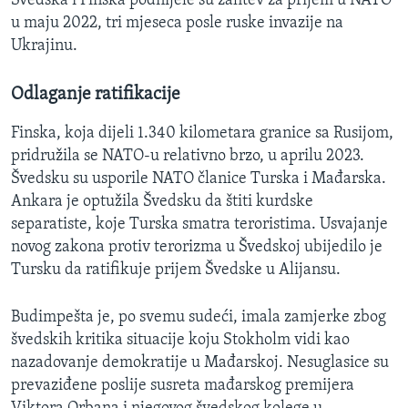
Švedska i Finska podnijele su zahtev za prijem u NATO
u maju 2022, tri mjeseca posle ruske invazije na
Ukrajinu.
Odlaganje ratifikacije
Finska, koja dijeli 1.340 kilometara granice sa Rusijom,
pridružila se NATO-u relativno brzo, u aprilu 2023.
Švedsku su usporile NATO članice Turska i Mađarska.
Ankara je optužila Švedsku da štiti kurdske
separatiste, koje Turska smatra teroristima. Usvajanje
novog zakona protiv terorizma u Švedskoj ubijedilo je
Tursku da ratifikuje prijem Švedske u Alijansu.
Budimpešta je, po svemu sudeći, imala zamjerke zbog
švedskih kritika situacije koju Stokholm vidi kao
nazadovanje demokratije u Mađarskoj. Nesuglasice su
prevaziđene poslije susreta mađarskog premijera