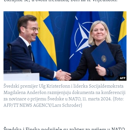
Švedski premijer Ulg Kristeršonn i liderka Socijaldemokrata
Magdalena Anderšon razmjenjuju dokumenta na konferenciji
za novinare o prijemu Švedske u NATO, 11. marta 2024. (Foto:
AFP/TT NEWS AGENCY/Lars Schroder)