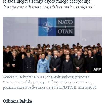
se sada njegova zemlja osjeća mnogo bezbjednije.
"Ranije smo bili izvan i osjećali se malo usamljeno."
Generalni sekretar NATO, Jens Stoltennberg, princeza
Viktorija i švedski premijer Ulf Kirsteršon na ceremoniji
podizanja zastave Švedske u sjedištu NATO, 11. marta 2024.
Odbrana Baltika