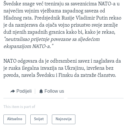
Švedske snage već treniraju sa saveznicima NATO-a u
najvećim vojnim vježbama zapadnog saveza od
Hladnog rata. Predsjednik Rusije Vladimir Putin rekao
je da namjerava da ojača vojno prisustvo svoje zemlje
duž njenih zapadnih granica kako bi, kako je rekao,
"neutralisao prijetnje povezane sa sljedećom
ekspanzijom NATO-a."
NATO odgovara da je odbrambeni savez i naglašava da
je ruska ilegalna invazija na Ukrajinu, izvršena bez
povoda, navela Švedsku i Finsku da zatraže članstvo.
Podijeli
Follow us
This item is part of
Aktuelno
Svijet
Najnovije