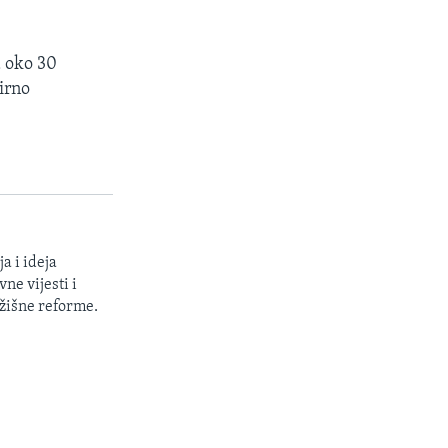
d oko 30
irno
a i ideja
ne vijesti i
žišne reforme.