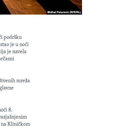
ći podršku
stao je u noći
ija je navela
nečasni
uštvenih mreža
 glavne
oći 8.
erazjašnjenim
a na Kliničkom