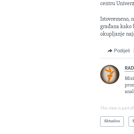
centru Univerz
Istovremeno, n
građana kako b
okupljanje naja
Podijeli
RAD
Misi
prom
anal
This item is part of
Aktuelno