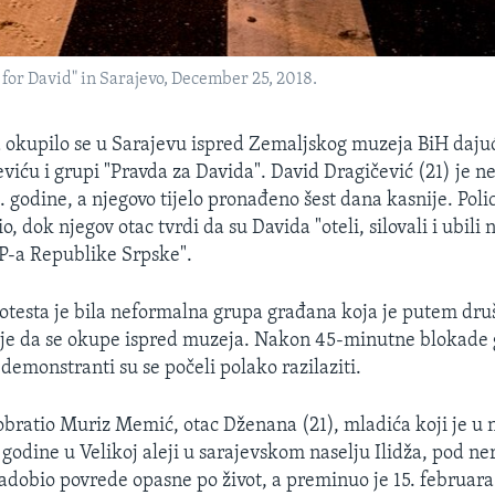
 for David" in Sarajevo, December 25, 2018.
okupilo se u Sarajevu ispred Zemaljskog muzeja BiH daju
iću i grupi "Pravda za Davida". David Dragičević (21) je ne
 godine, a njegovo tijelo pronađeno šest dana kasnije. Polic
o, dok njegov otac tvrdi da su Davida "oteli, silovali i ubili 
-a Republike Srpske".​
otesta je bila neformalna grupa građana koja je putem dr
ije da se okupe ispred muzeja. Nakon 45-minutne blokade
demonstranti su se počeli polako razilaziti.
obratio Muriz Memić, otac Dženana (21), mladića koji je u n
 godine u Velikoj aleji u sarajevskom naselju Ilidža, pod n
adobio povrede opasne po život, a preminuo je 15. februar