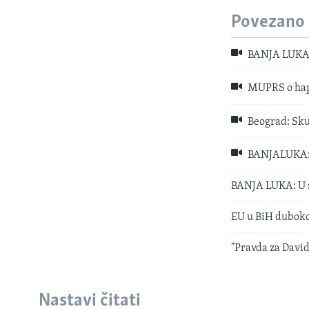
Povezano
BANJA LUKA: 
MUPRS o hapš
Beograd: Sku
BANJALUKA: Po
BANJA LUKA: U sr
EU u BiH duboko 
"Pravda za David
Nastavi čitati