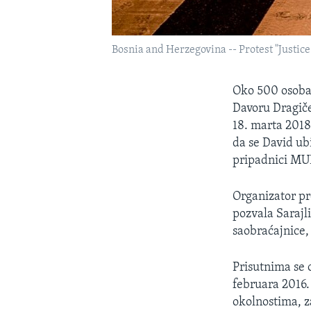
Bosnia and Herzegovina -- Protest "Justice
Oko 500 osoba 
Davoru Dragičev
18. marta 2018.
da se David ubi
pripadnici MUP
Organizator pr
pozvala Sarajl
saobraćajnice, 
Prisutnima se 
februara 2016.
okolnostima, z