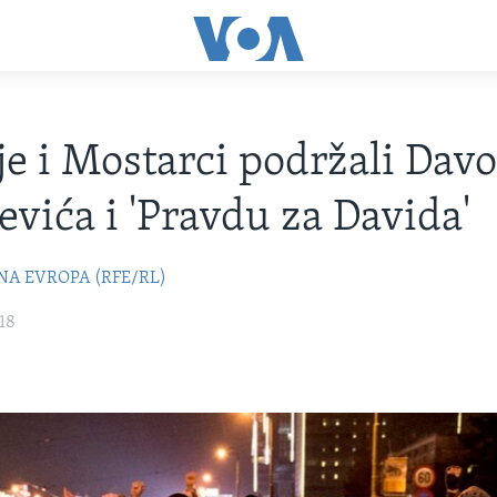
ije i Mostarci podržali Dav
evića i 'Pravdu za Davida'
NA EVROPA (RFE/RL)
18