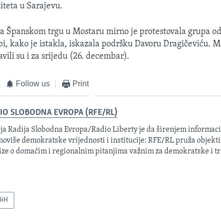
iteta u Sarajevu.
a Španskom trgu u Mostaru mirno je protestovala grupa o
i, kako je istakla, iskazala podršku Davoru Dragičeviću. M
vili su i za srijedu (26. decembar).
Follow us
Print
IO SLOBODNA EVROPA (RFE/RL)
ja Radija Slobodna Evropa/Radio Liberty je da širenjem informacij
oviše demokratske vrijednosti i institucije: RFE/RL pruža objektiv
ize o domaćim i regionalnim pitanjima važnim za demokratske i tr
BiH