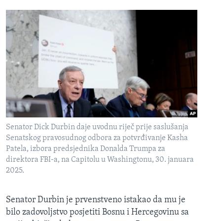
Senator Dick Durbin daje uvodnu riječ prije saslušanja
Senatskog pravosudnog odbora za potvrđivanje Kasha
Patela, izbora predsjednika Donalda Trumpa za
direktora FBI-a, na Capitolu u Washingtonu, 30. januara
2025.
Senator Durbin je prvenstveno istakao da mu je
bilo zadovoljstvo posjetiti Bosnu i Hercegovinu sa