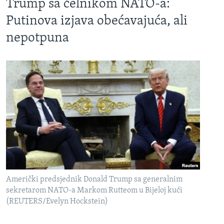
Trump sa čelnikom NATO-a:
Putinova izjava obećavajuća, ali
nepotpuna
Američki predsjednik Donald Trump sa generalnim
sekretarom NATO-a Markom Rutteom u Bijeloj kući
(REUTERS/Evelyn Hockstein)