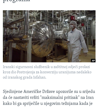
Iranski sigurnosni službenik u zaštitnoj odjeći prolazi
kroz dio Postrojenja za konverziju uranijuma nedaleko
od iranskog grada Isfahan.
Sjedinjene Američke Države upozorile su u srijedu
da će nastaviti vršiti "maksimalni pritisak" na Iran
kako bi ga spriječile u njegovim težnjama kada je