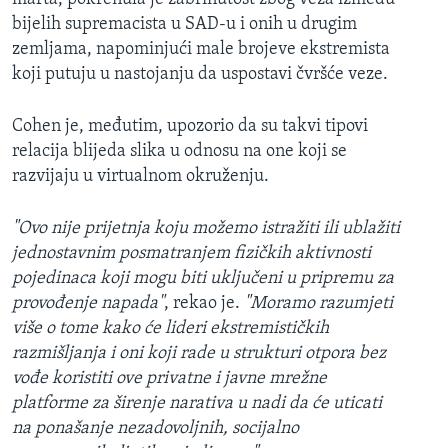
bijelih supremacista u SAD-u i onih u drugim
zemljama, napominjući male brojeve ekstremista
koji putuju u nastojanju da uspostavi čvršće veze.
Cohen je, međutim, upozorio da su takvi tipovi
relacija blijeda slika u odnosu na one koji se
razvijaju u virtualnom okruženju.
"Ovo nije prijetnja koju možemo istražiti ili ublažiti
jednostavnim posmatranjem fizičkih aktivnosti
pojedinaca koji mogu biti uključeni u pripremu za
provođenje napada"
, rekao je.
"Moramo razumjeti
više o tome kako će lideri ekstremističkih
razmišljanja i oni koji rade u strukturi otpora bez
vođe koristiti ove privatne i javne mrežne
platforme za širenje narativa u nadi da će uticati
na ponašanje nezadovoljnih, socijalno