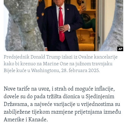
Predsjednik Donald Trump izlazi iz Ovalne kancelarije
kako bi krenuo na Marine One na južnom travnjaku
Bijele kuće u Washingtonu, 28. februara 2025.
Nove tarife na uvoz, i strah od moguće inflacije,
dovele su do pada tržišta dionica u Sjedinjenim
Državama, a najveće varijacije u vrijednostima su
zabilježene tijekom razmjene prijetnjama između
Amerike i Kanade.