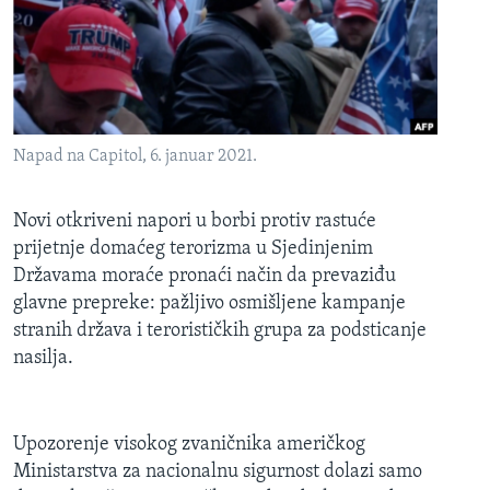
MAGAZIN
O GLASU AMERIKE
Learning English
Napad na Capitol, 6. januar 2021.
PRATITE NAS
Novi otkriveni napori u borbi protiv rastuće
prijetnje domaćeg terorizma u Sjedinjenim
Državama moraće pronaći način da prevaziđu
Jezici
glavne prepreke: pažljivo osmišljene kampanje
stranih država i terorističkih grupa za podsticanje
nasilja.
Upozorenje visokog zvaničnika američkog
Ministarstva za nacionalnu sigurnost dolazi samo