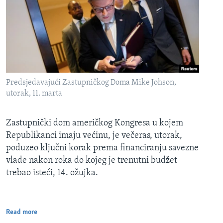
Predsjedavajući Zastupničkog Doma Mike Johson,
utorak, 11. marta
Zastupnički dom američkog Kongresa u kojem
Republikanci imaju većinu, je večeras, utorak,
poduzeo ključni korak prema financiranju savezne
vlade nakon roka do kojeg je trenutni budžet
trebao isteći, 14. ožujka.
Read more