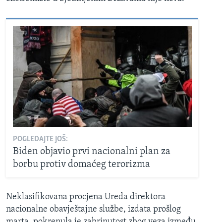
POGLEDAJTE JOŠ:
Biden objavio prvi nacionalni plan za
borbu protiv domaćeg terorizma
Neklasifikovana procjena Ureda direktora
nacionalne obavještajne službe, izdata prošlog
marta, pokrenula je zabrinutost zbog veza između