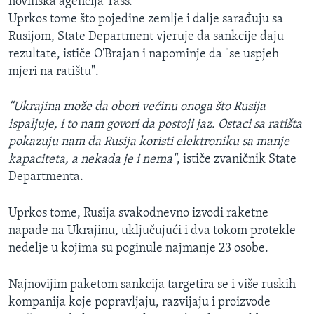
novinska agencija Tass.
Uprkos tome što pojedine zemlje i dalje sarađuju sa
Rusijom, State Department vjeruje da sankcije daju
rezultate, ističe O'Brajan i napominje da "se uspjeh
mjeri na ratištu".
“Ukrajina može da obori većinu onoga što Rusija
ispaljuje, i to nam govori da postoji jaz. Ostaci sa ratišta
pokazuju nam da Rusija koristi elektroniku sa manje
kapaciteta, a nekada je i nema"
, ističe zvaničnik State
Departmenta.
Uprkos tome, Rusija svakodnevno izvodi raketne
napade na Ukrajinu, uključujući i dva tokom protekle
nedelje u kojima su poginule najmanje 23 osobe.
Najnovijim paketom sankcija targetira se i više ruskih
kompanija koje popravljaju, razvijaju i proizvode