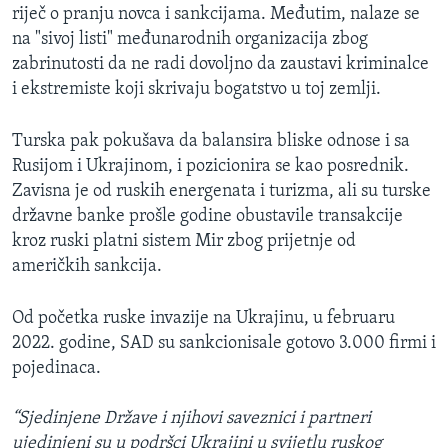
riječ o pranju novca i sankcijama. Međutim, nalaze se
na "sivoj listi" međunarodnih organizacija zbog
zabrinutosti da ne radi dovoljno da zaustavi kriminalce
i ekstremiste koji skrivaju bogatstvo u toj zemlji.
Turska pak pokušava da balansira bliske odnose i sa
Rusijom i Ukrajinom, i pozicionira se kao posrednik.
Zavisna je od ruskih energenata i turizma, ali su turske
državne banke prošle godine obustavile transakcije
kroz ruski platni sistem Mir zbog prijetnje od
američkih sankcija.
Od početka ruske invazije na Ukrajinu, u februaru
2022. godine, SAD su sankcionisale gotovo 3.000 firmi i
pojedinaca.
“Sjedinjene Države i njihovi saveznici i partneri
ujedinjeni su u podršci Ukrajini u svijetlu ruskog