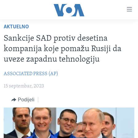
Linkovi
Pređi
na
AKTUELNO
glavni
TV PROGRAM
sadržaj
Sankcije SAD protiv desetina
VIDEO
Pređi
kompanija koje pomažu Rusiji da
na
FOTOGRAFIJE DANA
uveze zapadnu tehnologiju
glavnu
VIJESTI
navigaciju
ASSOCIATED PRESS (AP)
Idi
NAUKA I TEHNOLOGIJA
SJEDINJENE AMERIČKE DRŽAVE
na
15 septembar, 2023
SPECIJALNI PROJEKTI
BOSNA I HERCEGOVINA
pretragu
KORUPCIJA
Podijeli
SVIJET
SLOBODA MEDIJA
ŽENSKA STRANA
IZBJEGLIČKA STRANA