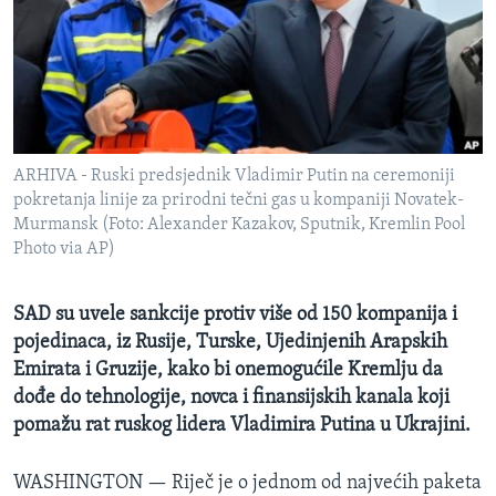
MAGAZIN
O GLASU AMERIKE
Learning English
ARHIVA - Ruski predsjednik Vladimir Putin na ceremoniji
PRATITE NAS
pokretanja linije za prirodni tečni gas u kompaniji Novatek-
Murmansk (Foto: Alexander Kazakov, Sputnik, Kremlin Pool
Photo via AP)
Jezici
SAD su uvele sankcije protiv više od 150 kompanija i
pojedinaca, iz Rusije, Turske, Ujedinjenih Arapskih
Emirata i Gruzije, kako bi onemogućile Kremlju da
dođe do tehnologije, novca i finansijskih kanala koji
pomažu rat ruskog lidera Vladimira Putina u Ukrajini.
WASHINGTON —
Riječ je o jednom od najvećih paketa