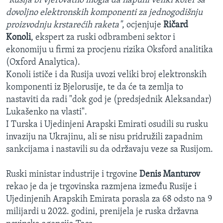
"Rusija bi vjerovatno mogla da napuni veliki kofer sa
dovoljno elektronskih komponenti za jednogodišnju
proizvodnju krstarećih raketa"
, ocjenjuje
Ričard
Konoli
, ekspert za ruski odbrambeni sektor i
ekonomiju u firmi za procjenu rizika Oksford analitika
(Oxford Analytica).
Konoli ističe i da Rusija uvozi veliki broj elektronskih
komponenti iz Bjelorusije, te da će ta zemlja to
nastaviti da radi "dok god je (predsjednik Aleksandar)
Lukašenko na vlasti".
I Turska i Ujedinjeni Arapski Emirati osudili su rusku
invaziju na Ukrajinu, ali se nisu pridružili zapadnim
sankcijama i nastavili su da održavaju veze sa Rusijom.
Ruski ministar industrije i trgovine
Denis Manturov
rekao je da je trgovinska razmjena između Rusije i
Ujedinjenih Arapskih Emirata porasla za 68 odsto na 9
milijardi u 2022. godini, prenijela je ruska državna