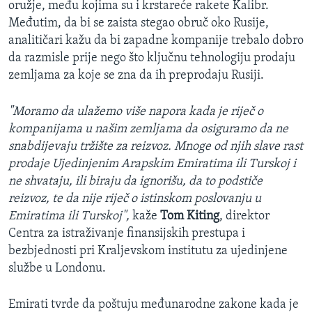
oružje, među kojima su i krstareće rakete Kalibr.
Međutim, da bi se zaista stegao obruč oko Rusije,
analitičari kažu da bi zapadne kompanije trebalo dobro
da razmisle prije nego što ključnu tehnologiju prodaju
zemljama za koje se zna da ih preprodaju Rusiji.
"Moramo da ulažemo više napora kada je riječ o
kompanijama u našim zemljama da osiguramo da ne
snabdijevaju tržište za reizvoz. Mnoge od njih slave rast
prodaje Ujedinjenim Arapskim Emiratima ili Turskoj i
ne shvataju, ili biraju da ignorišu, da to podstiče
reizvoz, te da nije riječ o istinskom poslovanju u
Emiratima ili Turskoj",
kaže
Tom Kiting
, direktor
Centra za istraživanje finansijskih prestupa i
bezbjednosti pri Kraljevskom institutu za ujedinjene
službe u Londonu.
Emirati tvrde da poštuju međunarodne zakone kada je