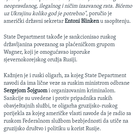
neopravdanog, ilegalnog i ničim izazvanog rata. Bićemo
uz Ukrajinu koliko god je potrebno"
, poručio je
američki državni sekretar
Entoni Blinken
u saopštenju.
State Department takođe je sankcionisao ruskog
državljanina povezanog sa plaćeničkom grupom
Wagner, koji je omogućavao isporuke
sjevernokorejskog oružja Rusiji.
Kažnjen je i ruski oligarh, za kojeg State Department
navodi da ima lične veze sa ruskim ministrom odbrane
Sergejom Šojguom
i organizovanim kriminalom.
Sankcije su uvedene i protiv pripadnika ruskih
obavještajnih službi, te oligarha gruzijsko-ruskog
porijekla za kojeg američke vlasti navode da je radio sa
ruskom Federalnom službom bezbjednosti da utiče na
gruzijsko društvo i politiku u korist Rusije.