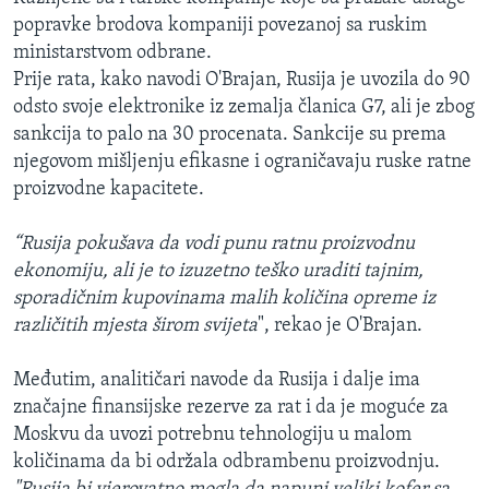
popravke brodova kompaniji povezanoj sa ruskim
ministarstvom odbrane.
Prije rata, kako navodi O'Brajan, Rusija je uvozila do 90
odsto svoje elektronike iz zemalja članica G7, ali je zbog
sankcija to palo na 30 procenata. Sankcije su prema
njegovom mišljenju efikasne i ograničavaju ruske ratne
proizvodne kapacitete.
“Rusija pokušava da vodi punu ratnu proizvodnu
ekonomiju, ali je to izuzetno teško uraditi tajnim,
sporadičnim kupovinama malih količina opreme iz
različitih mjesta širom svijeta
", rekao je O'Brajan.
Međutim, analitičari navode da Rusija i dalje ima
značajne finansijske rezerve za rat i da je moguće za
Moskvu da uvozi potrebnu tehnologiju u malom
količinama da bi održala odbrambenu proizvodnju.