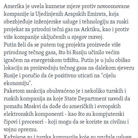
Amerika je uvela kaznene mjere protiv novoosnovane
kompanije iz Ujedinjenih Arapskih Emirata, koja
obezbjeđuje inženjerske usluge i tehnologiju za ruski
projekat za prirodni tečni gas na Arktiku, kao i protiv
više kompanije uključenih u njegov razvoj.
Putin želi da se putem tog projekta proizvede više
prirodnog tečnog gasa, što bi Rusiju učinilo većim
igračem na energetskom tržištu. Putin je u julu obišao
lokaciju za proizvodnju tečnog gasa na dalekom sjeveru
Rusije i poručio da će pozitivno uticati na "cijelu
ekonomiju".
Paketom sankcija obuhvaćeno je i nekoliko turskih i
ruskih kompanija za koje State Department navodi da
pomažu Moskvi da dođe do američkih i evropskih
elektronskih komponenti - kao što su kompjuterski
čipovi i procesori - koji mogu da se koriste za civilnu i
vojnu opremu.
Kažnjene su i turske kompanije koje su pružale usluge