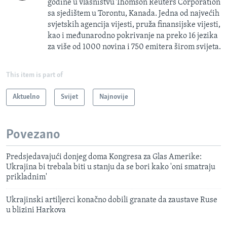
godine u vlasništvu Thomson Reuters Corporation
sa sjedištem u Torontu, Kanada. Jedna od najvećih
svjetskih agencija vijesti, pruža finansijske vijesti,
kao i međunarodno pokrivanje na preko 16 jezika
za više od 1000 novina i 750 emitera širom svijeta.
This item is part of
Aktuelno
Svijet
Najnovije
Povezano
Predsjedavajući donjeg doma Kongresa za Glas Amerike:
Ukrajina bi trebala biti u stanju da se bori kako 'oni smatraju
prikladnim'
Ukrajinski artiljerci konačno dobili granate da zaustave Ruse
u blizini Harkova