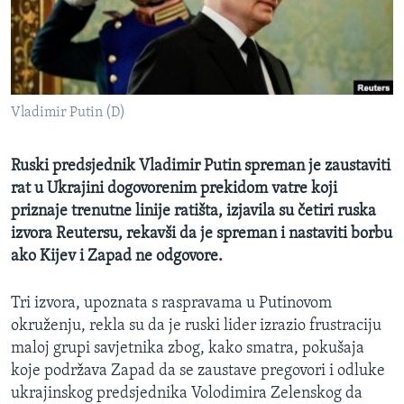
MAGAZIN
O GLASU AMERIKE
Learning English
Vladimir Putin (D)
PRATITE NAS
Ruski predsjednik Vladimir Putin spreman je zaustaviti
rat u Ukrajini dogovorenim prekidom vatre koji
priznaje trenutne linije ratišta, izjavila su četiri ruska
Jezici
izvora Reutersu, rekavši da je spreman i nastaviti borbu
ako Kijev i Zapad ne odgovore.
Tri izvora, upoznata s raspravama u Putinovom
okruženju, rekla su da je ruski lider izrazio frustraciju
maloj grupi savjetnika zbog, kako smatra, pokušaja
koje podržava Zapad da se zaustave pregovori i odluke
ukrajinskog predsjednika Volodimira Zelenskog da