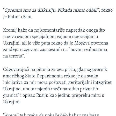
"
Spremni smo za diskusiju. Nikada nismo odbili"
, rekao
je Putin u Kini.
Kremlj kaže da ne komentariše napredak onoga što
naziva svojom specijalnom vojnom operacijom u
Ukrajini, ali je više puta rekao da je Moskva otvorena
za ideju razgovora zasnovanih na "novim realnostima
na terenu".
Odgovarajući na pitanja za ovu priču, glasnogovornik
američkog State Departmenta rekao je da svaka
inicijativa za mir mora poštovati „teritorijalni integritet
Ukrajine, unutar njenih međunarodno priznatih
granica“ i opisao Rusiju kao jedinu prepreku miru u
Ukrajini.
"
Kremlj tek treba da pokaže bilo kakav značajan