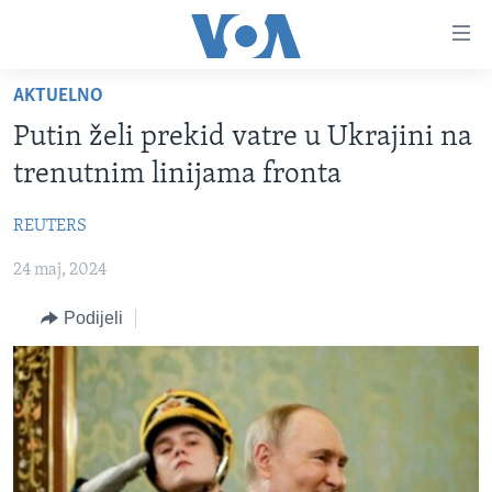
Linkovi
Pređi
na
AKTUELNO
glavni
TV PROGRAM
sadržaj
Putin želi prekid vatre u Ukrajini na
VIDEO
Pređi
trenutnim linijama fronta
na
FOTOGRAFIJE DANA
glavnu
REUTERS
VIJESTI
navigaciju
Idi
24 maj, 2024
NAUKA I TEHNOLOGIJA
SJEDINJENE AMERIČKE DRŽAVE
na
SPECIJALNI PROJEKTI
BOSNA I HERCEGOVINA
Podijeli
pretragu
KORUPCIJA
SVIJET
SLOBODA MEDIJA
ŽENSKA STRANA
IZBJEGLIČKA STRANA