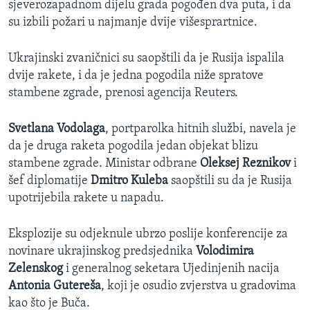
sjeverozapadnom dijelu grada pogođen dva puta, i da
su izbili požari u najmanje dvije višesprartnice.
Ukrajinski zvaničnici su saopštili da je Rusija ispalila
dvije rakete, i da je jedna pogodila niže spratove
stambene zgrade, prenosi agencija Reuters.
Svetlana Vodolaga
, portparolka hitnih službi, navela je
da je druga raketa pogodila jedan objekat blizu
stambene zgrade. Ministar odbrane
Oleksej Reznikov
i
šef diplomatije
Dmitro Kuleba
saopštili su da je Rusija
upotrijebila rakete u napadu.
Eksplozije su odjeknule ubrzo poslije konferencije za
novinare ukrajinskog predsjednika
Volodimira
Zelenskog
i generalnog seketara Ujedinjenih nacija
Antonia Gutereša
, koji je osudio zvjerstva u gradovima
kao što je Buča.