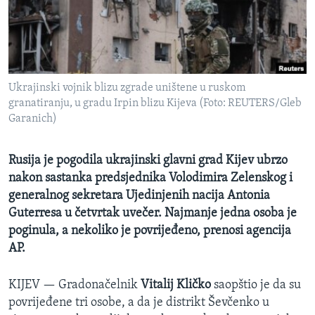
MAGAZIN
O GLASU AMERIKE
Learning English
Ukrajinski vojnik blizu zgrade uništene u ruskom
granatiranju, u gradu Irpin blizu Kijeva (Foto: REUTERS/Gleb
PRATITE NAS
Garanich)
Rusija je pogodila ukrajinski glavni grad Kijev ubrzo
nakon sastanka predsjednika Volodimira Zelenskog i
Jezici
generalnog sekretara Ujedinjenih nacija Antonia
Guterresa u četvrtak uvečer. Najmanje jedna osoba je
poginula, a nekoliko je povrijeđeno, prenosi agencija
AP.
KIJEV —
Gradonačelnik
Vitalij Kličko
saopštio je da su
povrijeđene tri osobe, a da je distrikt Ševčenko u