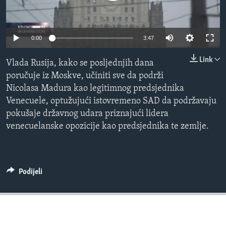
MAGAZIN
O GLASU AMERIKE
0:00
3:47
Learning English
Link
Vlada Rusija, kako se posljednjih dana
poručuje iz Moskve, učiniti sve da podrži
PRATITE NAS
Nicolasa Madura kao legitimnog predsjednika
Venecuele, optužujući istovremeno SAD da podržavaju
pokušaje državnog udara priznajući lidera
venecuelanske opozicije kao predsjednika te zemlje.
Jezici
Podijeli