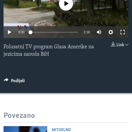
No media source currently available
MAGAZIN
O GLASU AMERIKE
Learning English
0:00
2:18
Link
Polusatni TV program Glasa Amerike na
PRATITE NAS
jezicima naroda BiH
Jezici
Podijeli
Povezano
AKTUELNO