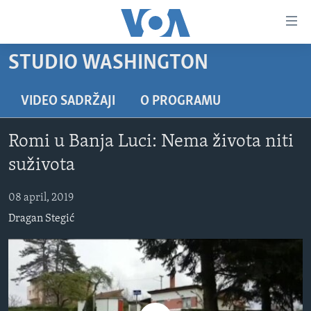
Linkovi
Pređi
na
STUDIO WASHINGTON
glavni
TV PROGRAM
sadržaj
VIDEO
Pređi
VIDEO SADRŽAJI
O PROGRAMU
na
FOTOGRAFIJE DANA
glavnu
Romi u Banja Luci: Nema života niti
VIJESTI
navigaciju
suživota
Idi
NAUKA I TEHNOLOGIJA
SJEDINJENE AMERIČKE DRŽAVE
na
08 april, 2019
SPECIJALNI PROJEKTI
BOSNA I HERCEGOVINA
pretragu
Dragan Stegić
KORUPCIJA
SVIJET
SLOBODA MEDIJA
ŽENSKA STRANA
IZBJEGLIČKA STRANA