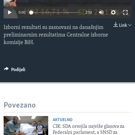
MAGAZIN
0:00
2:53
O GLASU AMERIKE
Link
Izborni rezultati su zasnovani na današnjim
Learning English
preliminarnim rezultatima Centralne izborne
komisije BiH.
PRATITE NAS
Podijeli
Jezici
Povezano
AKTUELNO
CIK: SDA osvojila najviše glasova za
Federalni parlament, a SNSD za