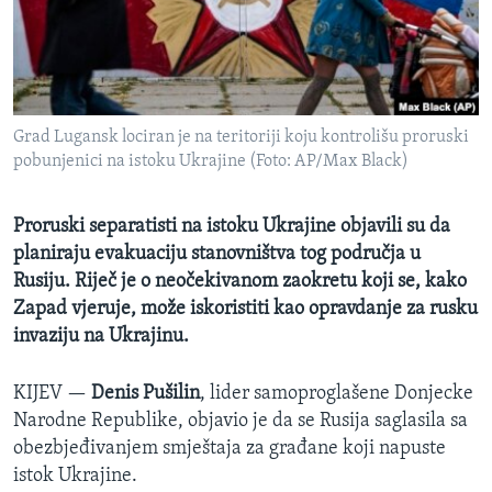
MAGAZIN
O GLASU AMERIKE
Learning English
Grad Lugansk lociran je na teritoriji koju kontrolišu proruski
pobunjenici na istoku Ukrajine (Foto: AP/Max Black)
PRATITE NAS
Proruski separatisti na istoku Ukrajine objavili su da
planiraju evakuaciju stanovništva tog područja u
Jezici
Rusiju. Riječ je o neočekivanom zaokretu koji se, kako
Zapad vjeruje, može iskoristiti kao opravdanje za rusku
invaziju na Ukrajinu.
KIJEV —
Denis Pušilin
, lider samoproglašene Donjecke
Narodne Republike, objavio je da se Rusija saglasila sa
obezbjeđivanjem smještaja za građane koji napuste
istok Ukrajine.