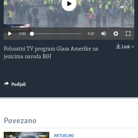
No media source currently available
MAGAZIN
O GLASU AMERIKE
Learning English
0:00
3:10
Link
Polusatni TV program Glasa Amerike na
PRATITE NAS
jezicima naroda BiH
Jezici
Podijeli
Povezano
AKTUELNO