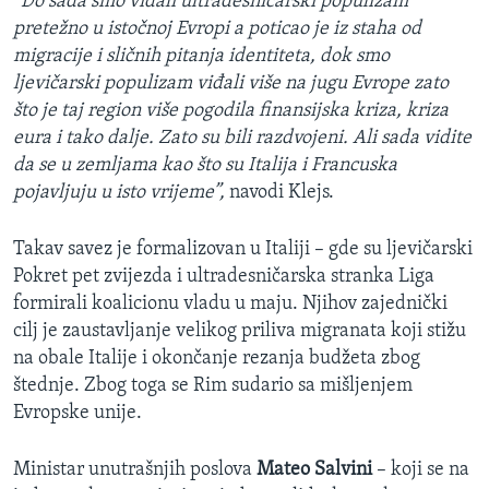
“Do sada smo viđali ultradesničarski populizam
pretežno u istočnoj Evropi a poticao je iz staha od
migracije i sličnih pitanja identiteta, dok smo
ljevičarski populizam viđali više na jugu Evrope zato
što je taj region više pogodila finansijska kriza, kriza
eura i tako dalje. Zato su bili razdvojeni. Ali sada vidite
da se u zemljama kao što su Italija i Francuska
pojavljuju u isto vrijeme”,
navodi Klejs.
Takav savez je formalizovan u Italiji – gde su ljevičarski
Pokret pet zvijezda i ultradesničarska stranka Liga
formirali koalicionu vladu u maju. Njihov zajednički
cilj je zaustavljanje velikog priliva migranata koji stižu
na obale Italije i okončanje rezanja budžeta zbog
štednje. Zbog toga se Rim sudario sa mišljenjem
Evropske unije.
Ministar unutrašnjih poslova
Mateo Salvini
– koji se na