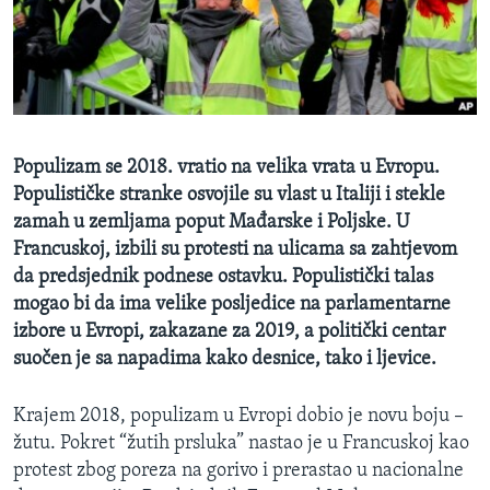
MAGAZIN
O GLASU AMERIKE
Learning English
Populizam se 2018. vratio na velika vrata u Evropu.
PRATITE NAS
Populističke stranke osvojile su vlast u Italiji i stekle
zamah u zemljama poput Mađarske i Poljske. U
Francuskoj, izbili su protesti na ulicama sa zahtjevom
da predsjednik podnese ostavku. Populistički talas
Jezici
mogao bi da ima velike posljedice na parlamentarne
izbore u Evropi, zakazane za 2019, a politički centar
suočen je sa napadima kako desnice, tako i ljevice.
Krajem 2018, populizam u Evropi dobio je novu boju –
žutu. Pokret “žutih prsluka” nastao je u Francuskoj kao
protest zbog poreza na gorivo i prerastao u nacionalne