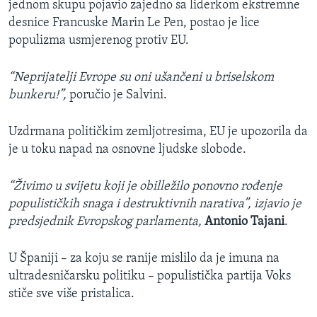
jednom skupu pojavio zajedno sa liderkom ekstremne
desnice Francuske Marin Le Pen, postao je lice
populizma usmjerenog protiv EU.
“Neprijatelji Evrope su oni ušančeni u briselskom
bunkeru!”,
poručio je Salvini.
Uzdrmana političkim zemljotresima, EU je upozorila da
je u toku napad na osnovne ljudske slobode.
“Živimo u svijetu koji je obilležilo ponovno rođenje
populističkih snaga i destruktivnih narativa”, izjavio je
predsjednik Evropskog parlamenta,
Antonio Tajani
.
U Španiji – za koju se ranije mislilo da je imuna na
ultradesničarsku politiku – populistička partija Voks
stiče sve više pristalica.