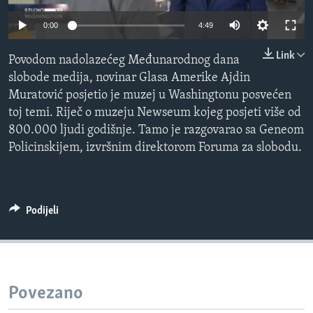
MAGAZIN
0:00
4:49
O GLASU AMERIKE
Link
Povodom nadolazećeg Međunarodnog dana
Learning English
slobode medija, novinar Glasa Amerike Ajdin
Muratović posjetio je muzej u Washingtonu posvećen
toj temi. Riječ o muzeju Newseum kojeg posjeti više od
PRATITE NAS
800.000 ljudi godišnje. Tamo je razgovarao sa Geneom
Policinskijem, izvršnim direktorom Foruma za slobodu.
Jezici
Podijeli
Povezano