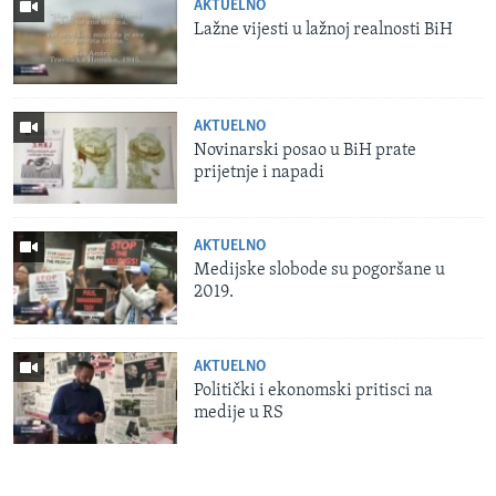
AKTUELNO
Lažne vijesti u lažnoj realnosti BiH
AKTUELNO
Novinarski posao u BiH prate
prijetnje i napadi
AKTUELNO
Medijske slobode su pogoršane u
2019.
AKTUELNO
Politički i ekonomski pritisci na
medije u RS