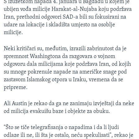
S izuzetkom napada 4. januara u Bagdadu u kojem je
ubijen vođa milicije Harakat-al-Nujaba koju podržava
Iran, prethodni odgovori SAD-a bili su fokusirani na
udare na lokacije i skladišta umjesto na osoblje
milicije.
Neki kritičari su, međutim, izrazili zabrinutost da je
spremnost Washingtona da razgovara o vojnom
odgovoru dala milicijama koje podržava Iran, od kojih
su mnoge pokrenule napade na američke snage pod
zastavom Islamskog otpora u Iraku, vremena da se
pripreme.
Ali Austin je rekao da ga ne zanimaju izvještaji da neke
od milicija evakuišu baze i objekte za obuku.
"Što se tiče telegrafisanja o napadima i da li ljudi
odlaze ili ne, ili šta je ostalo, neću spekulisati", rekao je