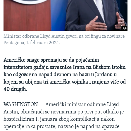
MAGAZIN
O GLASU AMERIKE
Learning English
Ministar odbrane Lloyd Austin govori na brifingu za novinare
Pentagona, 1. februara 2024.
PRATITE NAS
Američke snage spremaju se da pojačanim
intenzitetom gađaju saveznike Irana na Bliskom istoku
Jezici
kao odgovor na napad dronom na bazu u Jordanu u
kojem su ubijena tri američka vojnika i ranjeno više od
40 drugih.
WASHINGTON —
Američki ministar odbrane Lloyd
Austin, obraćajući se novinarima po prvi put otkako je
hospitaliziran 1. januara zbog komplikacija nakon
operacije raka prostate, nazvao je napad na spavaće