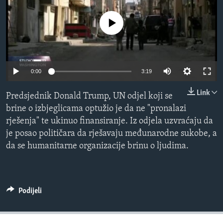
MAGAZIN
No media source currently available
O GLASU AMERIKE
Learning English
0:00
3:19
PRATITE NAS
Link
Predsjednik Donald Trump, UN odjel koji se
brine o izbjeglicama optužio je da ne "pronalazi
rješenja" te ukinuo finansiranje. Iz odjela uzvraćaju da
Jezici
je posao političara da rješavaju međunarodne sukobe, a
da se humanitarne organizacije brinu o ljudima.
Podijeli