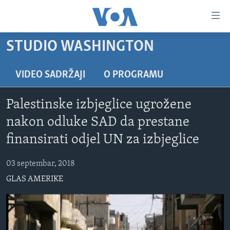
Linkovi
Pređi
na
STUDIO WASHINGTON
glavni
TV PROGRAM
sadržaj
VIDEO
Pređi
VIDEO SADRŽAJI
O PROGRAMU
na
FOTOGRAFIJE DANA
glavnu
Palestinske izbjeglice ugrožene
VIJESTI
navigaciju
nakon odluke SAD da prestane
Idi
NAUKA I TEHNOLOGIJA
SJEDINJENE AMERIČKE DRŽAVE
finansirati odjel UN za izbjeglice
na
SPECIJALNI PROJEKTI
BOSNA I HERCEGOVINA
pretragu
03 septembar, 2018
KORUPCIJA
SVIJET
GLAS AMERIKE
SLOBODA MEDIJA
ŽENSKA STRANA
IZBJEGLIČKA STRANA