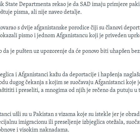
ik State Departmenta rekao je da SAD imaju primjere pak
oštuje pisma, ali nije naveo detalje.
govarao s dvije afganistanske porodice čiji su članovi depo
i pokazali pismo i jednom Afganistancu koji je priveden upr
ao da je pušten uz upozorenje da će ponovo biti uhapšen be
jeglica i Afganistanci kažu da deportacije i hapšenja naglaš
odu dugog čekanja s kojim se suočavaju Afganistanci koje 
štititi i preseliti, a mnogima od njih je rečeno da putuju u
nci ušli su u Pakistan s vizama koje su istekle jer je obrad
cijalnu imigracionu ili preseljenje izbjeglica otežala, suoča
bnove i visokim naknadama.