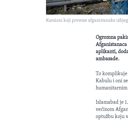
Kamioni koji prevoze afganistanske izbje
Ogromna pakist
Afganistanaca 
aplikanti, dod
ambasade.
To komplikuje 
Kabulu i oni se
humanitarnim 
Islamabad je 1
većinom Afgani
optužbu koju v