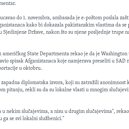
mentar.
kucavao do 1. novembra, ambasada je e-poštom poslala zašt
anistanaca kako bi dokazala pakistanskim vlastima da se 
 u Sjedinjene Države, nakon što su njene posljednje trupe n
k američkog State Departmenta rekao je da je Washington
avio spisak Afganistanaca koje namjerava preseliti u SAD n
portacije u oktobru.
 zapadna diplomatska izvora, koji su zatražili anonimnost 
om pitanju, rekli su da su lokalne vlasti u mnogim slučajev
a u nekim slučajevima, a nisu u drugim slučajevima", rekao
 ga se svi lokalni službenici."