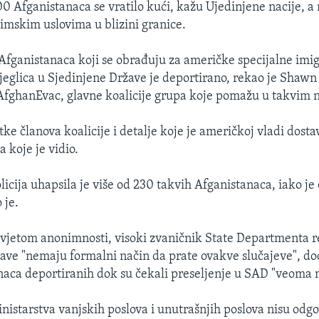
0 Afganistanaca se vratilo kući, kažu Ujedinjene nacije, a
zimskim uslovima u blizini granice.
fganistanaca koji se obrađuju za američke specijalne imigr
bjeglica u Sjedinjene Države je deportirano, rekao je Shaw
AfghanEvac, glavne koalicije grupa koje pomažu u takvim 
tke članova koalicije i detalje koje je američkoj vladi dos
 koje je vidio.
licija uhapsila je više od 230 takvih Afganistanaca, iako je
 je.
vjetom anonimnosti, visoki zvaničnik State Departmenta r
ave "nemaju formalni način da prate ovakve slučajeve", dod
naca deportiranih dok su čekali preseljenje u SAD "veoma 
nistarstva vanjskih poslova i unutrašnjih poslova nisu odgo