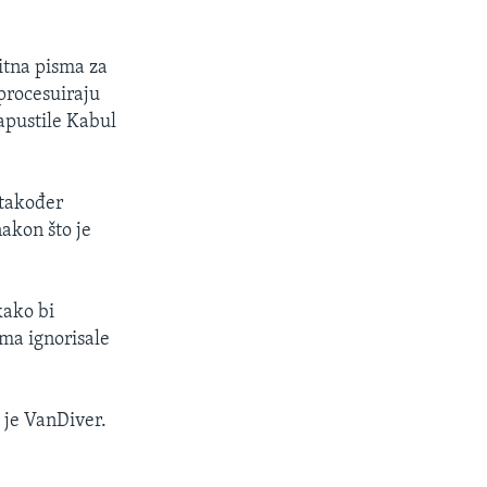
itna pisma za
procesuiraju
apustile Kabul
 također
akon što je
kako bi
ima ignorisale
 je VanDiver.