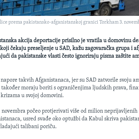
glice prema pakistansko-afganistanskoj granici Torkham 3. novem
anska akcija deportacije prisilno je vratila u domovinu de
koji čekaju preseljenje u SAD, kažu zagovaračka grupa i af
ajući da pakistanske vlasti često ignoriraju pisma zaštite a
napore takvih Afganistanaca, jer su SAD zatvorile svoju 
 također moraju boriti s ograničenjima ljudskih prava, fina
krizama u svojoj domovini.
. novembra počeo protjerivati više od milion neprijavljenih
stanaca, usred svađe oko optužbi da Kabul skriva pakistan
ladajući talibani poriču.