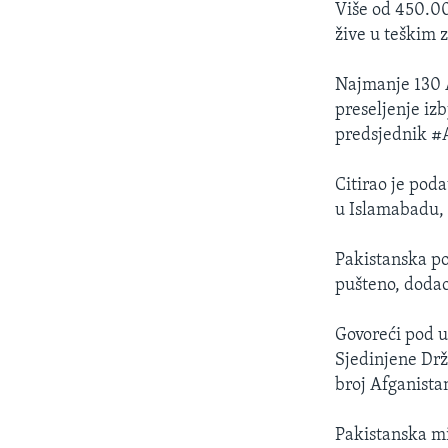
Više od 450.00
žive u teškim 
Najmanje 130 A
preseljenje iz
predsjednik #
Citirao je poda
u Islamabadu, a
Pakistanska po
pušteno, dodao
Govoreći pod u
Sjedinjene Drž
broj Afganista
Pakistanska mi