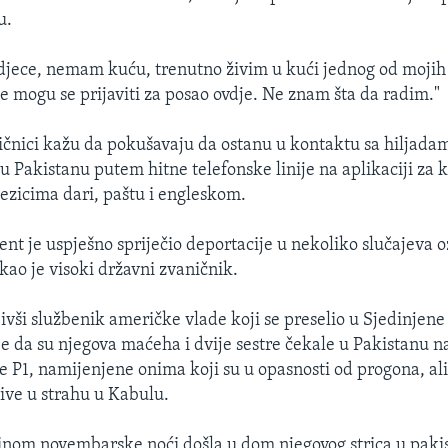
u.
jece, nemam kuću, trenutno živim u kući jednog od mojih
Ne mogu se prijaviti za posao ovdje. Ne znam šta da radim."
čnici kažu da pokušavaju da ostanu u kontaktu sa hiljada
u Pakistanu putem hitne telefonske linije na aplikaciji za
zicima dari, paštu i engleskom.
nt je uspješno spriječio deportacije u nekoliko slučajeva 
rekao je visoki državni zvaničnik.
vši službenik američke vlade koji se preselio u Sjedinjene
je da su njegova maćeha i dvije sestre čekale u Pakistanu 
ze P1, namijenjene onima koji su u opasnosti od progona, ali
žive u strahu u Kabulu.
edinom novembarske noći došla u dom njegovog strica u pak