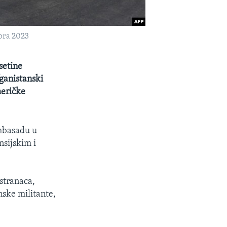
bra 2023
setine
ganistanski
meričke
ambasadu u
nsijskim i
 stranaca,
ske militante,