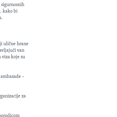
z sigurnosnih
. kako bi
u.
ji ulične hrane
avljajući van
 viza koje su
mo ambasade –
rganizacije za
 porodicom