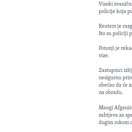
Visoki zvaničn
policije koja p
Reuters je raz
što su policij
Potonji je rek
vize.
Zastupnici izb
nesigurnu prir
obećao da će za
na obradu.
Mnogi Afganista
zahtjeva za spe
dugim rokom o