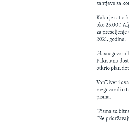
zahtjeve za ko
Kako je sat ot
oko 25.000 Afg
za preseljenje
2021. godine.
Glasnogovorni
Pakistanu dost
otkrio plan de
VanDiver i dva
razgovarali o t
pisma.
"Pisma su bitn
"Ne pridržavaju