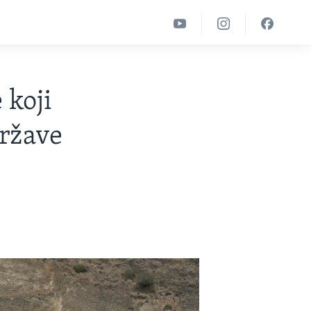
 koji
Države