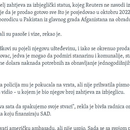
lj zahtjeva za izbjeglički status, kojeg Reuters ne navodi i
 je da je prodao gotovo sve što je posjedovao u oktobru 2022
 porodicu u Pakistan iz glavnog grada Afganistana na obrad
i su pasoše i vize, rekao je.
oškovi su pojeli njegovu ušteđevinu, i iako se okrenuo proda
novac, jedva je mogao da podmiri stanarinu i komunalije, st
ne dolara naknada potrebnih za obnavljanje jednogodišnjih
a policija mu je pokucala na vrata, ali nije prihvatila pis
 vidio – u kojem je bio njegov broj zahtjeva za izbjeglicu.
a sata da spakujemo svoje stvari", rekla je bivša radnica o
a koju finansiraju SAD.
vati američku ambasadu, ali nije uspio. Sada se sa svojom