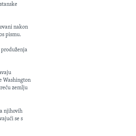
istanske
rtovani nakon
kos pismu.
z produženja
avaju
je Washington
 treću zemlju
a njihovih
vajući se s