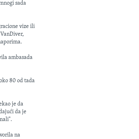
 mnogi sada
acione vize ili
n VanDiver,
naporima.
tavila ambasada
 oko 80 od tada
ekao je da
ajući da je
mali".
vorila na