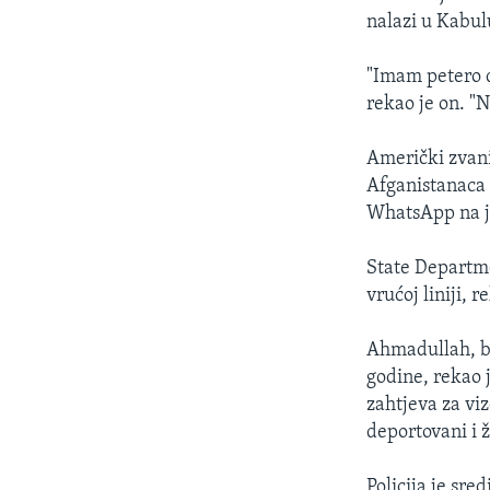
nalazi u Kabul
"Imam petero d
rekao je on. "
Američki zvani
Afganistanaca 
WhatsApp na je
State Departme
vrućoj liniji, 
Ahmadullah, bi
godine, rekao 
zahtjeva za vi
deportovani i 
Policija je sr