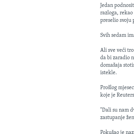
Jedan podnosite
razloga, rekao
preselio svoju
Svih sedam imal
Ali sve veći tr
da bi zaradio 
domašaja stoti
istekle.
Prošlog mjesec
koje je Reuters
"Dali su nam dv
zastupanje žen
Pokušao je naz