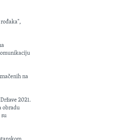
 rođaka",
ma
 komunikaciju
označenih na
 Države 2021.
na obradu
 su
istanskom