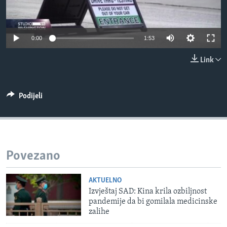
MAGAZIN
O GLASU AMERIKE
0:00
1:53
Learning English
Link
PRATITE NAS
Podijeli
Jezici
Povezano
AKTUELNO
Izvještaj SAD: Kina krila ozbiljnost
pandemije da bi gomilala medicinske
zalihe