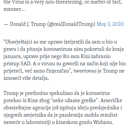
the Virus in a very non-threatening, or matter of fact,
manner...
— Donald J. Trump (@realDonaldTrump)
May 3, 2020
“Obavještajci su me upravo izvijestili da sam u bio u
pravu i da pitanje koronavirusa nisu pokretali do kraja
januara, upravo prije nego što sam Kini zabranio
pristup SAD. A o virusu su govorili na način koji nije bio
prijeteći, već samo činjeničan", tweetovao je Trump ne
iznoseći više detalja.
Trump je prethodno spekulisao da je kornavirus
potekao iz Kine zbog "neke užasne greške". Američke
obavještajne agencije još ispituju ideju predsjednika i
njegovih savjetnika da je pandemija možda rezultat
nesreće u laboratoriji u kineskom gradu Wuhanu.