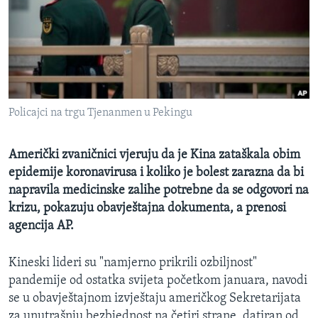
MAGAZIN
O GLASU AMERIKE
Learning English
Policajci na trgu Tjenanmen u Pekingu
PRATITE NAS
Američki zvaničnici vjeruju da je Kina zataškala obim
epidemije koronavirusa i koliko je bolest zarazna da bi
Jezici
napravila medicinske zalihe potrebne da se odgovori na
krizu, pokazuju obavještajna dokumenta, a prenosi
agencija AP.
Kineski lideri su "namjerno prikrili ozbiljnost"
pandemije od ostatka svijeta početkom januara, navodi
se u obavještajnom izvještaju američkog Sekretarijata
za unutrašnju bezbjednost na četiri strane, datiran od