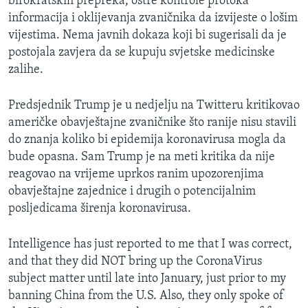
birokratskih prepreka, oštre kontrole protoka
informacija i oklijevanja zvaničnika da izvijeste o lošim
vijestima. Nema javnih dokaza koji bi sugerisali da je
postojala zavjera da se kupuju svjetske medicinske
zalihe.
Predsjednik Trump je u nedjelju na Twitteru kritikovao
američke obavještajne zvaničnike što ranije nisu stavili
do znanja koliko bi epidemija koronavirusa mogla da
bude opasna. Sam Trump je na meti kritika da nije
reagovao na vrijeme uprkos ranim upozorenjima
obavještajne zajednice i drugih o potencijalnim
posljedicama širenja koronavirusa.
Intelligence has just reported to me that I was correct,
and that they did NOT bring up the CoronaVirus
subject matter until late into January, just prior to my
banning China from the U.S. Also, they only spoke of