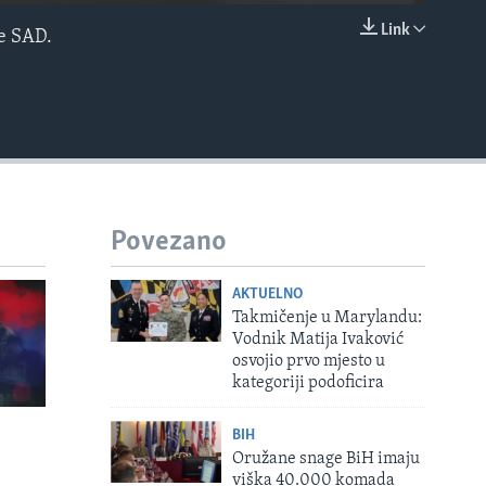
Link
e SAD.
EMBED
Povezano
AKTUELNO
Takmičenje u Marylandu:
Vodnik Matija Ivaković
osvojio prvo mjesto u
kategoriji podoficira
BIH
Oružane snage BiH imaju
viška 40.000 komada