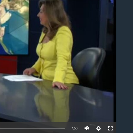
able
7:56