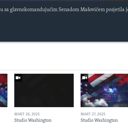
lu sa glavnokomandujućim Senadom Mašovićem posjetila j
MART 28, 2025
MART 27, 2025
Studio Washington
Studio Washington