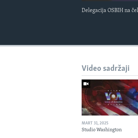
Delegacija OSBIH na če
Video sadržaji
MART 31, 2025
Studio Washington