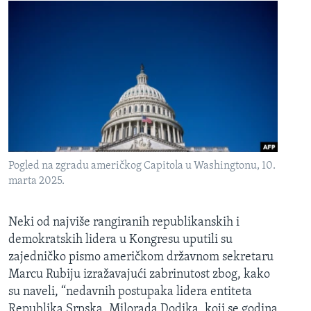
Pogled na zgradu američkog Capitola u Washingtonu, 10.
marta 2025.
Neki od najviše rangiranih republikanskih i
demokratskih lidera u Kongresu uputili su
zajedničko pismo američkom državnom sekretaru
Marcu Rubiju izražavajući zabrinutost zbog, kako
su naveli, “nedavnih postupaka lidera entiteta
Republika Srpska, Milorada Dodika, koji se godina