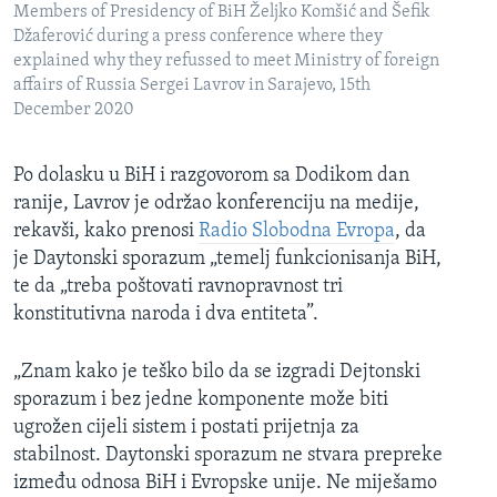
Members of Presidency of BiH Željko Komšić and Šefik
Džaferović during a press conference where they
explained why they refussed to meet Ministry of foreign
affairs of Russia Sergei Lavrov in Sarajevo, 15th
December 2020
Po dolasku u BiH i razgovorom sa Dodikom dan
ranije, Lavrov je održao konferenciju na medije,
rekavši, kako prenosi
Radio Slobodna Evropa
, da
je Daytonski sporazum „temelj funkcionisanja BiH,
te da „treba poštovati ravnopravnost tri
konstitutivna naroda i dva entiteta”.
„Znam kako je teško bilo da se izgradi Dejtonski
sporazum i bez jedne komponente može biti
ugrožen cijeli sistem i postati prijetnja za
stabilnost. Daytonski sporazum ne stvara prepreke
između odnosa BiH i Evropske unije. Ne miješamo