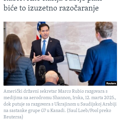
biće to izuzetno razočaranje
Američki državni sekretar Marco Rubio razgovara s
medijima na aerodromu Shannon, Irska, 12. marta 2025.,
dok putuje sa razgovora s Ukrajinom u Saudijskoj Arabiji
na sastanke grupe G7 u Kanadi. (Saul Loeb/Pool preko
Reutersa)