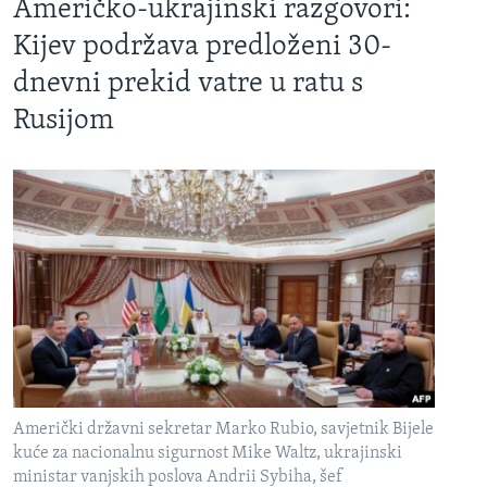
Američko-ukrajinski razgovori:
Kijev podržava predloženi 30-
dnevni prekid vatre u ratu s
Rusijom
Američki državni sekretar Marko Rubio, savjetnik Bijele
kuće za nacionalnu sigurnost Mike Waltz, ukrajinski
ministar vanjskih poslova Andrii Sybiha, šef