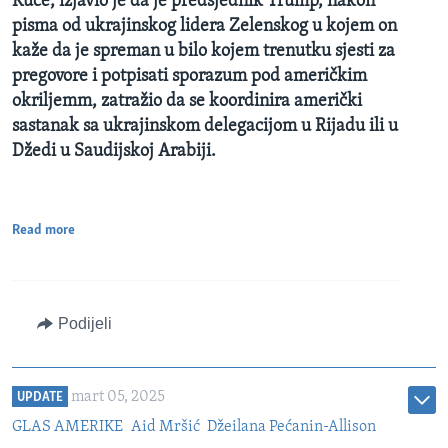
Kuće, izjavio je da je predsjednik Trump, nakon
pisma od ukrajinskog lidera Zelenskog u kojem on
kaže da je spreman u bilo kojem trenutku sjesti za
pregovore i potpisati sporazum pod američkim
okriljemm, zatražio da se koordinira američki
sastanak sa ukrajinskom delegacijom u Rijadu ili u
Džedi u Saudijskoj Arabiji.
Read more
Podijeli
mart 05, 2025
UPDATE
GLAS AMERIKE
Aid Mršić
Džeilana Pećanin-Allison