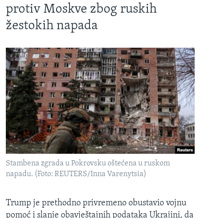
protiv Moskve zbog ruskih
žestokih napada
Stambena zgrada u Pokrovsku oštećena u ruskom
napadu. (Foto: REUTERS/Inna Varenytsia)
Trump je prethodno privremeno obustavio vojnu
pomoć i slanje obavještajnih podataka Ukrajini, da