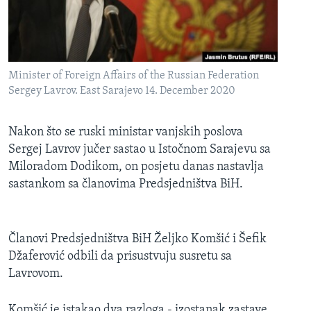
MAGAZIN
O GLASU AMERIKE
Learning English
Minister of Foreign Affairs of the Russian Federation
Sergey Lavrov. East Sarajevo 14. December 2020
PRATITE NAS
Nakon što se ruski ministar vanjskih poslova
Sergej Lavrov jučer sastao u Istočnom Sarajevu sa
Miloradom Dodikom, on posjetu danas nastavlja
Jezici
sastankom sa članovima Predsjedništva BiH.
Članovi Predsjedništva BiH Željko Komšić i Šefik
Džaferović odbili da prisustvuju susretu sa
Lavrovom.
Komšić je istakao dva razloga - izostanak zastave