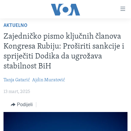
Linkovi
Pređi
na
AKTUELNO
glavni
TV PROGRAM
sadržaj
Zajedničko pismo ključnih članova
VIDEO
Pređi
Kongresa Rubiju: Proširiti sankcije i
na
FOTOGRAFIJE DANA
spriječiti Dodika da ugrožava
glavnu
VIJESTI
navigaciju
stabilnost BiH
Idi
NAUKA I TEHNOLOGIJA
SJEDINJENE AMERIČKE DRŽAVE
na
Tanja Gatarić
Ajdin Muratović
SPECIJALNI PROJEKTI
BOSNA I HERCEGOVINA
pretragu
13 mart, 2025
KORUPCIJA
SVIJET
Podijeli
SLOBODA MEDIJA
ŽENSKA STRANA
IZBJEGLIČKA STRANA