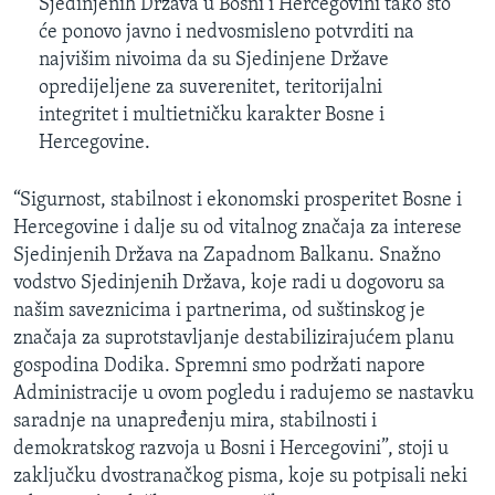
Sjedinjenih Država u Bosni i Hercegovini tako što
će ponovo javno i nedvosmisleno potvrditi na
najvišim nivoima da su Sjedinjene Države
opredijeljene za suverenitet, teritorijalni
integritet i multietničku karakter Bosne i
Hercegovine.
“Sigurnost, stabilnost i ekonomski prosperitet Bosne i
Hercegovine i dalje su od vitalnog značaja za interese
Sjedinjenih Država na Zapadnom Balkanu. Snažno
vodstvo Sjedinjenih Država, koje radi u dogovoru sa
našim saveznicima i partnerima, od suštinskog je
značaja za suprotstavljanje destabilizirajućem planu
gospodina Dodika. Spremni smo podržati napore
Administracije u ovom pogledu i radujemo se nastavku
saradnje na unapređenju mira, stabilnosti i
demokratskog razvoja u Bosni i Hercegovini”, stoji u
zaključku dvostranačkog pisma, koje su potpisali neki