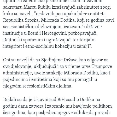
uputili su zajedničko pismo američkom državnom
sekretaru Marcu Rubiju izražavajući zabrinutost zbog,
kako su naveli, “nedavnih postupaka lidera entiteta
Republika Srpska, Milorada Dodika, koji se godina bavi
secesionističkim djelovanjem, izazivajući državne
institucije u Bosni i Hercegovini, potkopavajući
Dejtonski sporazum i ugrožavajući teritorijalni
integritet i etno-socijalnu koheziju u zemlji”.
Oni su naveli da su Sjedinjene Države kao odgovor na
ovo djelovanje, uključujući i za vrijeme prve Trumpove
administracije, uvele sankcije Miloradu Dodiku, kao i
pojedincima i entitetima koji su mu pomagali u
njegovim secesionističkim djelima.
Dodali su da je Ustavni sud BiH osudio Dodika na
godinu dana zatvora i zabranio mu bavljenje politikom
šest godina, kao posljedicu njegove odluke da provodi