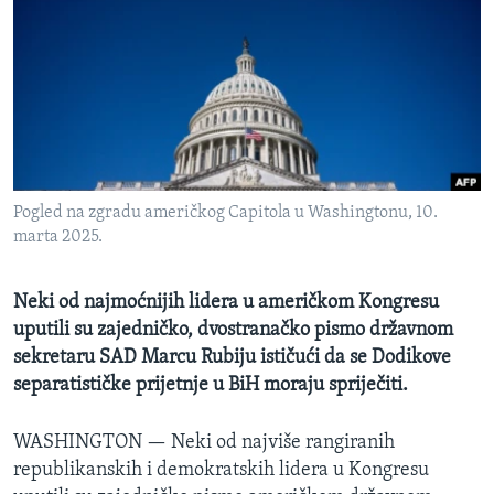
MAGAZIN
O GLASU AMERIKE
Learning English
PRATITE NAS
Pogled na zgradu američkog Capitola u Washingtonu, 10.
marta 2025.
Jezici
Neki od najmoćnijih lidera u američkom Kongresu
uputili su zajedničko, dvostranačko pismo državnom
sekretaru SAD Marcu Rubiju ističući da se Dodikove
separatističke prijetnje u BiH moraju spriječiti.
WASHINGTON —
Neki od najviše rangiranih
republikanskih i demokratskih lidera u Kongresu