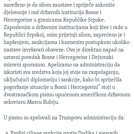
naređeno je da silom zaustave i spriječe zakonito
djelovanje i rad državnih institucija Bosne i
Hercegovine u granicama Republike Srpske.
Zaposlenim u državnim institucijama koji žive i rade u
Republici Srpskoj, osim prijetnji silom, zaprećeno je i
hapšenjem, sankcijama i kaznenim postupkom ukoliko
nastave izvršavati obaveze. Ovo je direktan napad na
ustavni poredak Bosne i Hercegovine i Dejtonski
mirovni sporazum. Apeliramo na administraciju da
iskoristi sva sredstva koja joj stoje na raspolaganju,
uključujući diplomatiju i sankcije, kako bi spriječila
pogoršanje situacije u Bosni i Hercegovini” stoji u
dvostranačkom pismu upućenom američkom državnom
sekretaru Marcu Rubiju.
U pismu su apelovali na Trumpovu administraciju da:
Proširi ciljane sankcije protiv Dodika i njegovih