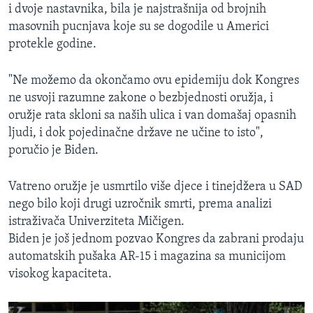
i dvoje nastavnika, bila je najstrašnija od brojnih
masovnih pucnjava koje su se dogodile u Americi
protekle godine.
"Ne možemo da okončamo ovu epidemiju dok Kongres
ne usvoji razumne zakone o bezbjednosti oružja, i
oružje rata skloni sa naših ulica i van domašaj opasnih
ljudi, i dok pojedinačne države ne učine to isto",
poručio je Biden.
Vatreno oružje je usmrtilo više djece i tinejdžera u SAD
nego bilo koji drugi uzročnik smrti, prema analizi
istraživača Univerziteta Mičigen.
Biden je još jednom pozvao Kongres da zabrani prodaju
automatskih pušaka AR-15 i magazina sa municijom
visokog kapaciteta.