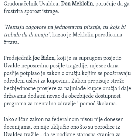
Gradonačelnik Uvaldea,
Don Meklolin
, poručuje da ga
frustrira sporost istrage.
"Nemaju odgovore na jednostavna pitanja, na koja bi
trebalo da ih imaju"
, kazao je Meklolin porodicama
žrtava.
Predsjednik
Joe Biden
, koji je sa suprugom posjetio
Uvalde neposredno posijle tragedije, mjesec dana
poslije potpisao je zakon o oružju kojiim se pooštravaju
određeni uslovi za kupovinu. Zakon propisuje strože
bezbjednosne provjere za najmlađe kupce oružja i daje
državama dodatni novac da obezbijede dostupnost
programa za mentalno zdravlje i pomoć školama.
Iako sličan zakon na federalnom nivou nije donesen
decenijama, on nije uključio ono što su porodice iz
Uvaldea tražile - da se podigne starosna granica za