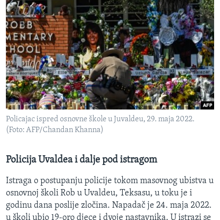
Policajac ispred osnovne škole u Juvaldeu, 29. maja 2022.
(Foto: AFP/Chandan Khanna)
Policija Uvaldea i dalje pod istragom
Istraga o postupanju policije tokom masovnog ubistva u
osnovnoj školi Rob u Uvaldeu, Teksasu, u toku je i
godinu dana poslije zločina. Napadač je 24. maja 2022.
u školi ubio 19-oro djece i dvoje nastavnika. U istrazi se