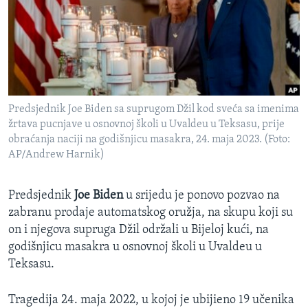
MAGAZIN
O GLASU AMERIKE
Learning English
Predsjednik Joe Biden sa suprugom Džil kod sveća sa imenima
PRATITE NAS
žrtava pucnjave u osnovnoj školi u Uvaldeu u Teksasu, prije
obraćanja naciji na godišnjicu masakra, 24. maja 2023. (Foto:
AP/Andrew Harnik)
Jezici
Predsjednik
Joe Biden
u srijedu je ponovo pozvao na
zabranu prodaje automatskog oružja, na skupu koji su
on i njegova supruga Džil održali u Bijeloj kući, na
godišnjicu masakra u osnovnoj školi u Uvaldeu u
Teksasu.
Tragedija 24. maja 2022, u kojoj je ubijieno 19 učenika