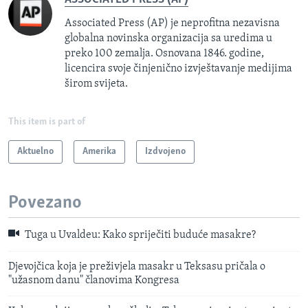
Associated Press (AP) je neprofitna nezavisna
globalna novinska organizacija sa uredima u
preko 100 zemalja. Osnovana 1846. godine,
licencira svoje činjenično izvještavanje medijima
širom svijeta.
This item is part of
Aktuelno
Amerika
Izdvojeno
Povezano
Tuga u Uvaldeu: Kako spriječiti buduće masakre?
Djevojčica koja je preživjela masakr u Teksasu pričala o
"užasnom danu" članovima Kongresa