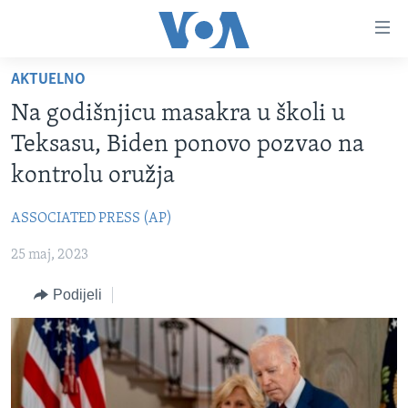
Linkovi
Pređi
na
AKTUELNO
glavni
TV PROGRAM
sadržaj
Na godišnjicu masakra u školi u
VIDEO
Pređi
Teksasu, Biden ponovo pozvao na
na
FOTOGRAFIJE DANA
kontrolu oružja
glavnu
VIJESTI
navigaciju
ASSOCIATED PRESS (AP)
Idi
NAUKA I TEHNOLOGIJA
SJEDINJENE AMERIČKE DRŽAVE
na
25 maj, 2023
SPECIJALNI PROJEKTI
BOSNA I HERCEGOVINA
pretragu
KORUPCIJA
Podijeli
SVIJET
SLOBODA MEDIJA
ŽENSKA STRANA
IZBJEGLIČKA STRANA