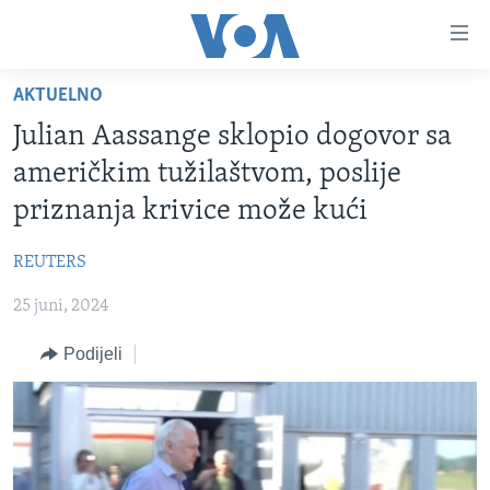
Linkovi
Pređi
na
AKTUELNO
glavni
TV PROGRAM
sadržaj
Julian Aassange sklopio dogovor sa
VIDEO
Pređi
američkim tužilaštvom, poslije
na
FOTOGRAFIJE DANA
priznanja krivice može kući
glavnu
VIJESTI
navigaciju
REUTERS
Idi
NAUKA I TEHNOLOGIJA
SJEDINJENE AMERIČKE DRŽAVE
na
25 juni, 2024
SPECIJALNI PROJEKTI
BOSNA I HERCEGOVINA
pretragu
KORUPCIJA
Podijeli
SVIJET
SLOBODA MEDIJA
ŽENSKA STRANA
IZBJEGLIČKA STRANA