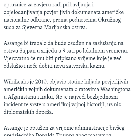
optužnice za zavjeru radi pribavljanja i
objelodanjivanja povjerljivih dokumenata američke
nacionalne odbrane, prema podnescima Okružnog
suda za Sjeverna Marijanska ostrva.
Assange bi trebalo da bude osuđen na saslušanju na
ostrvu Sajpan u srijedu u 9 sati po lokalnom vremenu.
Vjerovatno će mu biti pripisano vrijeme koje je već
odslužio i neće dobiti novu zatvorsku kaznu.
WikiLeaks je 2010. objavio stotine hiljada povjerljivih
američkih vojnih dokumenata o ratovima Washingtona
u Afganistanu i Iraku, što je najveći bezbjednosni
incident te vrste u američkoj vojnoj historiji, uz niz
diplomatskih depeša.
Assange je optužen za vrijeme administracije bivšeg
predsjednika Donalda Trumpa zbog masovnog