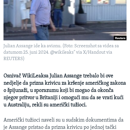
MAGAZIN
O GLASU AMERIKE
Learning English
Julian Assange ide ka avionu. (Foto: Screenshot sa videa sa
PRATITE NAS
datumom 25. juni 2024. @wikileaks" via X/Handout via
REUTERS)
Jezici
Osnivač WikiLeaksa Julian Assange trebalo bi ove
nedjelje da prizna krivicu za kršenje američkog zakona
o špijunaži, u sporazumu koji bi mogao da okonča
njegov pritvor u Britaniji i omogući mu da se vrati kući
u Australiju, rekli su američki tužioci.
Američki tužioci naveli su u sudskim dokumentima da
je Assange pristao da prizna krivicu po jednoj tački